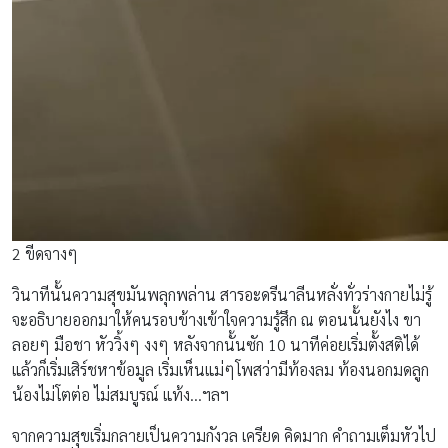
2 ขีดจางๆ
วินาทีนั้นความสุขมันพลุกพล่าน สารอะดรีนาลีนหลั่งทั่วร่างกายไม่รู้
จะอธิบายออกมาให้คนรอบข้างเข้าใจความรู้สึก ณ ตอนนั้นยังไง ขา
ลอยๆ มือชา หัววิ้งๆ งงๆ หลังจากนั้นซัก 10 นาทีค่อยเริ่มตั้งสติได้
แล้วก็เริ่มเสิร์ชหาข้อมูล เริ่มเห็นแม่ๆโพสว่ามีท้องลม ท้องนอกมดลูก
น้องไม่โตต่อ ไม่สมบูรณ์ แท้ง…ฯลฯ
จากความสุขเริ่มกลายเป็นความกังวล เครียด คิดมาก คำถามเต็มหัวไป