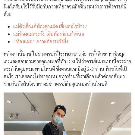
นึงก็เตรียมใจไว้รับมือกับภาวะที่อาจจะเกิดขึ้นระหว่างการตั้งครรภ์นี้
ด้วย
แม่ตัวเล็กแต่ท้องลูกแฝด เสี่ยงอะไรบ้าง?
แม่ท้องแฝดระวัง! เจ็บท้องก่อนกำหนด
“ท้องแฝด” ภาวะต้องระวังยิ่ง
หลังจากนั้นกรก็ไปฝากครรภ์ที่โรงพยาบาลค่ะ กรทั้งศึกษาหาข้อมูล
เองและสอบถามจากคุณหมอที่ทำ ICSI ให้ว่าครรภ์แฝดแบบนี้ควรฝาก
ครรภ์กับคุณหมอท่านไหนดี ซึ่งตอนแรกมีอยู่ 2-3 ท่าน ที่กรกับพี่เป้
สนใจ เราเลยลองไปหาคุณหมอทุกท่านที่เราเลือก แล้วค่อยกลับมา
ช่วยกันตัดสินใจว่าเราจะฝากครรภ์กับคุณหมอท่านไหนดี