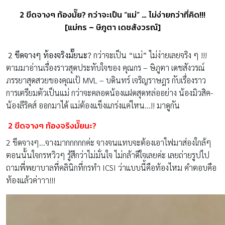
2 ขีดจางๆ ท้องมั๊ย? กว่าจะเป็น “แม่” … ไม่ง่ายกว่าที่คิด!!!
[แม่กร – ษิภูตา เดชสังวรณ์]
2 ขีดจางๆ ท้องจริงมั๊ยนะ?
กว่าจะเป็น “แม่” ไม่ง่ายเลยจริง ๆ !!!
ตามมาอ่านเรื่องราวสุดประทับใจของ คุณกร – ษิภูตา เดชสังวรณ์
ภรรยาสุดสวยของคุณเป้ MVL – บดินทร์ เจริญราษฎร กับเรื่องราว
การเตรียมตัวเป็นแม่ กว่าจะคลอดน้องแฝดสุดหล่ออย่าง น้องมิวสิค-
น้องลีริคส์ ออกมาได้ แม่ต้องแข็งแกร่งแค่ไหน…!! มาดูกัน
2 ขีดจางๆ ท้องจริงมั๊ยนะ?
2 ขีดจางๆ…จางมากกกกกค่ะ จางจนแทบจะต้องเอาไฟมาส่องใกล้ๆ
ตอนนั้นใจกรหวิวๆ รู้สึกว่าไม่มั่นใจ ไม่กล้าดีใจเลยค่ะ เลยถ่ายรูปไป
ถามพี่พยาบาลที่คลินิกที่กรทำ ICSI ว่าแบบนี้คือท้องไหม คำตอบคือ
ท้องแล้วค่าาา!!!