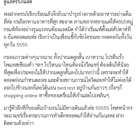
ดูแลครรภ์แฝด
พอฝากครรภ์เรียบร้อยแล้วก็กลับมาบำรุงร่างกายด้วยอาหารอย่างเต็ม
ที่ค่ะ กรเลือกทานอาหารที่สุก สะอาด ทานหลากหลายแต่ให้ครบ5หมู่
กรแพ้ท้องอย่างรุนแรงจนต้องแอดมิด จำได้ว่าเริ่มแพ้ตั้งแต่สัปดาห์ที่
6 ยันคลอดเลยค่ะ เรียกว่าเป็นเพื่อนซี้กับชักโครกเลย กอดคอกันทั้งวัน
ทุกวัน 5555
กรเจอภาวะต่างๆมากมาย ทั้งปากมดลูกสั้น เบาหวาน โปรตีนรั่ว
โพแทสเซียมต่ำ ฯลฯ ไปไหนมาไหนต้องนั่งวีลแชร์ ต้องเดินให้น้อย
ที่สุดเพื่อประคองไม่ให้ปากมดลูกสั้นลงไปมากกว่านี้ เพราะจะทำให้
คลอดก่อนกำหนดเยอะ และด้วยสถานการณ์โควิดเลยทำให้ไม่ค่อยได้
ออกไปข้างนอกก็เลยได้นอน bed rest อยู่บ้านกันยาวๆ เบื่อๆก็
shopping online หาซื้อของเตรียมให้เจ้าแฝดไปเพลินๆ
มารู้ตัวอีกทีก็ของเต็มบ้านจนไม่มีทางเดินแล้วค่ะ 55555 โพสหน้ากร
จะมาแชร์เรื่องกระบวนการทำเด็กหลอดแก้วให้อ่านกันนะคะ ฝาก
ติดตามด้วยค่าา