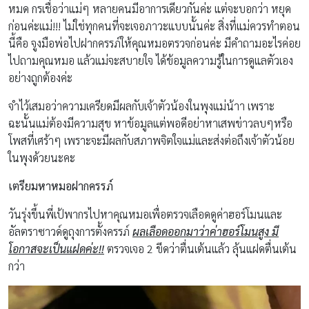
หมด กรเชื่อว่าแม่ๆ หลายคนมีอาการเดียวกันค่ะ แต่จะบอกว่า หยุด
ก่อนค่ะแม่!!! ไม่ใช่ทุกคนที่จะเจอภาวะแบบนั้นค่ะ สิ่งที่แม่ควรทำตอน
นี้คือ จูงมือพ่อไปฝากครรภ์ให้คุณหมอตรวจก่อนค่ะ มีคำถามอะไรค่อย
ไปถามคุณหมอ แล้วแม่จะสบายใจ ได้ข้อมูลความรู้ในการดูแลตัวเอง
อย่างถูกต้องค่ะ
จำไว้เสมอว่าความเครียดมีผลกับเจ้าตัวน้องในพุงแม่น้าา เพราะ
ฉะนั้นแม่ต้องมีความสุข หาข้อมูลแต่พอดีอย่าหาเสพข่าวลบๆหรือ
โพสที่เศร้าๆ เพราะจะมีผลกับสภาพจิตใจแม่และส่งต่อถึงเจ้าตัวน้อย
ในพุงด้วยนะคะ
เตรียมหาหมอฝากครรภ์
วันรุ่งขึ้นพี่เป้พากรไปหาคุณหมอเพื่อตรวจเลือดดูค่าฮอร์โมนและ
อัลตราซาวด์ดูถุงการตั้งครรภ์
ผลเลือดออกมาว่าค่าฮอร์โมนสูง มี
โอกาสจะเป็นแฝดค่ะ!!
ตรวจเจอ 2 ขีดว่าตื่นเต้นแล้ว ลุ้นแฝดตื่นเต้น
กว่า