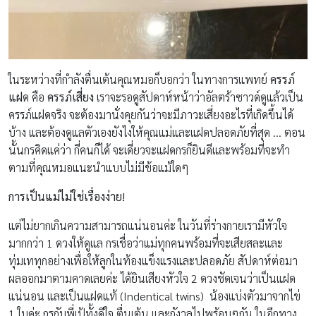
ในระหว่างที่กำลังตื่นเต้นคุณหมอก็บอกว่า ในทางการแพทย์
ครรภ์
แฝ
ด คือ
ครรภ์เสี่ยง
เราจะรอดูสัปดาห์หน้าว่าอัลตร้าซาวด์ดูแล้วเป็น
ครรภ์แฝดจริง จะต้องมานั่งคุยกันว่าจะมีภาวะเสี่ยงอะไรที่เกิดขึ้นได้
บ้าง และต้องดูแลตัวเองยังไงให้คุณแม่และแฝดปลอดภัยที่สุด … ตอน
นั้นกรคิดแค่ว่า กี่คนก็ได้ จะเดี่ยวจะแฝดกรก็ยินดีและพร้อมที่จะทำ
ตามที่คุณหมอแนะนำแบบไม่มีข้อแม้ใดๆ
การเป็นแม่ไม่ใช่เรื่องง่าย
!
แต่ไม่ยากเกินความสามารถแน่นอนค่ะ ในวันที่ร่างกายเรามีหัวใจ
มากกว่า 1 ดวงให้ดูแล กรเชื่อว่าแม่ทุกคนพร้อมที่จะเสียสละและ
ทุ่มเททุกอย่างเพื่อให้ลูกในท้องแข็งแรงและปลอดภัย สัปดาห์ต่อมา
ผลออกมาตามคาดเลยค่ะ ได้ยินเสียงหัวใจ 2 ดวงชัดเจนว่าเป็นแฝด
แน่นอน และเป็นแฝดแท้ (Indentical twins) น้องแบ่งตัวมาจากไข่
1 ใบค่ะ กรกับพี่เป้ทั้งดีใจ ตื่นเต้น และกังวลไปพร้อมๆกัน ในอีกทาง