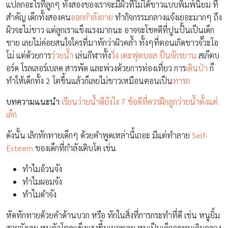
แปลกอะไรที่ลูกๆ ทั้งสองของเราจะมีผิวที่ไม่ได้ขาวแบบพิมพ์นิยม ที่
สำคัญ เด็กทั้งสองคน
ออกกำลังกาย
ทำกิจกรรมกลางแจ้งเยอะมากๆ ถึง
ผิวจะไม่ขาว แต่ลูกเราแข็งแรงมากนะ อาจจะโชคดีที่ปูนปั้นเป็นเด็ก
ชาย เลยไม่ค่อยสนใจใครที่มาทักว่าผิวคล้ำ ทั้งๆที่ตอนเกิดขาวจั๊วะโอ
โม่ แต่ด้วยการ
ว่ายน้ำ
เล่นกีฬาทั้ง
วิ่ง
เตะฟุตบอล
ปั่นจักรยาน
สเก็ตบ
อร์ด โรลเลอร์เบลด สารพัด และพ่วงด้วยการท่องเที่ยว การ
เดินป่า
ก็
ทำให้เด็กทั้ง 2 โตขึ้นแล้วก็เลยไม่ขาวเหมือนตอนเป็น
ทารก
บทความแนะนำ
เรียนว่ายน้ำดียังไง 7 ข้อดีที่ควรฝึกลูกว่ายน้ำตั้งแต่
เล็ก
ดังนั้น เลิกทักทายเด็กๆ ด้วยคำพูดเหล่านี้เถอะ มีแต่ทำลาย
Self-
Esteem
ของเด็กที่กำลังเติบโต เช่น
ทำไมอ้วนจัง
ทำไมผอมจัง
ทำไมดำจัง
หัดทักทายด้วยคำด้านบวก หรือ ทักในสิ่งที่การกระทำที่ดี เช่น หนูยิ้ม
สวยจังเลย หนูตัวโตดูแข็งแรงขึ้นเยอะเลย หนูเป็นเด็กอดทนเดินกลาง