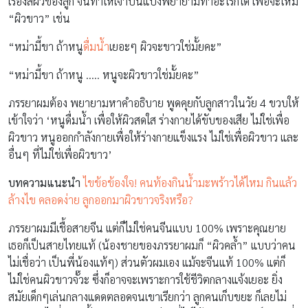
เรื่องสีผิวของลูก จนทำให้เจ้าปั้นแป้งพยายามทำอะไรก็ได้ เพื่อจะให้มี
“ผิวขาว” เช่น
“หม่ามี้ขา ถ้าหนู
ดื่มน้ำ
เยอะๆ ผิวจะขาวใช่มั้ยคะ”
“หม่ามี้ขา ถ้าหนู ….. หนูจะผิวขาวใช่มั้ยคะ”
ภรรยาผมต้อง พยายามหาคำอธิบาย พูดคุยกับลูกสาวในวัย 4 ขวบให้
เข้าใจว่า ‘หนูดื่มน้ำ เพื่อให้ผิวสดใส ร่างกายได้ขับของเสีย ไม่ใช่เพื่อ
ผิวขาว หนูออกกำลังกายเพื่อให้ร่างกายแข็งแรง ไม่ใช่เพื่อผิวขาว และ
อื่นๆ ที่ไม่ใช่เพื่อผิวขาว’
บทความแนะนำ
ไขข้อข้องใจ! คนท้องกินน้ำมะพร้าวได้ไหม กินแล้ว
ล้างไข คลอดง่าย ลูกออกมาผิวขาวจริงหรือ?
ภรรยาผมมีเชื้อสายจีน แต่ก็ไม่ใช่คนจีนแบบ 100% เพราะคุณยาย
เธอก็เป็นสายไทยแท้ (น้องชายของภรรยาผมก็ “ผิวคล้ำ” แบบว่าคน
ไม่เชื่อว่า เป็นพี่น้องแท้ๆ) ส่วนตัวผมเอง แม้จะจีนแท้ 100% แต่ก็
ไม่ใช่คนผิวขาวจั๊วะ ซึ่งก็อาจจะเพราะการใช้ชีวิตกลางแจ้งเยอะ ยิ่ง
สมัยเด็กๆเล่นกลางแดดตลอดจนเขาเรียกว่า ลูกคนเก็บขยะ ก็เลยไม่