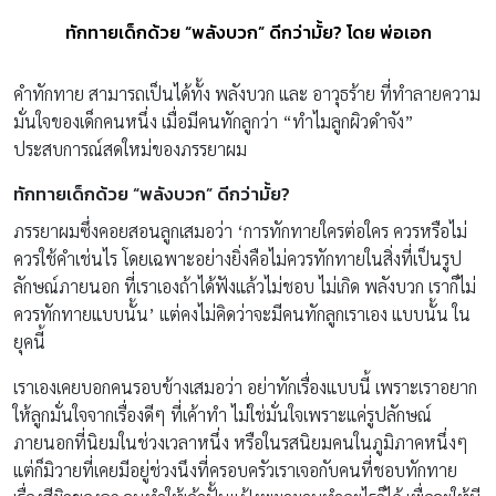
ทักทายเด็กด้วย “พลังบวก” ดีกว่ามั้ย? โดย พ่อเอก
คำทักทาย สามารถเป็นได้ทั้ง พลังบวก และ อาวุธร้าย ที่ทำลายความ
มั่นใจของเด็กคนหนึ่ง เมื่อมีคนทักลูกว่า “ทำไมลูกผิวดำจัง”
ประสบการณ์สดใหม่ของภรรยาผม
ทักทายเด็กด้วย “พลังบวก” ดีกว่ามั้ย?
ภรรยาผมซึ่งคอยสอนลูกเสมอว่า ‘การทักทายใครต่อใคร ควรหรือไม่
ควรใช้คำเช่นไร โดยเฉพาะอย่างยิ่งคือไม่ควรทักทายในสิ่งที่เป็นรูป
ลักษณ์ภายนอก ที่เราเองถ้าได้ฟังแล้วไม่ชอบ ไม่เกิด พลังบวก เราก็ไม่
ควรทักทายแบบนั้น’ แต่คงไม่คิดว่าจะมีคนทักลูกเราเอง แบบนั้น ใน
ยุคนี้
เราเองเคยบอกคนรอบข้างเสมอว่า อย่าทักเรื่องแบบนี้ เพราะเราอยาก
ให้ลูกมั่นใจจากเรื่องดีๆ ที่เค้าทำ ไม่ใช่มั่นใจเพราะแค่รูปลักษณ์
ภายนอกที่นิยมในช่วงเวลาหนึ่ง หรือในรสนิยมคนในภูมิภาคหนึ่งๆ
แต่ก็มิวายที่เคยมีอยู่ช่วงนึงที่ครอบครัวเราเจอกับคนที่ชอบทักทาย