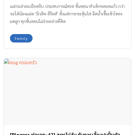
แม่กรเล่าละเอียดยิบ..ประสบการณ์ตรง! ขั้นตอน ทำเด็กหลอดแก้ว กว่า
จะได้น้องแฝด "มิวสิค-ลีริคส์" ตั้งแต่การกระตุ้นไข่ ฉีดน้ำเชื้อเข้าโพรง
มดลูก ทุกขั้นตอนไม่ง่ายอย่างที่คิด
Family
[Blogger พ่อเอก-42] สูตรไม่ลับ กับการเลี้ยงปูนปั้นตัว