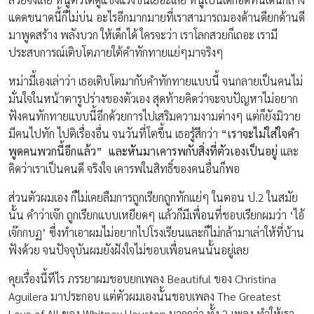
แดดขนาดนี้ก็ไม่บ่น อะไรอีกมากมายที่เราสามารถมองด้านดียกด้านดี
มาพูดสร้าง พลังบวก ให้เด็กได้ ใครจะว่า เราโลกสวยก็เถอะ เรามี
ประสบการณ์เติบโตภายใต้คำทักทายแย่ๆมาจริงๆ
หม่ามี้เองเล่าว่า เธอเติบโตมากับคำทักทายแบบนี้ จนกลายเป็นคนไม่
มั่นใจในหน้าตารูปร่างของตัวเอง สุดท้ายคิดว่าจะจบปัญหาไม่อยาก
ฟังคนทักทายแบบนี้อีกด้วยการไปเสริมความงามต่างๆ แต่ก็ยังมิวาย
มีคนไปทัก ไปติเรื่องอื่น จนวันที่โตขึ้น เธอรู้สึกว่า
“เราจะไม่ใส่ใจคำ
พูดคนพวกนี้อีกแล้ว” และหันมาเคารพกับสิ่งที่ตัวเองเป็นอยู่
และ
คิดว่าเราเป็นคนดี จริงใจ เคารพในสิทธิ์ของคนอื่นก็พอ
ส่วนตัวผมเอง ก็ไม่เคยลืมการถูกเรียกถูกทักแย่ๆ ในตอน ป.2 ในสมัย
นั้น คำว่าเจ๊ก ถูกเรียกแบบเหยียดๆ แล้วก็มีเพื่อนที่ชอบเรียกผมว่า ‘ไอ้
เจ๊กกบฏ’ ซึ่งทำเอาผมไม่อยากไปโรงเรียนและก็ไม่กล้ามาเล่าให้ที่บ้าน
ฟังด้วย จนปัจจุบันผมยังฝังใจไม่ชอบเพื่อนคนนั้นอยู่เลย
คุยเรื่องนี้ทีไร ภรรยาผมชอบยกเพลง Beautiful ของ Christina
Aguilera มาประกอบ แต่ตัวผมเองนั้นชอบเพลง The Greatest
Love of All ของ Whitney Houston มากกว่า ทั้ง 2 เพลง ทำให้เรา