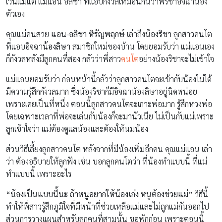
เว้นแม้แต่ แม่แอน อลิชา ที่แอบกังวลเหมือนกันว่าพี่ริชาอิจฉาน้อง
ตัวเอง
คุณแม่คนสวย
แอน-อลิชา หิรัญพฤกษ์
เล่าถึง
น้องริชา
ลูกสาวคนโต
ที่แอบอิจฉา
น้องลิษา
สมาชิกใหม่ของบ้าน โดยยอมรับว่า แม่แอนเอง
ก็กังวลหลังมีลูกคนที่สอง กลัวว่าพี่สาว
คนโต
อย่างน้องริชาจะไม่เข้าใจ
แม่แอนยอมรับว่า ก่อนหน้านี้กลัวว่าลูกสาวคนโตจะเข้ากับน้องไม่ได้
มีความรู้สึกกังวลมาก ซึ่งน้องริชาก็มีอิจฉาน้องลิษาอยู่นิดหน่อย
เพราะเคยเป็นที่หนึ่ง ตอนนี้ลูกสาวคนโตจะเกาะพ่อมาก รู้สึกหวงพ่อ
โดยเฉพาะเวลาที่พ่อจะเล่นกับน้องก็จะมานัวเนีย ไม่เป็นกับแม่เพราะ
ลูกเข้าใจว่า แม่ต้องดูแลน้องและต้องให้นมน้อง
ส่วนวิธีเลี้ยงลูกสาวคนโต หลังจากที่มีน้องเพิ่มอีกคน คุณแม่แอน เล่า
ว่า ต้องอธิบายให้ลูกฟัง เช่น บอกลูกคนโตว่า ที่น้องทำแบบนี้ ที่แม่
ทำแบบนี้ เพราะอะไร
“น้องเป็นแบบนี้นะ ถ้าหนูอยากให้น้องเก่ง หนูต้องช่วยแม่”
วิธีนี้
ทำให้พี่สาวรู้สึกภูมิใจที่มีหน้าที่ช่วยเหลือแม่และไม่ถูกแม่กันออกไป
ส่วนการวางแผนสำหรับลูกคนที่สามนั้น ขอพักก่อน เพราะตอนนี้