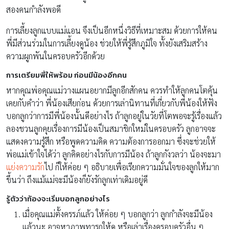
สองคนกำลังพอดี
การเลี้ยงลูกแบบแม่แอน จึงเป็นอีกหนึ่งวิธีที่เหมาะสม ด้วยการให้คน
พี่มีส่วนร่วมในการเลี้ยงดูน้อง ช่วยให้พี่รู้สึกภูมิใจ ทั้งยังเสริมสร้าง
ความผูกพันในครอบครัวอีกด้วย
การเตรียมพี่ให้พร้อม ก่อนมีน้องอีกคน
หากคุณพ่อคุณแม่วางแผนอยากมีลูกอีกสักคน ควรทำให้ลูกคนโตคุ้น
เคยกับคำว่า พี่น้องเสียก่อน ด้วยการเล่านิทานที่เกี่ยวกับพี่น้องให้ฟัง
บอกลูกว่าการมีพี่น้องนั้นดีอย่างไร ถ้าลูกอยู่ในวัยที่โตพอจะรู้เรื่องแล้ว
ลองชวนลูกคุยเรื่องการมีน้องเป็นสมาชิกใหม่ในครอบครัว ลูกอาจจะ
แสดงความรู้สึก หรือพูดความคิด ความต้องการออกมา ซึ่งจะช่วยให้
พ่อแม่เข้าใจได้ว่า ลูกคิดอย่างไรกับการมีน้อง ถ้าลูกกังวลว่า น้องจะมา
แย่งความรัก
ไป ก็ให้ค่อย ๆ อธิบายเพื่อเรียกความมั่นใจของลูกให้มาก
ขึ้นว่า ถึงแม้แม่จะมีน้องก็ยังรักลูกเท่าเดิมอยู่ดี
รู้ตัวว่าท้องจะเริ่มบอกลูกอย่างไร
เมื่อคุณแม่ตั้งครรภ์แล้ว ให้ค่อย ๆ บอกลูกว่า ลูกกำลังจะมีน้อง
แล้วนะ อาจหาภาพทารกให้ดู หรือเล่าเรื่องครอบครัวอื่น ๆ