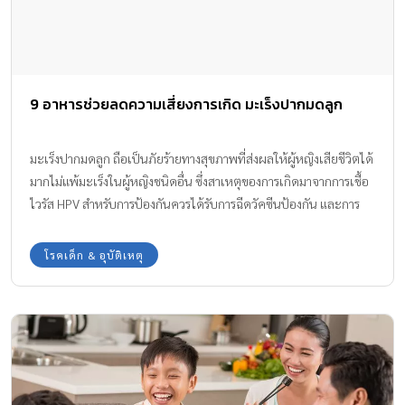
9 อาหารช่วยลดความเสี่ยงการเกิด มะเร็งปากมดลูก
มะเร็งปากมดลูก ถือเป็นภัยร้ายทางสุขภาพที่ส่งผลให้ผู้หญิงเสียชีวิตได้
มากไม่แพ้มะเร็งในผู้หญิงชนิดอื่น ซึ่งสาเหตุของการเกิดมาจากการเชื้อ
ไวรัส HPV สำหรับการป้องกันควรได้รับการฉีดวัคซีนป้องกัน และการ
ทานอาหารก็สามารถช่วยลดความเสี่ยงได้ ทีมงาน Amarin Baby & Kids
มีข้อมูลในเรื่องนี้มาให้ทราบกันค่ะ
โรคเด็ก & อุบัติเหตุ