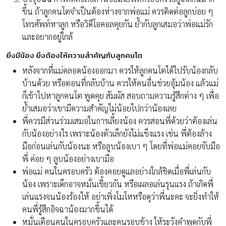
ขึ้น ถ้าลูกคนโตจำเป็นต้องห่างจากพ่อแม่ ควรติดต่อลูกบ่อย ๆ
โทรศัพท์หาลูก หรือวิดีโอคอลคุยกัน ย้ำกับลูกเสมอว่าพ่อแม่รัก
และอยากอยู่ใกล้
ยิ่งมีน้อง ยิ่งต้องให้ความสำคัญกับลูกคนโต
หลังจากที่แม่คลอดน้องออกมา ควรให้ลูกคนโตได้ไปรับน้องกลับ
บ้านด้วย หรือตอนที่กลับบ้าน ควรให้คนอื่นช่วยอุ้มน้อง แล้วแม่
ก็เข้าไปหาลูกคนโต พูดคุย สัมผัส สอบถามความรู้สึกต่าง ๆ เพื่อ
ย้ำเสมอว่าเขามีความสำคัญไม่น้อยไปกว่าน้องเลย
พี่ควรมีส่วนร่วมเสมอในการเลี้ยงน้อง ควรสอนพี่ด้วยว่าต้องเล่น
กับน้องอย่างไร เพราะน้องตัวเล็กยังไม่แข็งแรง เช่น พี่ต้องล้าง
มือก่อนเล่นกับน้องนะ หรือลูบน้องเบา ๆ โดยที่พ่อแม่คอยจับมือ
พี่ ค่อย ๆ ลูบน้องอย่างเบามือ
พ่อแม่ คนในครอบครัว ต้องคอยดูแลอย่างใกล้ชิดเมื่อพี่เล่นกับ
น้อง เพราะเด็กอาจหมั่นเขี้ยวกัน หรือเผลอเล่นรุนแรง ถ้าเกิดพี่
เล่นแรงจนน้องร้องไห้ อย่าเพิ่งโมโหหรือดุว่าพี่นะคะ จะยิ่งทำให้
คนพี่รู้สึกอิจฉาน้องมากขึ้นได้
หมั่นเตือนคนในครอบครัวและคนรอบข้าง ให้ระวังคำพูดกับพี่