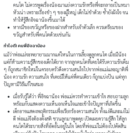
คนโต ไม่ควรพูดเรื่องน้องมาแย่งความรักหรือพี่จะกลายเป็นหมา
หัวเน่า เพราะเรื่องขำ ๆ ของผู้ใหญ่ เด็กไม่ขำด้วย ซ้ำยังฝังใจ จน
ทำให้รู้สึกอิจฉาน้องขึ้นมาได้
หากมีของขวัญหรือของฝากสำหรับเจ้าตัวเล็ก ควรเตรียมของ
ขวัญสำหรับพี่คนโตด้วยเช่นกัน
ทำไงดี! คนพี่อิจฉาน้อง
แม้ว่าพ่อแม่จะพยายามมากแค่ไหนในการเลี้ยงดูลูกคนโต เมื่อมีน้อง
แต่ก็ห้ามความรู้สึกของเด็กได้ยาก จากลูกคนโตที่เคยได้รับความรักเต็ม
ๆ ก็ถูกสมาชิกใหม่ในครอบครัวดึงความสนใจไปจากพ่อแม่และญาติพี่
น้อง ความรัก ความสนใจ ที่เคยมีให้แค่พี่คนเดียว ก็ถูกแบ่งปัน แต่ทุก
ปัญหามีวิธีแก้ไขเสมอ
เมื่อรับรู้ได้ว่า พี่อิจฉาน้อง พ่อแม่ควรทำความเข้าใจ สอบถามลูก
พร้อมกับแสดงความเห็นอกเห็นใจและเข้าใจปัญหาที่เกิดขึ้น
เด็กอาจแสดงพฤติกรรมเพื่อเรียกร้องความสนใจ ทั้งแง่ดีและแง่ไม่
ดี พ่อแม่จึงต้องตั้งสติ ชวนลูกมาพูดคุย เปิดเผยความรู้สึก ให้ลูก
คนโตได้ระบายสิ่งที่อัดอั้นอยู่ในใจ โดยที่พ่อแม่ไม่ต้องไปตัดสิน