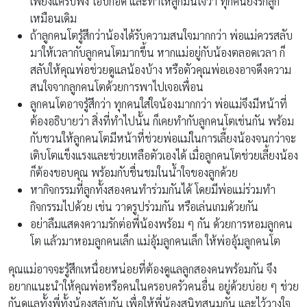
เพียงแค่รับฟัง โอบกอด และทำให้ลูกมั่นใจว่า ทุกคนยังรักลูก
เหมือนเดิม
ถ้าลูกคนโตรู้สึกว่าน้องได้รับความสนใจมากกว่า พ่อแม่ควรสลับ
มาให้เวลากับลูกคนโตมากขึ้น หากแม่อยู่กับน้องตลอดเวลา ก็
สลับให้คุณพ่อช่วยดูแลน้องบ้าง หรือตัวคุณพ่อเองอาจดึงความ
สนใจจากลูกคนโตด้วยการพาไปเจอเพื่อน
ลูกคนโตอาจรู้สึกว่า ทุกคนใส่ใจน้องมากกว่า พ่อแม่จึงมีหน้าที่
ต้องอธิบายว่า สิ่งที่ทำไปนั้น ก็เคยทำกับลูกคนโตเช่นกัน พร้อม
กับชวนให้ลูกคนโตมีหน้าที่ช่วยพ่อแม่ในการเลี้ยงน้องจนกว่าจะ
เติบโตแข็งแรงและช่วยเหลือตัวเองได้ เมื่อลูกคนโตช่วยเลี้ยงน้อง
ก็ต้องขอบคุณ พร้อมกับชื่นชมในน้ำใจของลูกด้วย
หากิจกรรมที่ลูกทั้งสองคนทำร่วมกันได้ โดยมีพ่อแม่ร่วมทำ
กิจกรรมไปด้วย เช่น วาดรูปร่วมกัน หรือเล่นเกมด้วยกัน
อย่าลืมแสดงความรักต่อพี่น้องพร้อม ๆ กัน ด้วยการหอมลูกคน
โต แล้วมาหอมลูกคนเล็ก แม่อุ้มลูกคนเล็ก ให้พ่ออุ้มลูกคนโต
คุณแม่อาจจะรู้สึกเหนื่อยหน่อยที่ต้องดูแลลูกสองคนพร้อมกัน จึง
อยากแนะนำให้คุณพ่อหรือคนในครอบครัวคนอื่น อยู่ด้วยบ่อย ๆ ช่วย
กันดูแลทั้งพี่ทั้งน้องสลับกัน เพื่อให้พี่น้องสนิทสนมกัน และไว้วางใจ