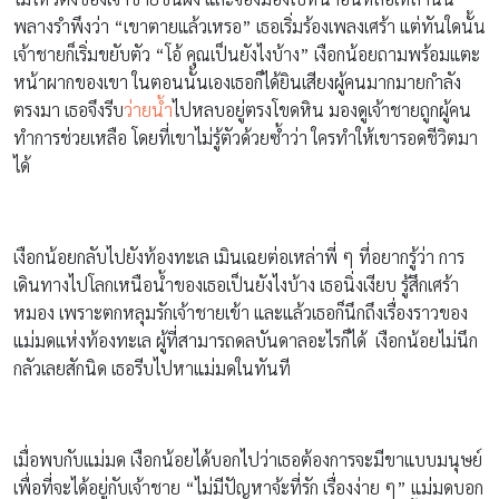
พลางรำพึงว่า “เขาตายแล้วเหรอ” เธอเริ่มร้องเพลงเศร้า แต่ทันใดนั้น
เจ้าชายก็เริ่มขยับตัว “โอ้ คุณเป็นยังไงบ้าง” เงือกน้อยถามพร้อมแตะ
หน้าผากของเขา ในตอนนั้นเองเธอก็ได้ยินเสียงผู้คนมากมายกำลัง
ตรงมา เธอจึงรีบ
ว่ายน้ำ
ไปหลบอยู่ตรงโขดหิน มองดูเจ้าชายถูกผู้คน
ทำการช่วยเหลือ โดยที่เขาไม่รู้ตัวด้วยซ้ำว่า ใครทำให้เขารอดชีวิตมา
ได้
เงือกน้อยกลับไปยังท้องทะเล เมินเฉยต่อเหล่าพี่ ๆ ที่อยากรู้ว่า การ
เดินทางไปโลกเหนือน้ำของเธอเป็นยังไงบ้าง เธอนิ่งเงียบ รู้สึกเศร้า
หมอง เพราะตกหลุมรักเจ้าชายเข้า และแล้วเธอก็นึกถึงเรื่องราวของ
แม่มดแห่งท้องทะเล ผู้ที่สามารถดลบันดาลอะไรก็ได้ เงือกน้อยไม่นึก
กลัวเลยสักนิด เธอรีบไปหาแม่มดในทันที
เมื่อพบกับแม่มด เงือกน้อยได้บอกไปว่าเธอต้องการจะมีขาแบบมนุษย์
เพื่อที่จะได้อยู่กับเจ้าชาย “ไม่มีปัญหาจ้ะที่รัก เรื่องง่าย ๆ” แม่มดบอก