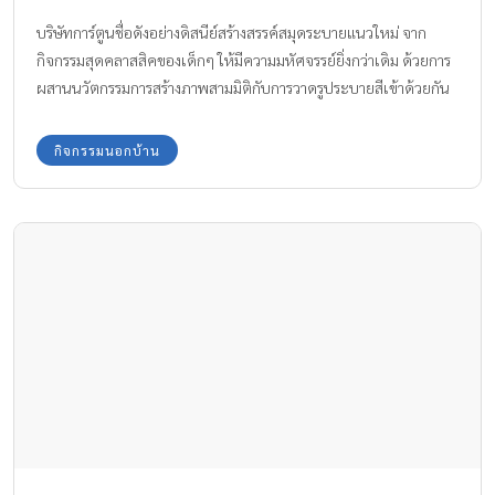
บริษัทการ์ตูนชื่อดังอย่างดิสนีย์สร้างสรรค์สมุดระบายแนวใหม่ จาก
กิจกรรมสุดคลาสสิคของเด็กๆ ให้มีความมหัศจรรย์ยิ่งกว่าเดิม ด้วยการ
ผสานนวัตกรรมการสร้างภาพสามมิติกับการวาดรูประบายสีเข้าด้วยกัน
เพียงเด็กๆ ระบายสีในสมุดเล่มพิเศษและดูภาพของตัวเองผ่านแอพลิ
เคชันเฉพาะของดิสนีย์ในสมาร์ทโฟน เด็กๆ ก็จะได้เห็นการ์ตูนตัว
กิจกรรมนอกบ้าน
โปรดที่ตัวเองระบายสีอย่างสวยงามในรูปแบบสามมิติสามารถ
ขยับเขยื้อนได้ราวกับตัวการ์ตูนในภาพยนตร์