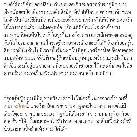
“แต่ก็ต้องมีข้อแลกเปลี่ยน ฉันขอแลกเสียงของเธอกับขาคู่นี้” นาง
เงือกน้อยตกใจ เสียงของเธอคือสิ่งมีค่าที่ทำให้ใคร ๆ ต่างหลงรัก “เธอ
ไม่จำเป็นต้องใช้มันนี่สาวน้อย เธอทั้งสวย น่ารัก ทำให้เจ้าชายหลงรัก
ได้ไม่ยากอยู่แล้ว” แม่มดพูดต่อ “อ้อ แต่มีข้อแม้นะ ถ้าเจ้าชาย
แต่งงานกับคนอื่นไปละก็ วันรุ่งขึ้นเธอก็จะตาย และเสียงของเธอจะอยู่
กับฉันไปตลอดกาล แต่ใครจะรู้ เขาอาจจะเลือกเธอก็ได้” เงือกน้อยครุุ่น
คิด “ว่ายังไง ฉันไม่มีเวลาทั้งวันนะ” ในที่สุดนางเงือกน้อยก็ตอบตกลง
แม่มดจึงร่ายมนตร์ทันที เธอรู้สึกเหมือนถูกหมุนเหวี่ยง และเมื่อลืมตา
ตื่นขึ้น เธอก็อยู่บนชายหาดที่เคยช่วยเจ้าชายเอาไว้ และที่น่าตกใจคือ
ความฝันของเธอเป็นจริงแล้ว หางของเธอหายไป เธอมีขา !
“คุณผู้หญิง คุณมีปัญหาหรือเปล่า” ไม่ใช่ใครอื่นนอกจากเจ้าชายที่
เอ่ย
ประโยค
นี้ นางเงือกน้อยพยายามจะพูดอะไรบางอย่าง แต่ไม่มี
เสียงใดออกจากปากของเธอ “พูดไม่ได้เหรอ” เขาถาม นางเงือกน้อย
ส่ายหัว “โอ้ ! งั้นผมจะพาไปที่ปราสาท คุณสามารถล้างเนื้อล้างตัวที่
นั่นและหาเสื้อผ้าแห้ง ๆ มาใส่ได้”