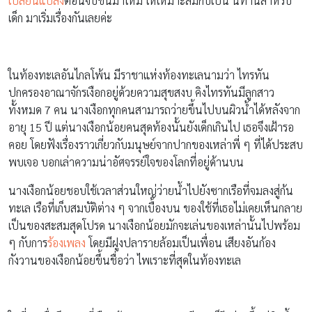
เปลี่ยนแปลง
ตอนจบขึ้นมาใหม่ ให้เหมาะสมกับเป็น นิทานสำหรับ
เด็ก มาเริ่มเรื่องกันเลยค่ะ
ในท้องทะเลอันไกลโพ้น มีราชาแห่งท้องทะเลนามว่า ไทรทัน
ปกครองอาณาจักรเงือกอยู่ด้วยความสุขสงบ คิงไทรทันมีลูกสาว
ทั้งหมด 7 คน นางเงือกทุกคนสามารถว่ายขึ้นไปบนผิวน้ำได้หลังจาก
อายุ 15 ปี แต่นางเงือกน้อยคนสุดท้องนั้นยังเด็กเกินไป เธอจึงเฝ้ารอ
คอย โดยฟังเรื่องราวเกี่ยวกับมนุษย์จากปากของเหล่าพี่ ๆ ที่ได้ประสบ
พบเจอ บอกเล่าความน่าอัศจรรย์ใจของโลกที่อยู่ด้านบน
นางเงือกน้อยชอบใช้เวลาส่วนใหญ่ว่ายน้ำไปยังซากเรือที่จมลงสู่ก้น
ทะเล เรือที่เก็บสมบัติต่าง ๆ จากเบื้องบน ของใช้ที่เธอไม่เคยเห็นกลาย
เป็นของสะสมสุดโปรด นางเงือกน้อยมักจะเล่นของเหล่านั้นไปพร้อม
ๆ กับการ
ร้องเพลง
โดยมีฝูงปลารายล้อมเป็นเพื่อน เสียงอันก้อง
กังวานของเงือกน้อยขึ้นชื่อว่า ไพเราะที่สุดในท้องทะเล