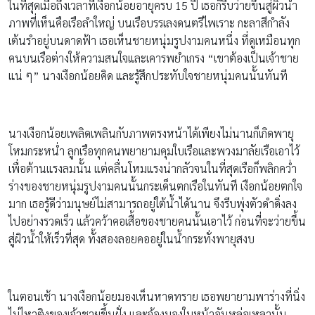
ในที่สุดเมื่อถึงเวลาที่เงือกน้อยอายุครบ 15 ปี เธอก็รีบว่ายขึ้นสู่ผิวน้ำ
ภาพที่เห็นคือเรือลำใหญ่ บนเรือบรรเลงดนตรีไพเราะ กะลาสีกำลัง
เต้นรำอยู่บนดาดฟ้า เธอเห็นชายหนุ่มรูปงามคนหนึ่ง ที่ดูเหมือนทุก
คนบนเรือต่างให้ความสนใจและเคารพยำเกรง “เขาต้องเป็นเจ้าชาย
แน่ ๆ” นางเงือกน้อยคิด และรู้สึกประทับใจชายหนุ่มคนนั้นทันที
นางเงือกน้อยเพลิดเพลินกับภาพตรงหน้าได้เพียงไม่นานก็เกิดพายุ
โหมกระหน่ำ ลูกเรือทุกคนพยายามคุมใบเรือและพวงมาลัยเรือเอาไว้
เพื่อต้านแรงลมนั้น แต่คลื่นโหมแรงน่ากลัวจนในที่สุดเรือก็พลิกคว่ำ
ร่างของชายหนุ่มรูปงามคนนั้นกระเด็นตกเรือในทันที เงือกน้อยตกใจ
มาก เธอรู้ดีว่ามนุษย์ไม่สามารถอยู่ใต้น้ำได้นาน จึงรีบพุ่งตัวดำดิ่งลง
ไปอย่างรวดเร็ว แล้วคว้าคอเสื้อของชายคนนั้นเอาไว้ ก่อนที่จะว่ายขึ้น
สู่ผิวน้ำให้เร็วที่สุด ทั้งสองลอยคออยู่ในน้ำกระทั่งพายุสงบ
ในตอนเช้า นางเงือกน้อยมองเห็นหาดทราย เธอพยายามพาร่างที่นิ่ง
ไม่ไหวติงของเจ้าชายขึ้นฝั่ง และจ้องมองใบหน้าอันหล่อเหลานั้น