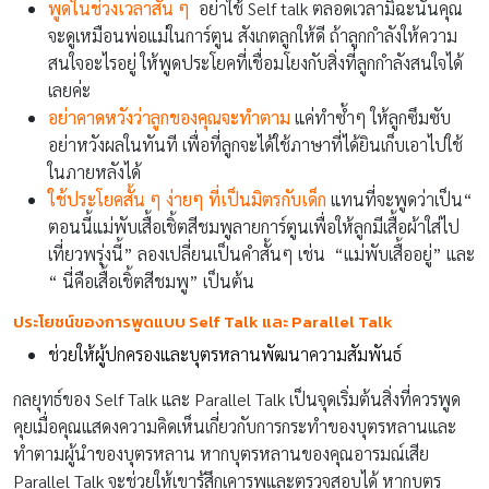
พูดในช่วงเวลาสั้น ๆ
อย่าใช้ Self talk ตลอดเวลามิฉะนั้นคุณ
จะดูเหมือนพ่อแม่ในการ์ตูน สังเกตลูกให้ดี ถ้าลูกกำลังให้ความ
สนใจอะไรอยู่ ให้พูดประโยคที่เชื่อมโยงกับสิ่งที่ลูกกำลังสนใจได้
เลยค่ะ
อย่าคาดหวังว่าลูกของคุณจะทำตาม
แค่ทำซ้ำๆ ให้ลูกซึมซับ
อย่าหวังผลในทันที เพื่อที่ลูกจะได้ใช้ภาษาที่ได้ยินเก็บเอาไปใช้
ในภายหลังได้
ใช้ประโยคสั้น ๆ ง่ายๆ ที่เป็นมิตรกับเด็ก
แทนที่จะพูดว่าเป็น“
ตอนนี้แม่พับเสื้อเชิ้ตสีชมพูลายการ์ตูนเพื่อให้ลูกมีเสื้อผ้าใส่ไป
เที่ยวพรุ่งนี้” ลองเปลี่ยนเป็นคำสั้นๆ เช่น “แม่พับเสื้ออยู่” และ
“ นี่คือเสื้อเชิ้ตสีชมพู” เป็นต้น
ประโยชน์ของการพูดแบบ Self Talk และ Parallel Talk
ช่วยให้ผู้ปกครองและบุตรหลานพัฒนาความสัมพันธ์
กลยุทธ์ของ Self Talk และ Parallel Talk เป็นจุดเริ่มต้นสิ่งที่ควรพูด
คุยเมื่อคุณแสดงความคิดเห็นเกี่ยวกับการกระทำของบุตรหลานและ
ทำตามผู้นำของบุตรหลาน หากบุตรหลานของคุณอารมณ์เสีย
Parallel Talk จะช่วยให้เขารู้สึกเคารพและตรวจสอบได้ หากบุตร