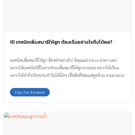
10 เทคนิคเพิ่มสมาธิให้ลูก ต้องเริ่มอย่างไรถึงได้ผล?
เทคนิคเพิ่มสมาธิให้ลูก ต้องทำอย่างไร? มีคุณแม่ Inbox มาหา บอก
อยากได้เทคนิควิธีในการช่วยเพิ่มสมาธิให้ลูกๆ หน่อย อยากให้เรียน
อยากให้ทำกิจวัตรประจำวันได้นิ่งๆ เชื่อฟังที่พ่อแม่พูดด้วย ถามมาแบบ
นี้ ทีมงาน Amarin Baby & Kids ไปหาข้อมูลมาให้แล้วค่ะ
Tips For Parents