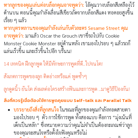
หากลูกของคุณเล่นต่อบล็อกคุณอาจพูดว่า:
โอ้คุณวางบล็อกสีเหลืองไว้
ด้านบน ตอนนี้คุณกำลังเลื่อนสีเขียวถัดจากบล็อกสีแดง หอคอยสูงขึ้น
เรื่อย ๆ แล้ว
หากบุตรหลานของคุณกำลังเล่นกับตัวละคร Sesame Street คุณ
อาจพูดว่า
:
มาแล้ว Oscar the Grouch เขาขี่รถไปกับ Cookie
Monster Cookie Monster อยู่ด้านหลัง เขามองไปรอบ ๆ แล้วรถก็
แล่นเร็วขึ้น และเร็วขึ้นไปอีก บรื้นน!
14 เทคนิค ฝึกลูกพูด ให้มีทักษะการพูดที่ดี..ไปจนโต!
สังเกตการพูดของลูก ติดอ่างหรือแค่ พูดซ้ำๆ
ลูกดูดนิ้ว ยันโต ส่งผลต่อโครงสร้างฟันและการพูด ..มาดูวิธีป้องกัน!
สิ่งที่ควรรู้เมื่อต้องใช้การพูดคุยแบบ
Self-talk และ
Parallel Talk
บรรยายถึงสิ่งที่ลูกสนใจ
ในขณะที่ลูกของคุณกำลังทอดสายตา
มองไปรอบ ๆ ตัว การใช้การพูด ทั้งสองแบบ คือการ “มุ่งเน้นที่
เด็กเป็นหลัก” ซึ่งหมายความว่าคุณไม่จำเป็นต้องกะเกณฑ์ว่าลูก
ของคุณจะสนใจหรือตั้งใจฟังคุณหรือไม่