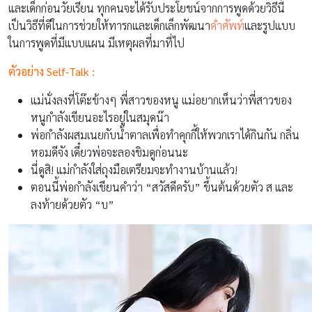
และเด็กก่อนวัยเรียน ทุกคนจะได้รับประโยชน์จากการพูดด้วยวิธีนี้
เป็นวิธีที่ดีในการช่วยให้ทารกและเด็กเล็กพัฒนา
คำศัพท์
และรูปแบบ
ในการพูดที่มีแบบแผน มีเหตุผลที่มาที่ไป
ตัวอย่าง Self-Talk :
แม่นั่งลงที่โต๊ะข้างๆ พี่สาวของหนู แม่อยากเห็นว่าพี่สาวของ
หนูกำลังเขียนอะไรอยู่ในสมุดน๊า
พ่อกำลังผสมเนยกับน้ำตาลเพื่อทำคุกกี้ให้พวกเราได้กินกัน กลิ่น
หอมดีจัง เดี๋ยวพ่อจะลองชิมดูก่อนนะ
นี่ดูสิ! แม่กำลังใส่ถุงมือเตรียมจะทำงานบ้านแล้ว!
ตอนนี้พ่อกำลังเขียนคำว่า “สวัสดีครับ” ขึ้นต้นด้วยตัว ส และ
ลงท้ายด้วยตัว “บ”