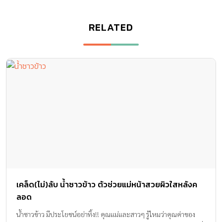
RELATED
เคล็ด(ไม่)ลับ น้ำซาวข้าว ตัวช่วยแม่หน้าสวยผิวใสหลังค
ลอด
น้ำซาวข้าว มีประโยชน์อย่าทิ้ง!! คุณแม่และสาวๆ รู้ไหมว่าคุณค่าของ