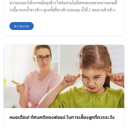
ความงามหาได้จากหม้อหุงข้าว ใช่ค่ะอ่านไม่ผิดหรอกเพราะความงามที่
ว่านี้มาจากน้ำซาวข้าว ทุกครั้งที่ซาวข้าวก่อนหุง น้ำที่ 2 ของการล้างข้าว
นั้นคุณค่าวิตามินเต็มๆ เลยละค่ะ เอาเป็นว่าทีมงาน Amarin Baby &
Kids จะพาได้หาคำตอบของความงามจากน้ำซาวข้าวกันค่ะ
ความงาม
หมอเตือน! ทัศนคติของพ่อแม่ ในการเลี้ยงลูกที่ควรระวัง