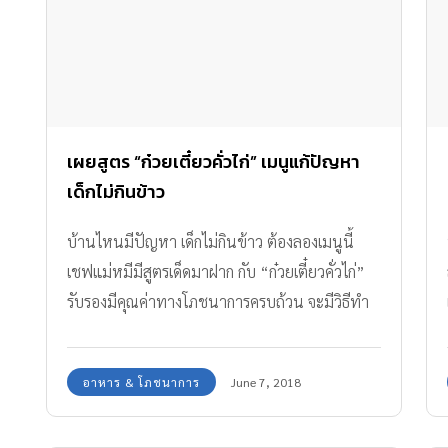
เผยสูตร “ก๋วยเตี๋ยวคั่วไก่” เมนูแก้ปัญหา
เด็กไม่กินข้าว
บ้านไหนมีปัญหา เด็กไม่กินข้าว ต้องลองเมนูนี้
เชฟแม่หมีมีสูตรเด็ดมาฝาก กับ “ก๋วยเตี๋ยวคั่วไก่”
รับรองมีคุณค่าทางโภชนาการครบถ้วน จะมีวิธีทำ
อย่างไรตามมาดูกันเลย
อาหาร & โภชนาการ
June 7, 2018