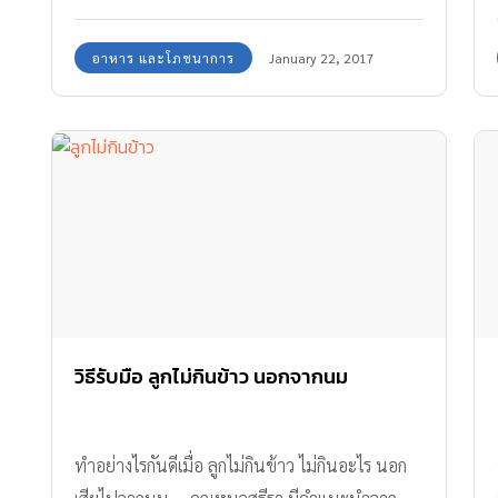
นี่คือเนื้อหมู นี่คือไข่เจียว ฯลฯ แล้วก็เริ่มที่จะปฏิเสธ
การทานอาหารในเมนูที่ไม่ชอบ ซึ่งนี่คือปัญหาที่
อาหาร และโภชนาการ
January 22, 2017
แม่ๆ กังวลใจกันมาก ทีมงาน Amarin Baby & Kids
มีวิธีที่จะแก้ไขให้ ลูกไม่ยอมกินข้าว กลับมากินข้าว
กันค่ะ
วิธีรับมือ ลูกไม่กินข้าว นอกจากนม
ทำอย่างไรกันดีเมื่อ ลูกไม่กินข้าว ไม่กินอะไร นอก