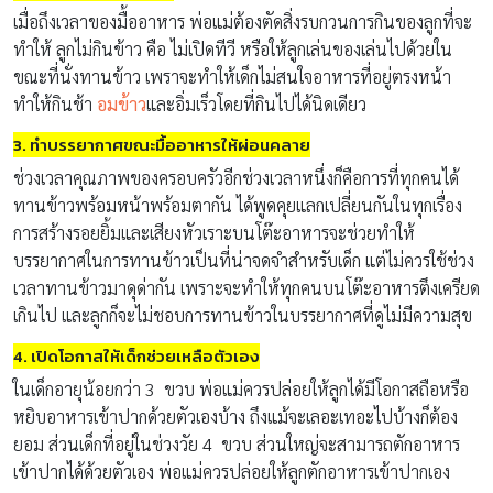
เมื่อถึงเวลาของมื้ออาหาร พ่อแม่ต้องตัดสิ่งรบกวนการกินของลูกที่จะ
ทำให้ ลูกไม่กินข้าว คือ ไม่เปิดทีวี หรือให้ลูกเล่นของเล่นไปด้วยใน
ขณะที่นั่งทานข้าว เพราจะทำให้เด็กไม่สนใจอาหารที่อยู่ตรงหน้า
ทำให้กินช้า
อมข้าว
และอิ่มเร็วโดยที่กินไปได้นิดเดียว
3. ทำบรรยากาศขณะมื้ออาหารให้ผ่อนคลาย
ช่วงเวลาคุณภาพของครอบครัวอีกช่วงเวลาหนึ่งก็คือการที่ทุกคนได้
ทานข้าวพร้อมหน้าพร้อมตากัน ได้พูดคุยแลกเปลี่ยนกันในทุกเรื่อง
การสร้างรอยยิ้มและเสียงหัวเราะบนโต๊ะอาหารจะช่วยทำให้
บรรยากาศในการทานข้าวเป็นที่น่าจดจำสำหรับเด็ก แต่ไม่ควรใช้ช่วง
เวลาทานข้าวมาดุด่ากัน เพราะจะทำให้ทุกคนบนโต๊ะอาหารตึงเครียด
เกินไป และลูกก็จะไม่ชอบการทานข้าวในบรรยากาศที่ดูไม่มีความสุข
4. เปิดโอกาสให้เด็กช่วยเหลือตัวเอง
ในเด็กอายุน้อยกว่า 3 ขวบ พ่อแม่ควรปล่อยให้ลูกได้มีโอกาสถือหรือ
หยิบอาหารเข้าปากด้วยตัวเองบ้าง ถึงแม้จะเลอะเทอะไปบ้างก็ต้อง
ยอม ส่วนเด็กที่อยู่ในช่วงวัย 4 ขวบ ส่วนใหญ่จะสามารถตักอาหาร
เข้าปากได้ด้วยตัวเอง พ่อแม่ควรปล่อยให้ลูกตักอาหารเข้าปากเอง