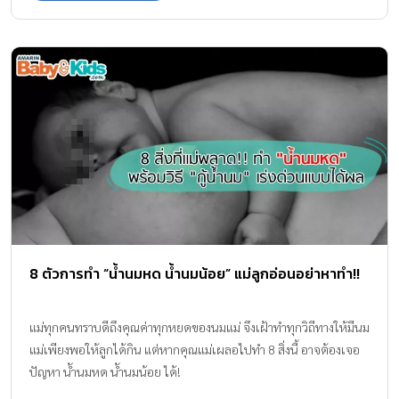
8 ตัวการทำ “น้ำนมหด น้ำนมน้อย” แม่ลูกอ่อนอย่าหาทำ!!
แม่ทุกคนทราบดีถึงคุณค่าทุกหยดของนมแม่ จึงเฝ้าทำทุกวิถีทางให้มีนม
แม่เพียงพอให้ลูกได้กิน แต่หากคุณแม่เผลอไปทำ 8 สิ่งนี้ อาจต้องเจอ
ปัญหา น้ำนมหด น้ำนมน้อย ได้!