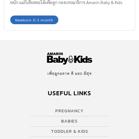
หนัก แม่ก็เสียสละได้เพื่อลูก กองบรรณาธิการ Amarin Baby & Kids
อยากให้คุณแม่มือใหม่เลี้ยงลูกน้อยได้อย่างไร้ความกังวล โดยเฉพาะ
ช่วงเวลาอาบน้ำ ให้คุณแม่มั่นใจว่าสามารถทำได้ แม้จะเป็นครั้งแรกใน
Newborn 0-3 month
การอาบน้ำลูกน้อย ขอแนะนำไอเทมสระผมที่อ่อนโยนสำหรับ ผมทารก
แชมพูเด็กโคโดโม สูตรออริจินอล เซ็นท สระผมสะอาด ช่วยดูแล และ
ถนอมสมดุลตามธรรมชาติเส้นผมและหนังศีรษะของทารก
เพื่อลูกฉลาด ดี และ มีสุข
USEFUL LINKS
PREGNANCY
BABIES
TODDLER & KIDS