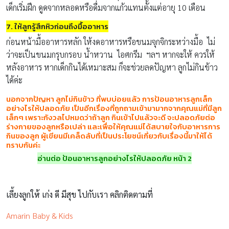
เด็กเริ่มฝึก ดูดจากหลอดหรือดื่มจากแก้วแทนตั้งแต่อายุ 10 เดือน
7. ให้ลูกรู้สึกหิวก่อนถึงมื้ออาหาร
ก่อนหน้ามื้ออาหารหลัก ให้งดอาหารหรือขนมจุกจิกระหว่างมื้อ ไม่
ว่าจะเป็นขนมกรุบกรอบ น้ำหวาน ไอศกรีม ฯลฯ หากจะให้ ควรให้
หลังอาหาร หากเด็กกินได้เหมาะสม ก็จะช่วยลดปัญหา ลูกไม่กินข้าว
ได้ค่ะ
นอกจากปัญหา ลูกไม่กินข้าว ที่พบบ่อยแล้ว การป้อนอาหารลูกเล็ก
อย่างไรให้ปลอดภัย เป็นอีกเรื่องที่ถูกถามเข้ามามากจากคุณแม่ที่มีลูก
เล็กๆ เพราะกังวลไปหมดว่าถ้าลูก กินเข้าไปแล้วจะดี จะปลอดภัยต่อ
ร่างกายของลูกหรือเปล่า และเพื่อให้คุณแม่ได้สบายใจกับอาหารการ
กินของลูก ผู้เขียนมีเคล็ดลับที่เป็นประโยชน์เกี่ยวกับเรื่องนี้มาให้ได้
ทราบกันค่ะ
อ่านต่อ ป้อนอาหารลูกอย่างไรให้ปลอดภัย หน้า 2
เลี้ยงลูกให้ เก่ง ดี มีสุข ไปกับเรา คลิกติดตามที่
Amarin Baby & Kids