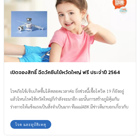
เปิดจองสิทธิ์ ฉีดวัคซีนไข้หวัดใหญ่ ฟรี ประจำปี 2564
โรคภัยไข้เจ็บเกิดขึ้นได้ตลอดเวลาค่ะ ยิ่งช่วงนี้เชื้อโควิด 19 ก็ยังอยู่
แล้วไหนโรคไข้หวัดใหญ่ก็กำลังจะมาอีก ฉะนั้นการสร้างภูมิคุ้มกัน
ร่างกายให้แข็งแรงเป็นสิ่งจำเป็นมาก ทีมแม่ABK มีข่าวดีมาบอกเกี่ยวกับ
การเปิดจองสิทธิ์ ฉีดวัคซีนไข้หวัดใหญ่ ฟรี ประจำปี 2564 ใครจะได้
สิทธิ์บ้างไปเช็กพร้อมกันค่ะ
โรค และอุบัติเหตุ