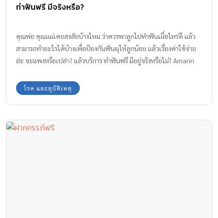
ทำฟันฟรี มีจริงหรือ?
คุณพ่อ คุณแม่เคยสงสัยบ้างไหม ว่าควรพาลูกไปทำฟันเมื่อไหร่ดี แล้ว
สามารถทำอะไรได้บ้างเพื่อป้องกันฟันผุให้ลูกน้อย แล้วเรื่องค่าใช้จ่าย
ล่ะ จะแพงหรือเปล่า? แล้วบริการ ทำฟันฟรี มีอยู่จริงหรือไม่? Amarin
Baby and Kids รวบรวมคำตอบเอาไว้ในนี้ค่ะ
โรค และอุบัติเหตุ