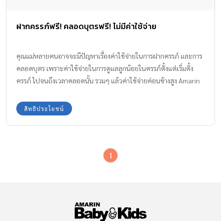
ฝากครรภ์ฟรี! คลอดบุตรฟรี! ไม่มีค่าใช้จ่าย
คุณแม่หลายคนอาจจะมีปัญหาเรื่องค่าใช้จ่ายในการฝากครรภ์ และการ
คลอดบุตร เพราะค่าใช้จ่ายในการดูแลลูกน้อยในครรภ์ตั้งแต่เริ่มตั้ง
ครรภ์ ไปจนถึงเวลาคลอดนั้น รวมๆ แล้วค่าใช้จ่ายค่อนข้างสูง Amarin
Baby & Kids จึงรวบรวมข้อมูลสิทธิประโยชน์ดีๆ เรื่องการ ฝากครรภ์ฟรี
และสิทธิการคลอดบุตรจากบัตรประกันสุขภาพถ้วนหน้า และบัตร
สิทธิประโยชน์
ประกันสังคมมาฝาก
1