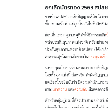
ยกเลิกบัตรทอง 2563 สปสช
จากข่าวสปสช. ยกเลิกสัญญาคลินิก-โรงพยา
ทั้งครอบครัว พ่อแม่ลูกนั้นเกิดไม่รับสิทธิ
ก่อนอื่นเรามาดูสาเหตุที่ทำให้มีการยกเลิก
บ
หลักประกันสุขภาพแห่งชาติ พร้อมด้วย ทพ.
ประกันสุขภาพแห่งชาติ (สปสช.) ได้ยกเล
สาธารณสุขในการเบิกจ่ายเงิน
กองทุนหลัก
นพ.การุณย์ กล่าวว่า ผลของการยกเลิกสัญ
โดยทั้ง 64 แห่งนี้ ส่อทุจริต ทำผิดสั
แต่เรื่องนี้ขอยืนยันว่า มีความจำเป็นเพ
กรอง
เบาหวาน
และ
ความดัน
มีผลต่อการ
สำหรับกลุ่มผู้ป่วยที่ต้องประสานอย่างเร่งด
บริการในโรงพยาบาลส่งต่อ ส่วนหนึ่งมีคิ