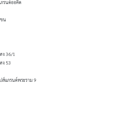
แกรนด์ออคิด
เขน
แหง 36/1
แหง 53
ปปส์แกรนด์พระราม 9