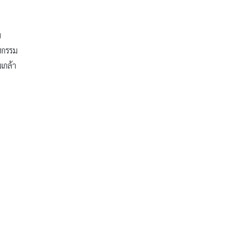
ม
ชกรรม
เกล้า