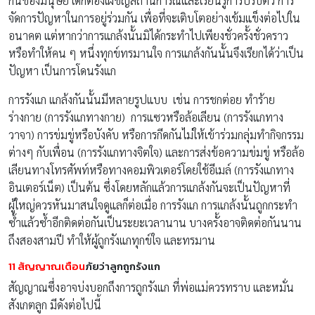
กันของมนุษย์ เด็กต้องเผชิญสถานการณ์และเรียนรู้การปรับตัว การ
จัดการปัญหาในการอยู่ร่วมกัน เพื่อที่จะเติบโตอย่างเข้มแข็งต่อไปใน
อนาคต แต่หากว่าการแกล้งนั้นมิได้กระทำไปเพียงชั่วครั้งชั่วคราว
หรือทำให้คน ๆ หนึ่งทุกข์ทรมานใจ การแกล้งกันนั้นจึงเรียกได้ว่าเป็น
ปัญหา เป็นการโดนรังแก
การรังแก แกล้งกันนั้นมีหลายรูปแบบ เช่น การชกต่อย ทำร้าย
ร่างกาย (การรังแกทางกาย) การแซวหรือล้อเลียน (การรังแกทาง
วาจา) การข่มขู่หรือบังคับ หรือการกีดกันไม่ให้เข้าร่วมกลุ่มทำกิจกรรม
ต่างๆ กับเพื่อน (การรังแกทางจิตใจ) และการส่งข้อความข่มขู่ หรือล้อ
เลียนทางโทรศัพท์หรือทางคอมพิวเตอร์โดยใช้อีเมล์ (การรังแกทาง
อินเตอร์เน็ต) เป็นต้น ซึ่งโดยหลักแล้วการแกล้งกันจะเป็นปัญหาที่
ผู้ใหญ่ควรหันมาสนใจดูแลก็ต่อเมื่อ การรังแก การแกล้งนั้นถูกกระทำ
ซ้ำแล้วซ้ำอีกติดต่อกันเป็นระยะเวลานาน บางครั้งอาจติดต่อกันนาน
ถึงสองสามปี ทำให้ผู้ถูกรังแกทุกข์ใจ และทรมาน
11 สัญญาณเตือน
ภัยว่าลูกถูกรังแก
สัญญาณซึ่งอาจบ่งบอกถึงการถูกรังแก ที่พ่อแม่ควรทราบ และหมั่น
สังเกตลูก มีดังต่อไปนี้