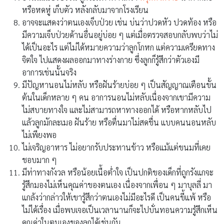
หรือหดหู่ เก็บตัว หลังกลับมาจากโรงเรียน
อาจจะแสดงว่าตนเองเจ็บป่วย เช่น บ่นว่าปวดหัว ปวดท้อง หรือ
มีความเจ็บป่วยด้านอื่นอยู่บ่อย ๆ แต่เมื่อตรวจสอบกลับพบว่าไม่
ได้เป็นอะไร แต่ไม่ได้หมายความว่าลูกโกหก แต่ความเครียดทาง
จิตใจ ไปแสดงผลออกมาทางร่างกาย ซึ่งลูกก็รู้สึกว่าตัวเองมี
อาการเช่นนั้นจริง
มีปัญหานอนไม่หลับ หรือฝันร้ายบ่อย ๆ เป็นสัญญาณเตือนขั้น
ต้นในเด็กหลาย ๆ คน อาการนอนไม่หลับเนื่องจากเขามีความ
ไม่สบายทางใจ และไม่สามารถหาทางออกได้ หรือหากหลับไป
แล้วลูกมักละเมอ ฝันร้าย หรือตื่นมาไม่สดชื่น แบบคนนอนหลับ
ไม่เพียงพอ
ไม่เจริญอาหาร ไม่อยากรับประทานข้าว หรือแม้แต่ขนมที่เคย
ชอบมาก ๆ
มีท่าทางกังวล หรือน้อยเนื้อต่ำใจ เป็นปกติของเด็กที่ถูกรังแกจะ
รู้สึกมองไม่เห็นคุณค่าของตนเอง เนื่องจากเพื่อน ๆ มาบุลลี่ มา
แกล้งว่ากล่าวให้เขารู้สึกว่าตนเองไม่มีอะไรดี เป็นคนขี้แพ้ หรือ
ไม่ได้เรื่อง เมื่อพบเจอเป็นเวลานานก็จะไปบั่นทอนความรู้สึกเห็น
คุณค่าในตนเองของลูกได้เช่นกัน