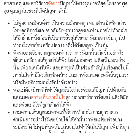
หาสาเหตุ และหาวิธีการ
จัดการ
ปัญหาให้ตรงจุดมากที่สุด โดยอาจพูด
คุย ดูแลลูกในช่วงที่เกิดปัญหา ดังนี้
ไม่พูดจาเหมือนดั่งว่าเป็นความผิดของลูก อย่าตำหนิหรือกล่าว
โทษลูกที่ถูกรังแก อย่าสันนิษฐานว่าลูกของท่านอาจไปทำอะไร
ให้อีกฝ่ายหนึ่งก่อนที่เป็นการยั่วยุให้เขามารังแกเอา เช่น ลูกไป
ทำอะไรเขาก่อนหรือเปล่า เขาถึงได้รังแกลูก? เป็นต้น
ฟังรายละเอียดจากลูกของท่านว่า การรังแกนั้นเกิดขึ้นอย่างไร
ซักถามหรือขอให้ลูกเล่าให้ฟัง โดยไม่ออกความคิดเห็นระหว่าง
นั้น เพียงแค่นั่งรับฟัง และหาจุดที่เป็นส่วนสำคัญในเรื่องต่อไปนี้
ภายในใจว่ามีใครเกี่ยวข้องบ้าง และการรังแกแต่ละครั้งนั้นรุนแรง
หรือมีพฤติกรรมอะไรที่น่ากังวลบ้าง
พ่อแม่ต้องมีท่าทีที่ทำให้ลูกมั่นใจว่าจะร่วมแก้ปัญหาไปด้วยกัน
และแสดง
ความเห็นอกเห็นใจ
ลูก บอกเขาว่าการรังแกเป็นสิ่งที่ผิด
และพ่อแม่ดีใจที่ลูกกล้าเล่าให้ฟัง
ถามความเห็นลูกเสมอก่อนที่จัดการทำอะไร ถามลูกว่าควร
ดำเนินการอย่างไรจึงจะช่วยได้ ให้คำมั่นว่าพ่อแม่จะทำอย่าง
ระมัดระวัง ไม่หุนหันพลันแล่นจนไปทำให้เป็นปัญหาเพิ่มกับลูก