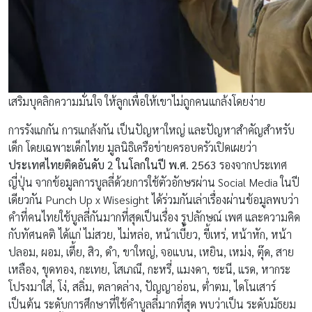
เสริมบุคลิกความมั่นใจ ให้ลูกเพื่อให้เขาไม่ถูกคนแกล้งโดยง่าย
การรังแกกัน การแกล้งกัน เป็นปัญหาใหญ่ และปัญหาสำคัญสำหรับ
เด็ก โดยเฉพาะเด็กไทย มูลนิธิเครือข่ายครอบครัวเปิดเผยว่า
ประเทศไทยติดอันดับ 2 ในโลกในปี พ.ศ. 2563
รองจากประเทศ
ญี่ปุ่น จากข้อมูลการบูลลี่ด้วยการใช้ตัวอักษรผ่าน Social Media ในปี
เดียวกัน Punch Up x Wisesight ได้ร่วมกันเล่าเรื่องผ่านข้อมูลพบว่า
คำที่คนไทยใช้บูลลี่กันมากที่สุดเป็นเรื่อง รูปลักษณ์ เพศ และความคิด
กับทัศนคติ ได้แก่ ไม่สวย, ไม่หล่อ, หน้าเบี้ยว, ขี้เหร่, หน้าหัก, หน้า
ปลอม, ผอม, เตี้ย, สิว, ดำ, ขาใหญ่, จอแบน, เหยิน, เหม่ง, ตุ๊ด, สาย
เหลือง, ขุดทอง, กะเทย, โสเภณี, กะหรี่, แมงดา, ชะนี, แรด, หากระ
โปรงมาใส่, โง่, สลิ่ม, ตลาดล่าง, ปัญญาอ่อน, ต่ำตม, ไดโนเสาร์
เป็นต้น ระดับการศึกษาที่ใช้คำบูลลี่มากที่สุด พบว่าเป็น ระดับมัธยม