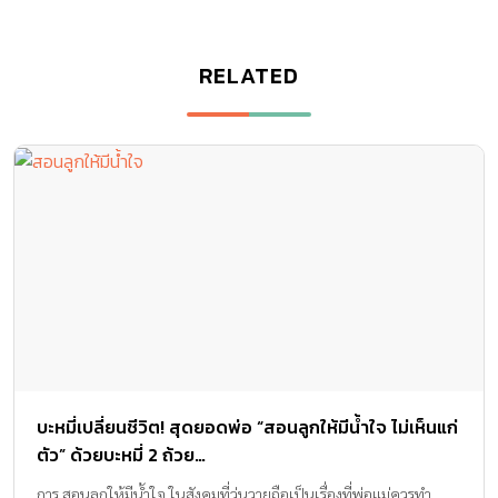
RELATED
บะหมี่เปลี่ยนชีวิต! สุดยอดพ่อ “สอนลูกให้มีน้ำใจ ไม่เห็นแก่
ตัว” ด้วยบะหมี่ 2 ถ้วย…
การ สอนลูกให้มีน้ำใจ ในสังคมที่วุ่นวายถือเป็นเรื่องที่พ่อแม่ควรทำ