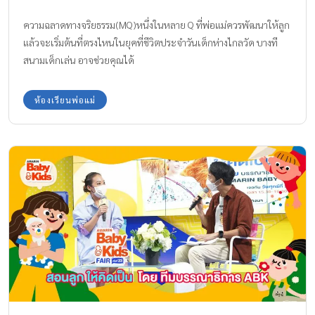
ความฉลาดทางจริยธรรม(MQ)หนึ่งในหลาย Q ที่พ่อแม่ควรพัฒนาให้ลูก
แล้วจะเริ่มต้นที่ตรงไหนในยุคที่ชีวิตประจำวันเด็กห่างไกลวัด บางที
สนามเด็กเล่น อาจช่วยคุณได้
ห้องเรียนพ่อแม่