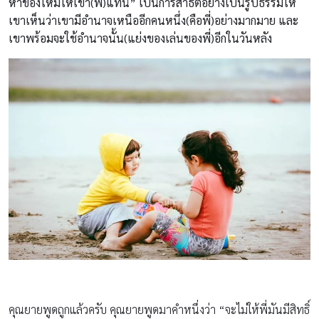
หาของใหม่ให้เขา(พี่)แทน”
เป็นการสาธิตอย่างเป็นรูปธรรมให้
เขาเห็นว่าเขามีอำนาจเหนืออีกคนหนึ่ง(คือพี่)อย่างมากมาย และ
เขาพร้อมจะใช้อำนาจนั้น(แย่งของเล่นของพี่)อีกในวันหลัง
คุณยายพูดถูกแล้วครับ คุณยายพูดมาคำหนึ่งว่า “จะไม่ให้พี่มันมีสิทธิ์