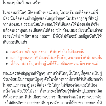
ในของๆ มันบ้างเลยหรือ”
ในครอบครัวใดๆ มีโครงสร้างของมันอยู่ โครงสร้างปกติคือพ่อแม่พี่
น้อง นั่นคือพ่อแม่ใหญ่สุดและใหญ่กว่าลูกๆ ในประดาลูกๆ พี่ใหญ่
กว่าน้องเสมอ
ธรรมเนียมไทยสอนให้พี่เสียสละให้น้องแต่แท้จริง
แล้วคนเราทุกคนจะเสียสละได้ต้อง “มี” ก่อนเสมอ มิเช่นนั้นแล้วจะ
เอาอะไรไป “เสีย” และ “สละ” นี่พี่ยังไม่ทันจะมีเลยก็ถูกบังคับให้
เสียสละเสียแล้ว
เทคนิคการเลี้ยงลูก 2 คน …พี่น้องรักกัน ไม่อิจฉากัน
เผย! “ลูกคนกลาง” มีแนวโน้มสร้างปัญหามากกว่าพี่น้องคนอื่น
พี่อิจฉาน้อง ปัญหาใหญ่ แก้ได้ด้วยสติและความรักจากพ่อแม่
พ่อแม่ควรส่งสัญญาณให้ลูกๆ ทราบว่าพี่ใหญ่นั้นใหญ่ที่สุดและเป็นผู้
ช่วยพ่อแม่ในการดูแลน้องๆ ดังนั้นพี่ต่างหากที่ควรได้รับสิทธิมากกว่า
ในตอนแรก เช่น เมื่อจะซื้อไอศกรีมให้ลูก ให้พี่สองก้อนและให้น้อง
หนึ่งก้อน ด้วยวิธีนี้น้องๆ ทั้งหลายจะได้เรียนรู้ว่าใครใหญ่และควรเชื่อ
ฟังใคร ส่วนคนพี่นั้นเมื่อเขาพบว่าเขามีมากกว่าคนอื่น เขาพบว่าพ่อ
แม่ให้เกียรติเขามากกว่าคนอื่นๆ เราจึงบอกเขาได้ว่า “อยากจะแบ่งให้