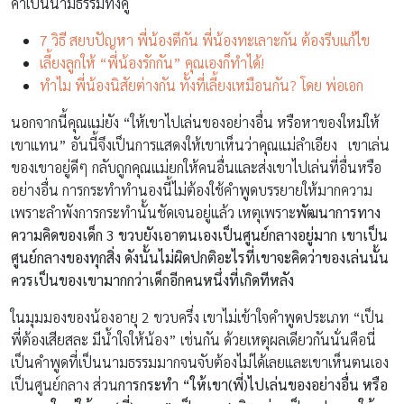
คำเป็นนามธรรมทั้งคู่
7 วิธี สยบปัญหา พี่น้องตีกัน พี่น้องทะเลาะกัน ต้องรีบแก้ไข
เลี้ยงลูกให้ “พี่น้องรักกัน” คุณเองก็ทำได้!
ทำไม พี่น้องนิสัยต่างกัน ทั้งที่เลี้ยงเหมือนกัน? โดย พ่อเอก
นอกจากนี้คุณแม่ยัง “ให้เขาไปเล่นของอย่างอื่น หรือหาของใหม่ให้
เขาแทน” อันนี้จึงเป็นการแสดงให้เขาเห็นว่าคุณแม่ลำเอียง เขาเล่น
ของเขาอยู่ดีๆ กลับถูกคุณแม่ยกให้คนอื่นและส่งเขาไปเล่นที่อื่นหรือ
อย่างอื่น การกระทำทำนองนี้ไม่ต้องใช้คำพูดบรรยายให้มากความ
เพราะลำพังการกระทำนั้นชัดเจนอยู่แล้ว เหตุเพราะ
พัฒนาการทาง
ความคิดของเด็ก 3 ขวบยังเอาตนเองเป็นศูนย์กลางอยู่มาก เขาเป็น
ศูนย์กลางของทุกสิ่ง ดังนั้นไม่ผิดปกติอะไรที่เขาจะคิดว่าของเล่นนั้น
ควรเป็นของเขามากกว่าเด็กอีกคนหนึ่งที่เกิดทีหลัง
ในมุมมองของน้องอายุ 2 ขวบครึ่ง เขาไม่เข้าใจคำพูดประเภท “เป็น
พี่ต้องเสียสละ มีน้ำใจให้น้อง” เช่นกัน ด้วยเหตุผลเดียวกันนั่นคือนี่
เป็นคำพูดที่เป็นนามธรรมมากจนจับต้องไม่ได้เลยและเขาเห็นตนเอง
เป็นศูนย์กลาง ส่วน
การกระทำ
“ให้เขา(พี่)ไปเล่นของอย่างอื่น หรือ