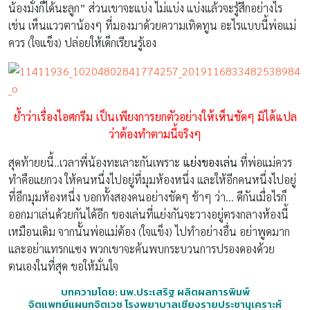
น้องมั่งก็ได้นะลูก” ส่วนเขาจะแบ่ง ไม่แบ่ง แบ่งแล้วจะรู้สึกอย่างไร
เช่น เห็นแววตาน้องๆ ที่มองมาด้วยความเทิดทูน อะไรแบบนี้พ่อแม่
ควร (ใจแข็ง) ปล่อยให้เด็กเรียนรู้เอง
ย้ำว่าเรื่องไอศกรีม เป็นเพียงการยกตัวอย่างให้เห็นชัดๆ มิได้แปล
ว่าต้องทำตามนี้จริงๆ
สุดท้ายยนี้..เวลาพี่น้องทะเลาะกันเพราะ
แย่งของเล่น
ที่พ่อแม่ควร
ทำคือแยกวง ให้คนหนึ่งไปอยู่ที่มุมห้องหนึ่ง และให้อีกคนหนึ่งไปอยู่
ที่อีกมุมห้องหนึ่ง บอกทั้งสองคนอย่างชัดๆ ช้าๆ ว่า… ดีกันเมื่อไรก็
ออกมาเล่นด้วยกันได้อีก ของเล่นที่แย่งกันจะวางอยู่ตรงกลางห้องนี้
เหมือนเดิม จากนั้นพ่อแม่ต้อง (ใจแข็ง) ไปทำอย่างอื่น อย่าพูดมาก
และอย่าแทรกแซง พวกเขาจะค้นพบกระบวนการปรองดองด้วย
ตนเองในที่สุด ขอให้มั่นใจ
บทความโดย: นพ.ประเสริฐ ผลิตผลการพิมพ์
จิตแพทย์แผนกจิตเวช โรงพยาบาลเชียงรายประชานุเคราะห์