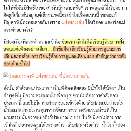
อย่างอื่น หรือหาของใหม่ให้เขาแทน คุณยายพูดมาคำหนึ่งว่า “จะ
ไม่ให้พี่มันมีสิทธิ์ในของๆ มันบ้างเลยหรือ” เราพ่อแม่ก็อึ้งไปค่ะ มา
คิดดูก็เกี่ยวกันอยู่ แต่เด็กขนาดนี้จะเข้าใจเรื่องแบบนี้ พอจะแก้
ปัญหาพี่น้องทะเลาะกันเพราะ
แย่งของเล่น
ได้หรือคะ และพ่อแม่
ควรทำอย่างไร?
มีสองเรื่องที่ควรทำความเข้าใจ
ข้อแรก เด็กไม่ได้เรียนรู้ด้วยการสั่ง
สอนแต่เพียงอย่างเดียว …
อีกข้อคือ เด็กเรียนรู้ด้วยการดูและการ
เลียนแบบด้วย การเรียนรู้ด้วยการดูและเลียนแบบสำคัญกว่าการสั่ง
สอนด้วยซ้ำไป
ดังนั้น คำสั่งสอนประเภท
“เป็นพี่ต้องเสียสละ มีน้ำใจให้น้อง”
เป็น
คำพูดที่ไม่มีความหมายอะไร พี่อายุ 3 ขวบไม่ต้องการคำสั่งสอน
ประเภทนี้ และไม่มีความสามารถจะเข้าใจด้วย เสียสละแปลว่าอะไร
น้ำใจแปลว่าอะไร เหตุเพราะพัฒนาการทางจริยธรรมส่วนที่เป็น
นามธรรมนั้นกว่าจะมาถึงก็ประมาณ 7 ขวบ ในวัยนี้เขาไม่สามารถ
เข้าใจคำสอนของคุณได้เพราะคำว่า เสียสละ หรือคำว่า น้ำใจ ทั้งสอง