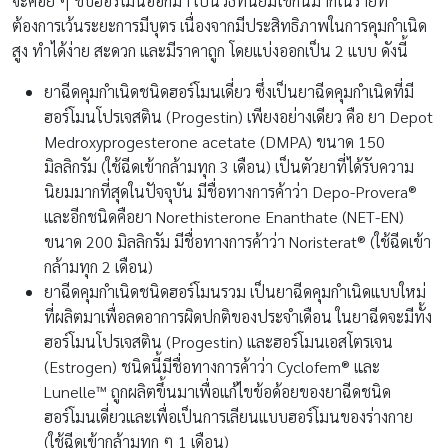
จะค่อย ๆ ขับฮอร์โมนออกมา เป็นวิธีที่นิยมใช้กันมากในรายที่
ต้องการเว้นระยะการมีบุตร เนื่องจากมีประสิทธิภาพในการคุมกำเนิด
สูง ทำได้ง่าย สะดวก และมีราคาถูก โดยแบ่งออกเป็น 2 แบบ ดังนี้
ยาฉีดคุมกำเนิดชนิดฮอร์โมนเดี่ยว ซึ่งเป็นยาฉีดคุมกำเนิดที่มี
ฮอร์โมนโปรเจสติน (Progestin) เพียงอย่างเดียว คือ ยา Depot
Medroxyprogesterone acetate (DMPA) ขนาด 150
มิลลิกรัม (ใช้ฉีดเข้ากล้ามทุก 3 เดือน) เป็นตัวยาที่ได้รับความ
นิยมมากที่สุดในปัจจุบัน มีชื่อทางการค้าว่า Depo-Provera®
และอีกชนิดคือยา Norethisterone Enanthate (NET-EN)
ขนาด 200 มิลลิกรัม มีชื่อทางการค้าว่า Noristerat® (ใช้ฉีดเข้า
กล้ามทุก 2 เดือน)
ยาฉีดคุมกำเนิดชนิดฮอร์โมนรวม เป็นยาฉีดคุมกำเนิดแบบใหม่
ที่ผลิตมาเพื่อลดอาการผิดปกติของประจำเดือน ในยาฉีดจะมีทั้ง
ฮอร์โมนโปรเจสติน (Progestin) และฮอร์โมนเอสโตรเจน
(Estrogen) ชนิดนี้มีชื่อทางการค้าว่า Cyclofem® และ
Lunelle™ ถูกผลิตขึ้นมาเพื่อแก้ไขข้อด้อยของยาฉีดชนิด
ฮอร์โมนเดี่ยวและเพื่อเป็นการเลียนแบบฮอร์โมนของร่างกาย
(ใช้ฉีดเข้ากล้ามทุก ๆ 1 เดือน)