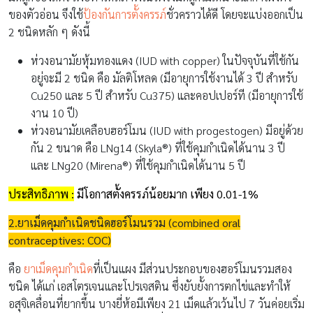
ของตัวอ่อน จึงใช้
ป้องกันการตั้งครรภ์
ชั่วคราวได้ดี โดยจะแบ่งออกเป็น
2 ชนิดหลัก ๆ ดังนี้
ห่วงอนามัยหุ้มทองแดง (IUD with copper) ในปัจจุบันที่ใช้กัน
อยู่จะมี 2 ชนิด คือ มัลติโหลด (มีอายุการใช้งานได้ 3 ปี สำหรับ
Cu250 และ 5 ปี สำหรับ Cu375) และคอปเปอร์ที (มีอายุการใช้
งาน 10 ปี)
ห่วงอนามัยเคลือบฮอร์โมน (IUD with progestogen) มีอยู่ด้วย
กัน 2 ขนาด คือ LNg14 (Skyla®) ที่ใช้คุมกำเนิดได้นาน 3 ปี
และ LNg20 (Mirena®) ที่ใช้คุมกำเนิดได้นาน 5 ปี
ประสิทธิภาพ :
มีโอกาสตั้งครรภ์น้อยมาก เพียง 0.01-1%
2.ยาเม็ดคุมกำเนิดชนิดฮอร์โมนรวม (
combined oral
contraceptives: COC)
คือ
ยาเม็ดคุมกำเนิด
ที่เป็นแผง มีส่วนประกอบของฮอร์โมนรวมสอง
ชนิด ได้แก่ เอสโตรเจนและโปรเจสติน ซึ่งยับยั้งการตกไข่และทำให้
อสุจิเคลื่อนที่ยากขึ้น บางยี่ห้อมีเพียง 21 เม็ดแล้วเว้นไป 7 วันค่อยเริ่ม