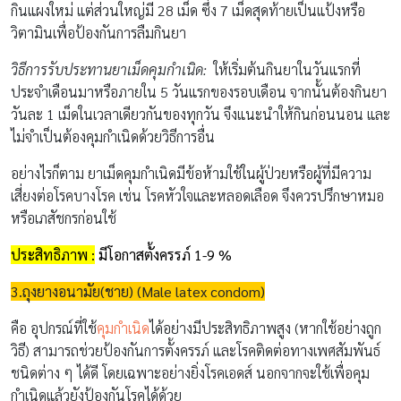
กินแผงใหม่ แต่ส่วนใหญ่มี 28 เม็ด ซึ่ง 7 เม็ดสุดท้ายเป็นแป้งหรือ
วิตามินเพื่อป้องกันการลืมกินยา
วิธีการรับประทานยาเม็ดคุมกำเนิด:
ให้เริ่มต้นกินยาในวันแรกที่
ประจำเดือนมาหรือภายใน 5 วันแรกของรอบเดือน จากนั้นต้องกินยา
วันละ 1 เม็ดในเวลาเดียวกันของทุกวัน จึงแนะนำให้กินก่อนนอน และ
ไม่จำเป็นต้องคุมกำเนิดด้วยวิธีการอื่น
อย่างไรก็ตาม ยาเม็ดคุมกำเนิดมีข้อห้ามใช้ในผู้ป่วยหรือผู้ที่มีความ
เสี่ยงต่อโรคบางโรค เช่น โรคหัวใจและหลอดเลือด จึงควรปรึกษาหมอ
หรือเภสัชกรก่อนใช้
ประสิทธิภาพ :
มีโอกาสตั้งครรภ์ 1-9
%
3.ถุงยางอนามัย(ชาย) (
Male latex condom)
คือ อุปกรณ์ที่ใช้
คุมกำเนิด
ได้อย่างมีประสิทธิภาพสูง (หากใช้อย่างถูก
วิธี) สามารถช่วยป้องกันการตั้งครรภ์ และโรคติดต่อทางเพศสัมพันธ์
ชนิดต่าง ๆ ได้ดี โดยเฉพาะอย่างยิ่งโรคเอดส์ นอกจากจะใช้เพื่อคุม
กำเนิดแล้วยังป้องกันโรคได้ด้วย