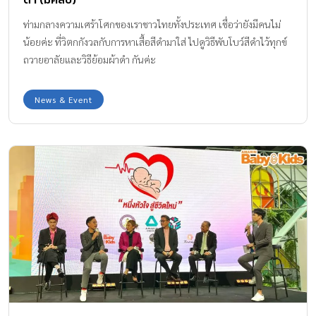
ต่างๆ เช่น จอประสาทตาเสียหายหรือเกิดการไหม้ กระจกตาถลอกจาก
ท่ามกลางความเศร้าโศกของเราชาวไทยทั้งประเทศ เชื่อว่ายังมีคนไม่
แสงจ้ามากๆ อาการปวดตาเรื้อรัง น้ำตาไหลตลอดเวลา ปวดกระบอกตา
น้อยค่ะ ที่วิตกกังวลกับการหาเสื้อสีดำมาใส่ ไปดูวิธีพับโบว์สีดำไว้ทุกข์
อาการฟ้อง…ดวงตากำลังถูกทำร้าย ! • ตาล้า […]
ถวายอาลัยและวิธีย้อมผ้าดำ กันค่ะ
News & Event