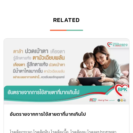
RELATED
อันตรายจากการใช้สายตาที่มากเกินไป
โรคต้อกระจก โรคต้อหิน โรคต้อเนื้อ โรคต้อลม โรคจอประสาทตา