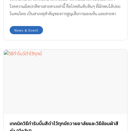
โรคความผิดปกติทางสายตาเหล่านี้ คือโรคอันดับต้นๆ ที่มักพบได้บ่อย
ในคนไทย เป็นสาเหตุสำคัญของการสูญเสียการมองเห็น และสายตา
เลือนลาง ส่วนหนึ่งเป็นเพราะพฤติกรรมการใช้สายตาที่ไม่ถูกต้อง มี
เด็กๆ และคุณพ่อคุณแม่หลายคนที่อยู่กับจอและมีการจ้องหน้าจอเป็น
News & Event
เวลานานๆ ทั้งยังต้องรับความเสี่ยงจากแสงแดดตามธรรมชาติและจาก
แหล่งกำเนิดอื่นๆ หรือสาเหตุอาจเกิดจากภาวะเสี่ยงของโรคตาบาง
ชนิดที่ไม่แสดงอาการ บางรายมีอาการค่อยเป็นค่อยไป ดังนั้น อย่าเสีย
โอกาส หากสามารถดูแลดวงตาของคุณได้ตั้งแต่เนิ่นๆ โรงพยาบาลบาง
ปะกอก 9 อินเตอร์เนชั่นแนล มีวิธีการสำรวจพฤติกรรมเสี่ยงของดวงตา
เบื้องต้นด้วยตัวเอง มาแนะนำ หากมีความเสี่ยงหรือพบความผิดปกติ
จะได้สามารถหาทางดูแลรักษาอย่างทันท่วงทีนั่นเอง เช็กด่วน…
พฤติกรรมของคุณ ทำร้ายดวงตาหรือไม่ ? จ้องจอเป็นเวลานานๆ ความ
สว่างของหน้าจอที่ไม่เหมาะสม ไม่ว่าจะเป็นจากการจ้องจอโทรศัพท์
หรือจอมอนิเตอร์เป็นระยะเวลานาน จะทำให้ผู้ใช้ต้องมีการเพ่งสายตา
มากขึ้น ส่งผลต่อความผิดปกติของค่าสายตาได้ และยังทำให้เกิดการ
ปวดตา เมื่อยล้า ตามัวได้ ออกกลางแจ้ง ไม่สวมแว่นกันแดด รังสียูวีจาก
เทคนิควิธีทำริบบิ้นสีดำไว้ทุกข์ถวายอาลัยและวิธีย้อมผ้าสี
แสงแดด ส่งผลต่อจอประสาทตาได้โดยตรง และยังทำให้เกิดทั้งต้อลม
ดำ (มีคลิป)
และต้อเนื้อได้ ทำงานในอุตสาหกรรมที่มีการใช้แสง อาจเสี่ยงต่ออาการ