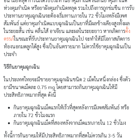
อนามัย
หลุด การไม่ได้รับประทาน
ยาคุมกำเนิด
ลืมกินยาคุมกำเนิด
ห่วงคุมกำเนิด หรือยาฝังคุมกำเนิดหลุด รวมไปถึงการถูกข่มขืน การรับ
ประทานยาคุมฉุกเฉินจะต้องเริ่มทานภายใน 72 ชั่วโมงหลังมีเพศ
สัมพันธ์ แต่ยาคุมกำเนิดแบบฉุกเฉินเป็นยาที่มีผลข้างเคียงสูงทั้งผล
ในระยะสั้น เช่น คลื่นไส้ อาเจียน และผลในระยะยาว หากเกิดการ
ตั้ง
ครรภ์
ในขณะที่รับประทานยาคุมฉุกเฉินไป จะทำให้มีโอกาสเกิดการ
ท้องนอกมดลูกได้สูง ซึ่งเป็นอันตรายมาก ไม่ควรใช้ยาคุมฉุกเฉินเป็น
ประจำ
วิธีกินยาคุมฉุกเฉิน
ในประเทศไทยจะมีขายยาคุมฉุกเฉินชนิด 2 เม็ดในหนึ่งกล่อง ซึ่งตัว
ยามีขนาดเม็ดละ 0.75 mg โดยสามารถกินยาคุมฉุกเฉินให้มี
ประสิทธิภาพมากที่สุด ดังนี้
กินยาคุมฉุกเฉินเม็ดแรกให้เร็วที่สุดหลังการมีเพศสัมพันธ์ หรือ
ภายใน 72 ชั่วโมงแรก
กินยาคุมฉุกเฉินเม็ดที่สองหลังจากเม็ดแรกภายใน 12 ชั่วโมง
ทั้งนี้การกินยาคุมให้มีประสิทธิภาพมากที่สุดไม่ควรเกิน 3-5 วัน