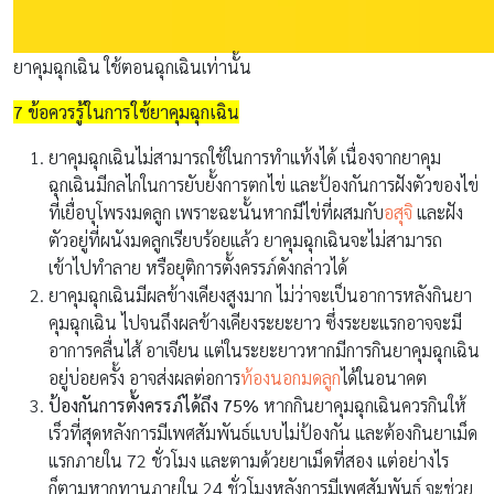
ยาคุมฉุกเฉิน ใช้ตอนฉุกเฉินเท่านั้น
7 ข้อควรรู้ในการใช้ยาคุมฉุกเฉิน
ยาคุมฉุกเฉินไม่สามารถใช้ในการทำแท้งได้ เนื่องจากยาคุม
ฉุกเฉินมีกลไกในการยับยั้งการตกไข่ และป้องกันการฝังตัวของไข่
ที่เยื่อบุโพรงมดลูก เพราะฉะนั้นหากมีไข่ที่ผสมกับ
อสุจิ
และฝัง
ตัวอยู่ที่ผนังมดลูกเรียบร้อยแล้ว ยาคุมฉุกเฉินจะไม่สามารถ
เข้าไปทำลาย หรือยุติการตั้งครรภ์ดังกล่าวได้
ยาคุมฉุกเฉินมีผลข้างเคียงสูงมาก ไม่ว่าจะเป็นอาการหลังกินยา
คุมฉุกเฉิน ไปจนถึงผลข้างเคียงระยะยาว ซึ่งระยะแรกอาจจะมี
อาการคลื่นไส้ อาเจียน แต่ในระยะยาวหากมีการกินยาคุมฉุกเฉิน
อยู่บ่อยครั้ง อาจส่งผลต่อการ
ท้องนอกมดลูก
ได้ในอนาคต
ป้องกันการตั้งครรภ์ได้ถึง 75%
หากกินยาคุมฉุกเฉินควรกินให้
เร็วที่สุดหลังการมีเพศสัมพันธ์แบบไม่ป้องกัน และต้องกินยาเม็ด
แรกภายใน 72 ชั่วโมง และตามด้วยยาเม็ดที่สอง แต่อย่างไร
ก็ตามหากทานภายใน 24 ชั่วโมงหลังการมีเพศสัมพันธ์ จะช่วย