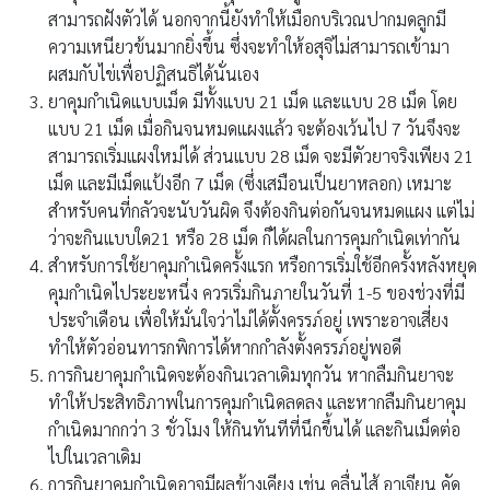
สามารถฝังตัวได้ นอกจากนี้ยังทำให้เมือกบริเวณปากมดลูกมี
ความเหนียวข้นมากยิ่งขึ้น ซึ่งจะทำให้อสุจิไม่สามารถเข้ามา
ผสมกับไข่เพื่อปฏิสนธิได้นั่นเอง
ยาคุมกำเนิดแบบเม็ด มีทั้งแบบ 21 เม็ด และแบบ 28 เม็ด โดย
แบบ 21 เม็ด เมื่อกินจนหมดแผงแล้ว จะต้องเว้นไป 7 วันจึงจะ
สามารถเริ่มแผงใหม่ได้ ส่วนแบบ 28 เม็ด จะมีตัวยาจริงเพียง 21
เม็ด และมีเม็ดแป้งอีก 7 เม็ด (ซึ่งเสมือนเป็นยาหลอก) เหมาะ
สำหรับคนที่กลัวจะนับวันผิด จึงต้องกินต่อกันจนหมดแผง แต่ไม่
ว่าจะกินแบบใด21 หรือ 28 เม็ด ก็ได้ผลในการคุมกำเนิดเท่ากัน
สำหรับการใช้ยาคุมกำเนิดครั้งแรก หรือการเริ่มใช้อีกครั้งหลังหยุด
คุมกำเนิดไประยะหนึ่ง ควรเริ่มกินภายในวันที่ 1-5 ของช่วงที่มี
ประจำเดือน เพื่อให้มั่นใจว่าไม่ได้ตั้งครรภ์อยู่ เพราะอาจเสี่ยง
ทำให้ตัวอ่อนทารกพิการได้หากกำลังตั้งครรภ์อยู่พอดี
การกินยาคุมกำเนิดจะต้องกินเวลาเดิมทุกวัน หากลืมกินยาจะ
ทำให้ประสิทธิภาพในการคุมกำเนิดลดลง และหากลืมกินยาคุม
กำเนิดมากกว่า 3 ชั่วโมง ให้กินทันทีที่นึกขึ้นได้ และกินเม็ดต่อ
ไปในเวลาเดิม
การกินยาคุมกำเนิดอาจมีผลข้างเคียง เช่น คลื่นไส้ อาเจียน คัด