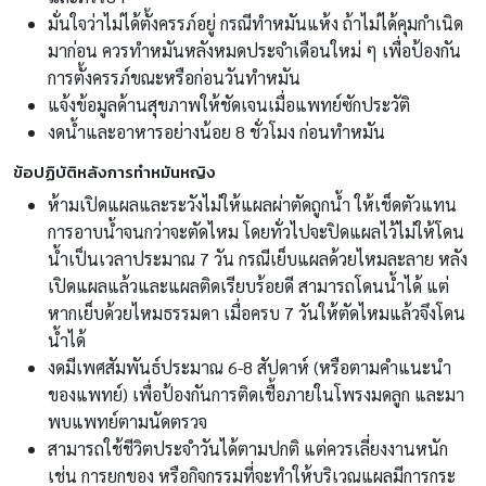
มั่นใจว่าไม่ได้ตั้งครรภ์อยู่ กรณีทำหมันแห้ง ถ้าไม่ได้คุมกำเนิด
มาก่อน ควรทำหมันหลังหมดประจำเดือนใหม่ ๆ เพื่อป้องกัน
การตั้งครรภ์ขณะหรือก่อนวันทำหมัน
แจ้งข้อมูลด้านสุขภาพให้ชัดเจนเมื่อแพทย์ซักประวัติ
งดน้ำและอาหารอย่างน้อย 8 ชั่วโมง ก่อนทำหมัน
ข้อปฏิบัติหลังการทำหมันหญิง
ห้ามเปิดแผลและระวังไม่ให้แผลผ่าตัดถูกน้ำ ให้เช็ดตัวแทน
การอาบน้ำจนกว่าจะตัดไหม โดยทั่วไปจะปิดแผลไว้ไม่ให้โดน
น้ำเป็นเวลาประมาณ 7 วัน กรณีเย็บแผลด้วยไหมละลาย หลัง
เปิดแผลแล้วและแผลติดเรียบร้อยดี สามารถโดนน้ำได้ แต่
หากเย็บด้วยไหมธรรมดา เมื่อครบ 7 วันให้ตัดไหมแล้วจึงโดน
น้ำได้
งดมีเพศสัมพันธ์ประมาณ 6-8 สัปดาห์ (หรือตามคำแนะนำ
ของแพทย์) เพื่อป้องกันการติดเชื้อภายในโพรงมดลูก และมา
พบแพทย์ตามนัดตรวจ
สามารถใช้ชีวิตประจำวันได้ตามปกติ แต่ควรเลี่ยงงานหนัก
เช่น การยกของ หรือกิจกรรมที่จะทำให้บริเวณแผลมีการกระ