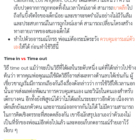
เจ็บปวดจากการถูกทอดทิ้งในเวลาไทม์เอาต์ สามารถ
บาดลึก
ไป
ถึงก้นบึ้งจิตใจของเด็กน้อย และเขาจะจดจำมันอย่างไม่มีวันลืม
และประสบการณ์ในการถูกไทม์เอาต์ สามารถเปลี่ยนโครงสร้าง
ทางกายภาพของสมองเด็กได้
ทำไปด้วยอารมณ์โกรธ พ่อแม่ต้องระมัดระวัง
ควบคุมอารมณ์ตัว
เอง
ให้ได้ ก่อนทำใช้วิธีนี้
Time in
vs
Time out
วิธี time out แม้ว่าจะเป็นวิธีที่ได้ผลในระดับหนึ่ง แต่ที่ได้กล่าวไปข้าง
ต้นว่า หากคุณพ่อคุณแม่ใช้ผิดวิธีก็อาจส่งผลทางด้านลบได้เช่นกัน ผู้
เชี่ยวชาญเริ่มมีการถกเถียงกันถึงเรื่องดังกล่าวว่า การใช้วิธีให้เวลานอก
นั้นอาจส่งผลต่อพัฒนาการควบคุมตนเอง และวินัยในตนเองสำหรับ
เด็กบางคน อีกทั้งยังพิสูจน์ได้ว่าไม่ได้ผลในระยะยาวอีกด้วย เนื่องจาก
เด็กเล็กยังแยกตัวตน และอารมณ์ออกจากกันไม่ได้ ไม่มีความสามารถ
ในการคิดเชิงตรรกะที่สอดคล้องกัน เขาจึงมักสรุปเอาเองว่าตัวเองไม่
เป็นที่รักของพ่อแม่อีกต่อไปแล้ว และคอยเก็บกดอารมณ์ร้ายเอาไว้
เงียบ ๆ