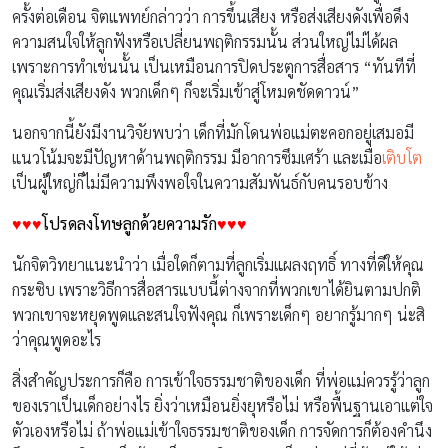
ครั้งต่อเดือน จิตแพทย์กล่าวว่า การขึ้นเสียง หรือส่งเสียงดังเพื่อดึง
ความสนใจให้ลูกฟังหรือเปลี่ยนพฤติกรรมนั้น ส่วนใหญ่ไม่ได้ผล
เพราะการทำเช่นนั้น เป็นเหมือนการปิดประตูการสื่อสาร “ทันทีที่
คุณเริ่มส่งเสียงดัง พวกเด็กๆ ก็จะเริ่มเข้าสู่โหมดชัดดาวน์”
นอกจากนี้ยังมีงานวิจัยพบว่า เด็กที่มักโดนพ่อแม่ตะคอกอยู่เสมอมี
แนวโน้มจะมีปัญหาด้านพฤติกรรม มีอาการซึมเศร้า และเมื่อ
เติบโต
เป็นผู้ใหญ่ก็ไม่มีความพึงพอใจในความสัมพันธ์กับคนรอบข้าง
♥♥♥
โปรดลงโทษลูกด้วยความรัก
♥♥♥
นักจิตวิทยาแนะนำว่า เมื่อใดก็ตามที่ลูกเริ่มแผลงฤทธิ์ ทางที่ดีให้คุณ
กระซิบ เพราะวิธีการสื่อสารแบบนี้ต่างจากที่พวกเขาได้ยินตามปกติ
พวกเขาจะหยุดพูดและสนใจฟังคุณ ก็เพราะเด็กๆ อยากรู้มากๆ น่ะสิ
ว่าคุณพูดอะไร
สิ่งสำคัญประการก็คือ การเข้าใจธรรมชาติของเด็ก ที่พ่อแม่ควรรู้ว่าลูก
ของเราเป็นเด็กอย่างไร ยิ่งว่าเหมือนยิ่งยุหรือไม่ หรือพื้นฐานเอาแต่ใจ
ตัวเองหรือไม่ ถ้าพ่อแม่เข้าใจธรรมชาติของเด็ก การจัดการก็ต้องคำนึง