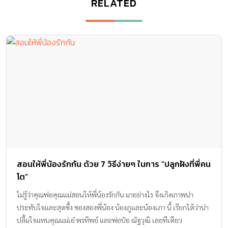
RELATED
สอนให้พี่น้องรักกัน ด้วย 7 วิธีง่ายๆ ในการ “ปลูกฝังที่พี่คน
โต”
ไม่รู้ว่าคุณพ่อคุณแม่สอนให้พี่น้องรักกัน มาอย่างไร จึงเกิดภาพน่า
ประทับใจและสุดซึ้ง ของสองพี่น้อง น้องภูและน้องเภา นี้ เรียกได้ว่าน่า
ปลื้มใจแทนคุณแม่เอ๋ พรทิพย์ และพ่อป๋อ ณัฐวุฒิ เลยทีเดียว