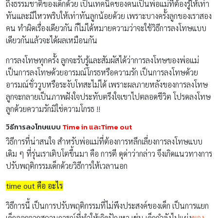
ถึงธรรมชาติของเด็กด้วย เป็นเทคนิคของคนเป็นพ่อแม่ที่ต้องรู้ให้เท่า
ทันและมีไหวพริบให้เท่าทันลูกน้อยด้วย เพราะบางครั้งลูกของเราสอง
คน ทำผิดเรื่องเดียวกัน ก็ไม่ได้หมายความว่าจะใช้วิธีการลงโทษแบบ
เดียวกันแล้วจะได้ผลเหมือนกัน
การลงโทษทุกครั้ง ลูกจะรับรู้และสัมผัสได้ว่าการลงโทษของพ่อแม่
เป็นการลงโทษด้วยอารมณ์โกรธหรือความรัก เป็นการลงโทษด้วย
อารมณ์ชั่ววูบหรือระงับโทสะไม่ได้ เพราะผลภายหลังของการลงโทษ
ลูกจะกลายเป็นภาพฝังใจประทับตรึงใจเขาไปตลอดชีวิต โปรดลงโทษ
ลูกด้วยความรักมิใช่ความโกรธ !!
วิธีการลงโทษแบบ
Time in และTime out
วิธีการที่น่าสนใจ สำหรับพ่อแม่ที่ต้องการหลีกเลี่ยงการลงโทษแบบ
เดิม ๆ ที่รุ่นเราเติบโตขึ้นมา คือ การตี ดุด่าว่ากล่าว จึงเกิดแนวทางการ
ปรับพฤติกรรมเด็กด้วยวิธีการให้เวลานอก
time out คือ อะไร
วิธีการนี้ เป็นการปรับพฤติกรรมที่ไม่พึงประสงค์ของเด็ก เป็นการแยก
เด็กออกจากสถานการณ์ที่ทำให้เกิดปัญหา เช่น เด็กกำลังไปแย่ง
ของ