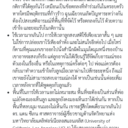
กติกาที่ได้คุยกันไว้ เหมือนเป็นข้อตกลงที่ทำร่วมกันในครอบครัว
หากใครมีพฤติกรรมที่ก้าวร้าว ฉุนเฉียวจนเกิดปัญหาระหว่างกัน
ต้องไปสงบสติอารมณ์ที่พื้นที่ที่จัดไว้ หรือตกลงกันไว้ ด้วยความ
เข้าใจ และยอมรับในกติกานั้น
ใช้เวลามากเกินไป การให้เวลาลูกสงบสติใช้เพียงเวลาสั้น ๆ และ
ไม่ใช่การปล่อยเขาไว้เพียงลำพัง และไม่สนใจอีกต่อไป เมื่อไหร่
ก็ตามที่คุณแยกเขาออกไปนั่งสำนึกผิดในมุมใดมุมหนึ่งของบ้าน
เขาอาจจะสงบก็จริง แต่ลูกอาจไม่ได้เรียนรู้วิธีจัดเก็บอารมณ์ของ
ตัวเองในเรื่องอื่น หรือในเหตุการณ์ครั้งต่อๆ ไป พ่อแม่ควรต้อง
กลับมาทำความเข้าใจกับลูกเมื่อเวลาผ่านไปสักระยะหนึ่ง ถึงแม้
เขาจะยังไม่สามารถสงบอารมณ์ลงได้ หากเป็นเช่นนั้นค่อยเพิ่ม
เวลาหลังจากที่ได้พูดคุยกับลูกแล้ว
พื้นที่ในการให้เวลานอกไม่เหมาะสม พื้นที่จะต้องเป็นส่วนที่พ่อ
แม่ยังคงมองเห็นลูก และลูกยังคงมองเห็นเราได้เช่นกัน หากเป็น
พื้นที่หลบมุม จนมองไม่เห็นกัน เขาจะรู้สึกโดดเดี่ยวมากเกินไป
ดร. แดน ซีเกน ศาสตราจารย์ผู้เชี่ยวชาญด้านจิตวิทยาแห่ง
มหาวิทยาลัยแคลิฟอร์เนียลอสแอนเจลิส (University of
California, Los Angeles: UCLA) ได้แสดงความเห็นว่า ความ