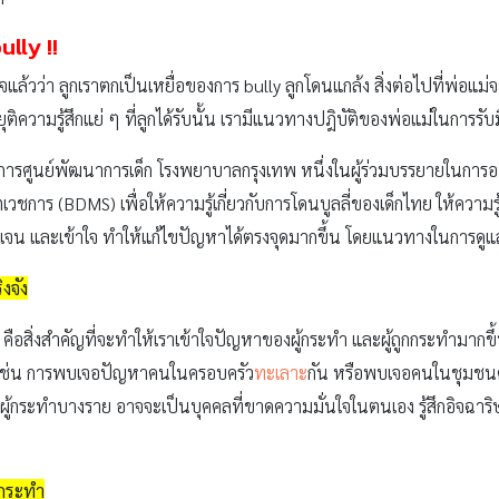
ully !!
้วว่า ลูกเราตกเป็นเหยื่อของการ bully ลูกโดนแกล้ง สิ่งต่อไปที่พ่อแม่จะ
รยุติความรู้สึกแย่ ๆ ที่ลูกได้รับนั้น เรามีแนวทางปฎิบัติของพ่อแม่ในการรับมื
การศูนย์พัฒนาการเด็ก โรงพยาบาลกรุงเทพ หนึ่งในผู้ร่วมบรรยายในการอบ
ุสิตเวชการ (BDMS) เพื่อให้ความรู้เกี่ยวกับการโดนบูลลี่ของเด็กไทย ให้ความ
ดเจน และเข้าใจ ทำให้แก้ไขปัญหาได้ตรงจุดมากขึ้น โดยแนวทางในการดูแลเด
งจัง
ือสิ่งสำคัญที่จะทำให้เราเข้าใจปัญหาของผู้กระทำ และผู้ถูกกระทำมากขึ้น 
น เช่น การพบเจอปัญหาคนในครอบครัว
ทะเลาะ
กัน หรือพบเจอคนในชุมชน
กนี้ผู้กระทำบางราย อาจจะเป็นบุคคลที่ขาดความมั่นใจในตนเอง รู้สึกอิจฉาร
้กระทำ