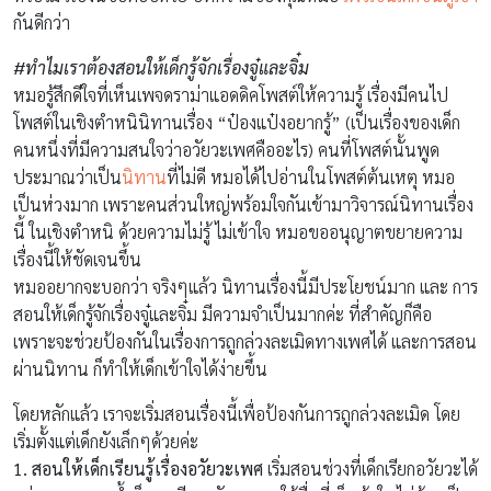
กันดีกว่า
#ทำไมเราต้องสอนให้เด็กรู้จักเรื่องจู๋และจิ๋ม
หมอรู้สึกดีใจที่เห็นเพจดราม่าแอดดิคโพสต์ให้ความรู้ เรื่องมีคนไป
โพสต์ในเชิงตำหนินิทานเรื่อง “ป๋องแป๋งอยากรู้” (เป็นเรื่องของเด็ก
คนหนึ่งที่มีความสนใจว่าอวัยวะเพศคืออะไร) คนที่โพสต์นั้นพูด
ประมาณว่าเป็น
นิทาน
ที่ไม่ดี หมอได้ไปอ่านในโพสต์ต้นเหตุ หมอ
เป็นห่วงมาก เพราะคนส่วนใหญ่พร้อมใจกันเข้ามาวิจารณ์นิทานเรื่อง
นี้ ในเชิงตำหนิ ด้วยความไม่รู้ ไม่เข้าใจ หมอขออนุญาตขยายความ
เรื่องนี้ให้ชัดเจนขึ้น
หมออยากจะบอกว่า จริงๆแล้ว นิทานเรื่องนี้มีประโยชน์มาก และ การ
สอนให้เด็กรู้จักเรื่องจู๋และจิ๋ม มีความจำเป็นมากค่ะ ที่สำคัญก็คือ
เพราะจะช่วยป้องกันในเรื่องการถูกล่วงละเมิดทางเพศได้ และการสอน
ผ่านนิทาน ก็ทำให้เด็กเข้าใจได้ง่ายขึ้น
โดยหลักแล้ว เราจะเริ่มสอนเรื่องนี้เพื่อป้องกันการถูกล่วงละเมิด โดย
เริ่มตั้งแต่เด็กยังเล็กๆด้วยค่ะ
1. สอนให้เด็กเรียนรู้เรื่องอวัยวะเพศ
เริ่มสอนช่วงที่เด็กเรียกอวัยวะได้