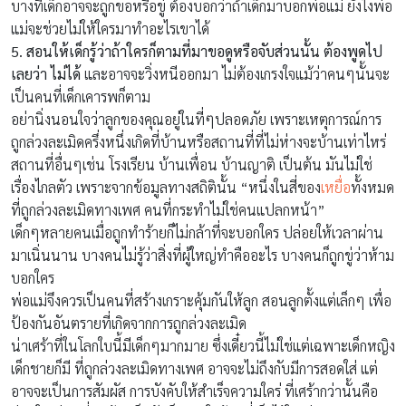
บางทีเด็กอาจจะถูกขอหรือขู่ ต้องบอกว่าถ้าเด็กมาบอกพ่อแม่ ยังไงพ่อ
แม่จะช่วยไม่ให้ใครมาทำอะไรเขาได้
5. สอนให้เด็กรู้ว่าถ้าใครก็ตามที่มาขอดูหรือจับส่วนนั้น ต้องพูดไป
เลยว่า ไม่ได้
และอาจจะวิ่งหนีออกมา ไม่ต้องเกรงใจแม้ว่าคนๆนั้นจะ
เป็นคนที่เด็กเคารพก็ตาม
อย่านิ่งนอนใจว่าลูกของคุณอยู่ในที่ๆปลอดภัย เพราะเหตุการณ์การ
ถูกล่วงละเมิดครึ่งหนึ่งเกิดที่บ้านหรือสถานที่ที่ไม่ห่างจะบ้านเท่าไหร่
สถานที่อื่นๆเช่น โรงเรียน บ้านเพื่อน บ้านญาติ เป็นต้น มันไม่ใช่
เรื่องไกลตัว เพราะจากข้อมูลทางสถิตินั้น “หนึ่งในสี่ของ
เหยื่อ
ทั้งหมด
ที่ถูกล่วงละเมิดทางเพศ คนที่กระทำไม่ใช่คนแปลกหน้า”
เด็กๆหลายคนเมื่อถูกทำร้ายก็ไม่กล้าที่จะบอกใคร ปล่อยให้เวลาผ่าน
มาเนิ่นนาน บางคนไม่รู้ว่าสิ่งที่ผู้ใหญ่ทำคืออะไร บางคนก็ถูกขู่ว่าห้าม
บอกใคร
พ่อแม่จึงควรเป็นคนที่สร้างเกราะคุ้มกันให้ลูก สอนลูกตั้งแต่เล็กๆ เพื่อ
ป้องกันอันตรายที่เกิดจากการถูกล่วงละเมิด
น่าเศร้าที่ในโลกใบนี้มีเด็กๆมากมาย ซึ่งเดี๋ยวนี้ไม่ใช่แต่เฉพาะเด็กหญิง
เด็กชายก็มี ที่ถูกล่วงละเมิดทางเพศ อาจจะไม่ถึงกับมีการสอดใส่ แต่
อาจจะเป็นการสัมผัส การบังคับให้สำเร็จความใคร่ ที่เศร้ากว่านั้นคือ