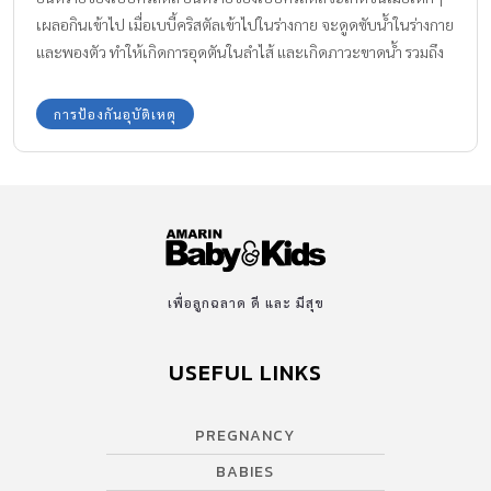
เผลอกินเข้าไป เมื่อเบบี้คริสตัลเข้าไปในร่างกาย จะดูดซับน้ำในร่างกาย
และพองตัว ทำให้เกิดการอุดตันในลำไส้ และเกิดภาวะขาดน้ำ รวมถึง
การติดเชื้อด้วย และเมื่อพองตัวถึงระดับหนึ่ง จะแตกตัวออกมา กลาย
เป็นตัวดูดตัวใหม่ที่ขยายใหญ่ขึ้นเรื่อยๆ และอาจทำให้เด็กเสียชีวิตได้
การป้องกันอุบัติเหตุ
จากการวิจัยในสภาวะจริงโดยกรมวิทยาศาสตร์การแพทย์ตรวจ
วิเคราะห์แล้วพบว่า สามารถพองตัวในร่างกายมนุษย์ได้ถึง 5 เท่า
สำนักงานคณะกรรมการคุ้มครองผู้บริโภค (สคบ.) จึงสั่งห้ามจำหน่าย
ของเล่นตัวดูดน้ำนี้เด็ดขาดมาตั้งแต่ปี 2527 เพราะเป็นอันตรายกับคน
โดยเฉพาะเด็กเล็ก และเป็นสินค้าที่ไม่มีความจำเป็นกับเด็ก ใน
ปัจจุบันการจำหน่ายตัวดูดน้ำถือเป็นการฝ่าฝืนคำสั่งคณะกรรมการ
คุ้มครองผู้บริโภค ต้องระวางโทษจำคุกไม่เกิน 6 เดือน หรือปรับไม่เกิน
เพื่อลูกฉลาด ดี และ มีสุข
50,000 บาท ส่วนผู้ประกอบธุรกิจเพื่อขายหรือนำเข้ามาในประเทศ
ต้องระวางโทษจำคุกไม่เกิน 5 ปี หรือปรับไม่เกิน 500,000 บาท
USEFUL LINKS
Amarin Baby and Kids ฝากเตือนคุณพ่อ คุณแม่ ให้ระวังของเล่นที่
เป็นอันตราย เพราะลูกเล็กๆ มักเผลอเก็บของและกลืนเข้าไป ถ้าหาก
PREGNANCY
ช่วยไว้ไม่ทันลูกน้อยอาจได้รับอันตรายถึงชีวิตได้ “อย่าปล่อยให้น้ำตา
นางเงือก ทำให้กลายเป็นน้ำตาของพ่อแม่” เครดิต: www.hunsa.com,
BABIES
arjong.blogspot.com, NewsConnect Channel […]