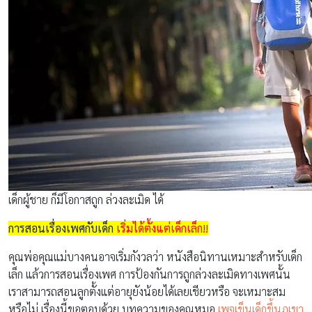
เด็กผู้ชาย ก็มีโอกาสถูก ล่วงละเมิด ได้
การสอนเรื่องเพศกับเด็ก
เริ่มได้ตั้งแต่เด็กเล็ก!!
คุณพ่อคุณแม่บางคนอาจเริ่มกังวลว่า หนังสือนิทานเหมาะสำหรับเด็ก
เล็ก แล้วการสอนเรื่องเพศ การป้องกันการถูกล่วงละเมิดทางเพศนั้น
เราสามารถสอนลูกตั้งแต่อายุยังน้อยได้เลยเชียวหรือ จะเหมาะสม
หรือไม่ เรื่องนี้ขอตอบด้วย บทความของคุณหมอ
เพจเข็นเด็กขึ้นภูเขา