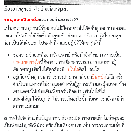
เยียวยาใจลูกอย่างไร เมื่อเกิดเหตุแล้ว
หากลูกตกเป็นเหยื่อ
แล้วควรทำอย่างไร??
แน่นอนว่าเหตุการณ์ร้ายย่อมไม่มีใครอยากให้เกิดกับลูกหลานของตน
แต่หากโชคร้ายได้เกิดขึ้นกับลูกแล้ว พ่อแม่ควรเยียวยาจิตใจของลูก
ก่อนเป็นอันดับแรก โปรดคำนึง และปฎิบัติให้เขารู้ ดังนี้
ขอความช่วยเหลือจากจิตแพทย์ หรือนักจิตวิทยา เพราะเป็น
บาดแผลทางใจ
ที่ต้องการการเยียวยาวระยะยาว และจากผู้
เชี่ยวชาญ เพื่อไม่ให้ลูกต้องมี
ปมในใจ
ติดไปจนโต
อยู่เคียงข้างลูก จนกว่าเขาจะสามารถกลับมา
ยืนหยัด
ได้อีกครั้ง
ซึ่งเป็นหนทางที่ไม่ง่ายเลยสำหรับผู้ถูกกระทำ และผู้คนรอบข้าง
เขา แต่ขอให้เข้มแข็งเพื่อรอวันที่จะผ่านพ้นไปให้ได้
แสดงให้ลูกได้รับลูกว่า ไม่ว่าจะเกิดอะไรขึ้นกับเขา เขายังคงมีค่า
ต่อพ่อแม่เสมอ
อย่ารอให้เกิดก่อน กับปัญหาการ ล่วงละเมิด ทางเพศเด็ก ไม่ว่าคุณจะ
เป็นพ่อแม่ ญาติพี่น้อง หรือเป็นเพียงคนพบเห็น การลวมลามเด็ก ที่