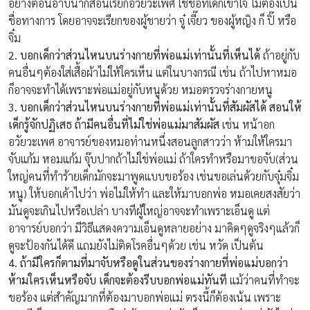
อย่างตอนอาบน้ำก็สอนเรียกอวัยวะเพศ ใช้ชื่อที่เด็กเข้าใจ ไม่ต้องเป็น
ชื่อทางการ โดยอาจจะเรียกของผู้ชายว่า จู๋ เจี๊ยว ของผู้หญิง ก็ ปิ๊ หรือ
จิ๋ม
2. บอกเด็กว่าส่วนไหนบนร่างกายที่พ่อแม่เท่านั้นที่เห็นได้
ถ้าอยู่กับ
คนอื่นๆต้องใส่เสื้อผ้าไม่ให้ใครเห็น แต่ในบางกรณี เช่น ถ้าไปหาหมอ
ก็อาจจะทำได้เพราะพ่อแม่อยู่กับหนูด้วย หมอตรวจร่างกายหนู
3. บอกเด็กว่าส่วนไหนบนร่างกายที่พ่อแม่เท่านั้นที่สัมผัสได้ สอนให้
เด็กรู้จักปฏิเสธ ถ้ามีคนอื่นที่ไม่ใช่พ่อแม่มาสัมผัส
เช่น หน้าอก
อวัยวะเพศ อาจารย์ของหมอท่านหนึ่งสอนลูกสาวว่า ห้ามให้ใครมา
จับแก้ม หอมแก้ม จุ๊บปากถ้าไม่ใช่พ่อแม่ ถ้าใครทำหรือมาขอจับ(ส่วน
ใหญ่คนที่ทำร้ายเด็กมักจะมาพูดแบบขอร้อง เช่นขอเล่นด้วยกับจุ๋มจิ๋ม
หนู) ให้บอกเค้าไปว่า พ่อไม่ให้ทำ และให้มาบอกพ่อ หมอเคยสงสัยว่า
มันดูจะเกินไปหรือเปล่า บางทีผู้ใหญ่อาจจะทำเพราะเอ็นดู แต่
อาจารย์บอกว่า มีวิธีแสดงความเอ็นดูหลายอย่าง มาคิดๆดูจริงๆแล้วก็
ดูจะป้องกันได้ดี แถมยังไม่ติดโรคอื่นๆด้วย เช่น หวัด เป็นต้น
4. ถ้ามีใครก็ตามที่มาจับหรือดูในส่วนของร่างกายที่พ่อแม่บอกว่า
ห้ามใครเห็นหรือจับ เด็กจะต้องรีบบอกพ่อแม่ทันที
แม้ว่าคนที่ทำจะ
ขอร้อง แต่สำคัญมากที่ต้องมาบอกพ่อแม่ ตรงนี้ก็ต้องเน้น เพราะ