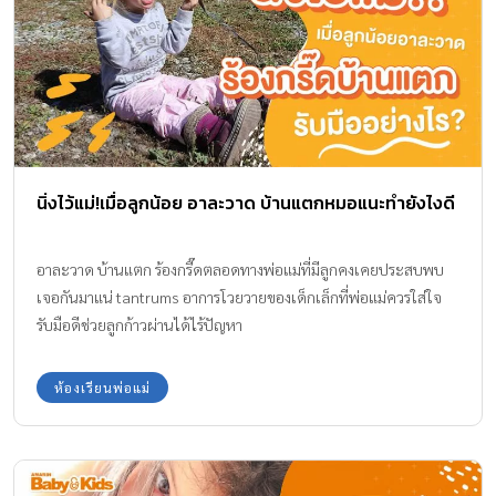
นิ่งไว้แม่!เมื่อลูกน้อย อาละวาด บ้านแตกหมอแนะทำยังไงดี
อาละวาด บ้านแตก ร้องกรี๊ดตลอดทางพ่อแม่ที่มีลูกคงเคยประสบพบ
เจอกันมาแน่ tantrums อาการโวยวายของเด็กเล็กที่พ่อแม่ควรใส่ใจ
รับมือดีช่วยลูกก้าวผ่านได้ไร้ปัญหา
ห้องเรียนพ่อแม่