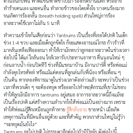
ตัวนอนกับพื้น ฟาดแขนฟาดขาไปมา ร้องกรี๊ดบ้านแตก หรืออาจ
ทำร้ายตนเอง และคนอื่น ทำลายข้าวของโดยตั้งใจ บางคนร้องมาก
จนเกิดการร้องกลั้น (breath holding spell) ส่วนใหญ่การร้อง
อาละวาดใช้เวลาไม่เกิน 5 นาที
ทำความเข้าใจกันเสียก่อนว่า Tantrums เป็นเรื่องที่เจอได้ปกติ ในเด็ก
ช่วง 1-4 ขวบ และเมื่อเด็กถูกขัดใจ ก็จะแสดงอารมณ์โกรธ ก้าวร้าวที่
มากล้นเหลือเฟือออกมา ทำให้เรามักพบว่าลูกจะอาละวาดในช่วงเวลา
ต่อไปนี้ ได้แก่ ใกล้นอน ใกล้เวลารับประทานอาหาร ตื่นนอนใหม่ ๆ
ก่อนอาบน้ำ ก่อนปิดทีวี ช่วงที่มีแขกมาบ้าน มีงานปาร์ตี้ หรือพ่อแม่
กำลังคุยโทรศัพท์ หรือแม้แต่ตอนที่ลูกเล่นกับพี่น้อง หรือเพื่อน ๆ
เป็นต้น หากลองพิจารณาดูในช่วงเวลาดังกล่าวแล้ว จะพบว่าเป็นช่วง
เวลาที่พวกเด็ก ๆ จะต้องหยุด หรือออกไปทำพฤติกรรมที่เขาไม่ชอบ
ทำให้ลูกมักมีอาการ tantrums อยู่เสมอ อาการอาละวาดนี้ถึงแม้จะ
เป็นเรื่องปกติ แต่สร้างความลำบากใจให้พ่อแม่เป็นอย่างมาก เพราะ
ทำให้พ่อแม่รู้สึกเหมือนถูกท้าทาย
รู้สึกอับอาย
ขายหน้า เมื่อเกิด
เหตุการณ์ในที่มีคนอื่นอยู่ด้วย และที่สำคัญ พวกเราส่วนใหญ่ไม่รู้ว่า
“จะหยุดมันยังไง”
Tantrums จะไม่ปกติ ไม่ธรรมดาอีกต่อไปถ้ามีปัจจัย ดังต่อไปนี้