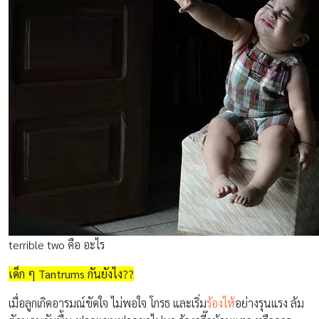
terrible two คือ อะไร
เด็ก ๆ Tantrums กันยังไง??
เมื่อลูกเกิดอารมณ์ขัดใจ ไม่พอใจ โกรธ และเริ่ม
ร้องไห้
อย่างรุนแรง ล้ม