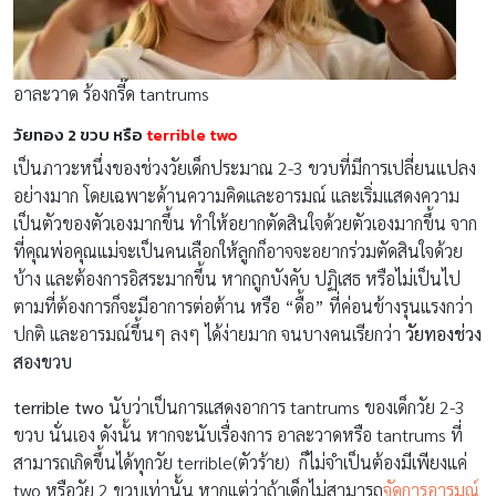
อาละวาด ร้องกรี๊ด tantrums
วัยทอง 2 ขวบ หรือ
terrible two
เป็นภาวะหนึ่งของช่วงวัยเด็กประมาณ 2-3 ขวบที่มีการเปลี่ยนแปลง
อย่างมาก โดยเฉพาะด้านความคิดและอารมณ์ และเริ่มแสดงความ
เป็นตัวของตัวเองมากขึ้น ทำให้อยากตัดสินใจด้วยตัวเองมากขึ้น จาก
ที่คุณพ่อคุณแม่จะเป็นคนเลือกให้ลูกก็อาจจะอยากร่วมตัดสินใจด้วย
บ้าง และต้องการอิสระมากขึ้น หากถูกบังคับ ปฏิเสธ หรือไม่เป็นไป
ตามที่ต้องการก็จะมีอาการต่อต้าน หรือ “ดื้อ” ที่ค่อนข้างรุนแรงกว่า
ปกติ และอารมณ์ขึ้นๆ ลงๆ ได้ง่ายมาก จนบางคนเรียกว่า
วัยทองช่วง
สองขวบ
terrible two
นับว่าเป็นการแสดงอาการ tantrums ของเด็กวัย 2-3
ขวบ นั่นเอง ดังนั้น หากจะนับเรื่องการ อาละวาดหรือ tantrums ที่
สามารถเกิดขึ้นได้ทุกวัย terrible(ตัวร้าย) ก็ไม่จำเป็นต้องมีเพียงแค่
two หรือวัย 2 ขวบเท่านั้น หากแต่ว่าถ้าเด็กไม่สามารถ
จัดการอารมณ์