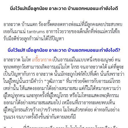
นิ่งไว้แม่!เมื่อลูกน้อย อาละวาด บ้านแตกหมอแนะทำยังไงดี
อาละวาด บ้านแตก ร้องกรี๊ดตลอดทางพ่อแม่ที่มีลูกคงเคยประสบพบ
เจอกันมาแน่ tantrums อาการโวยวายของเด็กเล็กที่พ่อแม่ควรใส่ใจ
รับมือดีช่วยลูกก้าวผ่านได้ไร้ปัญหา
นิ่งไว้แม่!! เมื่อลูกน้อย อาละวาด บ้านแตกหมอแนะทำยังไงดี?
อาละวาด โมโห
เกรี้ยวกราด
เป็นอารมณ์ในแบบหนึ่งของมนุษย์ คน
ทุกเพศทุกวัยสามารถเกิดอารมณ์โมโห โกรธ จนอาละวาดได้ แต่ที่ดูจะ
เป็นปัญหากับการ อาละวาด นั้นมักจะถูกโฟกัสไปที่เด็ก นั่นก็เพราะว่า
ในผู้ใหญ่นั้นเรามีคำว่า “วุฒิภาวะ” ที่มาช่วยจัดการกับอารมณ์โกรธ
เหล่านั้น ให้แสดงออกมาได้อย่างเหมาะสม แต่ก็ไม่ได้หมายความว่า
ผู้ใหญ่ทุกคน และทุกครั้งที่ผู้ใหญ่โกรธ หรือโมโหจะแสดงพฤติกรรม
ออกมาได้อย่างเหมาะสมเสมอไป เหมือนที่เราอาจจะเคยพบเห็น
ผู้ใหญ่โกรธแล้วขว้างปาขว้างของ โมโหแล้วชกต่อย ด่าทอกันอย่าง
รุนแรง จนบางครั้งถึงขั้นฆ่ากันตายเลยก็มี