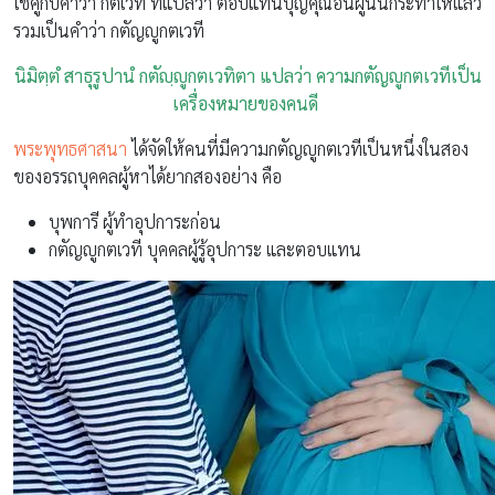
ใช้คู่กับคำว่า กตเวที ที่แปลว่า ตอบแทนบุญคุณอันผู้นั้นกระทำให้แล้ว
รวมเป็นคำว่า กตัญญูกตเวที
นิมิตฺตํ สาธุรูปานํ กตัญฺญูกตเวทิตา แปลว่า ความกตัญญูกตเวทีเป็น
เครื่องหมายของคนดี
พระพุทธศาสนา
ได้จัดให้คนที่มีความกตัญญูกตเวทีเป็นหนึ่งในสอง
ของอรรถบุคคลผู้หาได้ยากสองอย่าง คือ
บุพการี ผู้ทำอุปการะก่อน
กตัญญูกตเวที บุคคลผู้รู้อุปการะ และตอบแทน