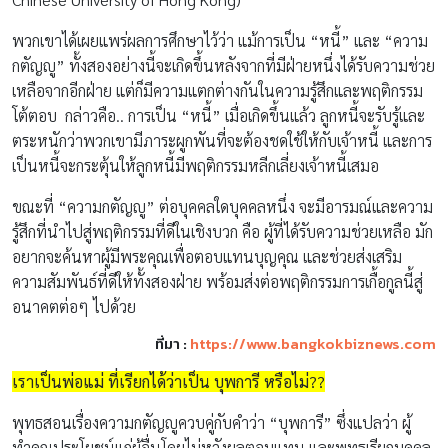
พวกเขาได้เผยแพร่ผลการศึกษาไว้ว่า แม้การเป็น “หนี้” และ “ความ
กตัญญู” ทั้งสองอย่างนี้จะเกิดขึ้นหลังจากที่มีฝ่ายหนึ่งได้รับความช่วย
เหลือจากอีกฝ่าย แต่ก็มีความแตกต่างกันในความรู้สึกและพฤติกรรม
โต้ตอบ กล่าวคือ.. การเป็น “หนี้” เมื่อเกิดขึ้นแล้ว ลูกหนี้จะรับรู้และ
ตระหนักว่าพวกเขามีภาระผูกพันที่จะต้องชดใช้ให้กับเจ้าหนี้ และการ
เป็นหนี้จะกระตุ้นให้ลูกหนี้มีพฤติกรรมหลีกเลี่ยงเจ้าหนี้เสมอ
ขณะที่ “ความกตัญญู” ต่อบุคคลใดบุคคลหนึ่ง จะมีอารมณ์และความ
รู้สึกที่นำไปสู่พฤติกรรมที่ดีในเชิงบวก คือ ผู้ที่ได้รับความช่วยเหลือ มัก
อยากจะค้นหาผู้มีพระคุณเพื่อตอบแทนบุญคุณ และช่วยส่งเสริม
ความสัมพันธ์ที่ดีให้ทั้งสองฝ่าย พร้อมส่งต่อพฤติกรรมการเกื้อกูลนี้สู่
อนาคตต่อๆ ไปด้วย
ที่มา :
https://www.bangkokbiznews.com
เราเป็นพ่อแม่ ที่เรียกได้ว่าเป็น บุพการี หรือไม่??
พุทธสอนเรื่องความกตัญญูควบคู่กับคำว่า “บุพการี” ซึ่งแปลว่า ผู้
ทำคุณประโยชน์แก่ผู้อื่นโดยไม่หวังผลตอบแทน และพุทธเรียกบุคคล