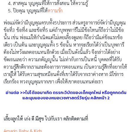
สาสคุณ บุญคุณที่ให้การสั่งสอน ให้ความรู้
ปิยคุณ บุญคุณที่ให้
ความรัก
พ่อแม่จัดว่ามีบุญคุณครบทั้ง5ประการ ส่วนครูอาจารย์จัดว่ามีบุญคุณ
ข้อที่3 ข้อที่4 และข้อที่5 แต่ถ้าบุพพการีไม่มีข้อไหนก็ถือว่าไม่มีข้อ
นั้น เช่น พ่อแม่ให้กำเนิดแต่ไม่เคยเลี้ยงดูเลย ก็ถือว่ามีแค่ข้อแรกข้อ
เดียว เป็นต้น และบุญคุณทั้ง 5 ข้อนั้น หากจะเรียกได้ว่าเป็นบุพการี
ต้องไม่หวังผลตอบแทนอีกด้วย เมื่อเป็นดังนี้แล้ว จึงกล่าวได้อย่าง
ชัดเจนเลยว่า ความกตัญญูนั้น ไม่เท่ากับการเป็นหนี้ บุคคลที่ได้รับ
ความรู้สึกดีจากเราและต้องการการตอบแทน เป็นความรู้สึกที่อยากให้
เราผู้ให้ ได้รับความสุขเหมือนดั่งที่เขาได้รับจากเราต่างหาก มิใช่การ
เรียกร้อง ทวงบุญคุณจากเขา เพื่อให้เขาตอบแทนต่อเรา
อ่านต่อ >>ไม่ได้ขอมาเกิด ตรรกะวิบัตของเด็กยุคใหม่ หรือถูกกดดัน
และมุมมองของหมอเวชศาสตร์วัยรุ่น คลิกหน้า 2
เลี้ยงลูกให้ เก่ง ดี มีสุข ไปกับเรา คลิกติดตามที่
Amarin Baby & Kids