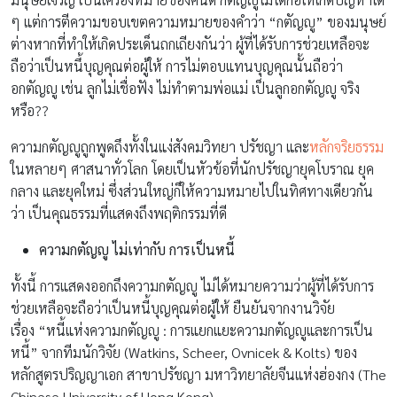
ๆ แต่การตีความขอบเขตความหมายของคำว่า “กตัญญู” ของมนุษย์
ต่างหากที่ทำให้เกิดประเด็นถกเถียงกันว่า ผู้ที่ได้รับการช่วยเหลือจะ
ถือว่าเป็นหนึ้บุญคุณต่อผู้ให้ การไม่ตอบแทนบุญคุณนั้นถือว่า
อกตัญญู เช่น ลูกไม่เชื่อฟัง ไม่ทำตามพ่อแม่ เป็นลูกอกตัญญู จริง
หรือ??
ความกตัญญูถูกพูดถึงทั้งในแง่สังคมวิทยา ปรัชญา และ
หลักจริยธรรม
ในหลายๆ ศาสนาทั่วโลก โดยเป็นหัวข้อที่นักปรัชญายุคโบราณ ยุค
กลาง และยุคใหม่ ซึ่งส่วนใหญ่ก็ให้ความหมายไปในทิศทางเดียวกัน
ว่า เป็นคุณธรรมที่แสดงถึงพฤติกรรมที่ดี
ความกตัญญู ไม่เท่ากับ การเป็นหนี้
ทั้งนี้ การแสดงออกถึงความกตัญญู ไม่ได้หมายความว่าผู้ที่ได้รับการ
ช่วยเหลือจะถือว่าเป็นหนี้บุญคุณต่อผู้ให้ ยืนยันจากงานวิจัย
เรื่อง “หนี้แห่งความกตัญญู : การแยกแยะความกตัญญูและการเป็น
หนี้” จากทีมนักวิจัย (Watkins, Scheer, Ovnicek & Kolts) ของ
หลักสูตรปริญญาเอก สาขาปรัชญา มหาวิทยาลัยจีนแห่งฮ่องกง (The
Chinese University of Hong Kong)