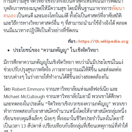
การมีความสุข จิตวิทยาเชิงบวกจึงเป็นศาสตร์ใหม่ที่เน้นการพัฒนา
บุคลิกภาพของมนุษย์ให้มีความสุข โดยมีพื้นฐานมาจากการ
พัฒนา
ตนเอง
เป็นคนดี และมองโลกในแง่ดี ทั้งยังเป็นศาสตร์ที่อาศัยสถิติ
และวิธีการทางวิทยาศาสตร์อื่น ๆ ที่สามารถนำมาใช้อ้างอิงได้ ตลอด
จนมีแนวทางปฏิบัติเป็นตัวอย่างที่ชัดเจน
ที่มา :
https://th.wikipedia.org
ประโยชน์ของ “ความกตัญญู” ในเชิงจิตวิทยา
มีการศึกษาความกตัญญูในเชิงจิตวิทยา พบว่ามันมีประโยชน์ในแง่
ช่วยปรับปรุงสุขภาพจิตใจ ภาวะทางอารมณ์ให้ดีขึ้น และส่งผลต่อ
ระบบต่างๆ ในร่างกายให้ทำงานได้ดีขึ้นอย่างสอดคล้องกัน
โดย Robert Emmons จากมหาวิทยาลัยแห่งแคลิฟอร์เนีย และ
Michael McCullough จากมหาวิทยาลัยไมอามี พวกเขาได้ศึกษา
และทดลองในประเด็น “จิตวิทยาเชิงบวกของความกตัญญู” พวกเขา
ทำการทดสอบกับอาสาสมัครจำนวนหนึ่งโดยให้อาสาสมัครกลุ่มหนึ่ง
เขียนขอบคุณสิ่งเล็กๆ น้อยๆ ที่เจอมาในชีวิตประจำวันลงในไดอารี
เป็นเวลา 13 สัปดาห์ เปรียบเทียบกับอีกกลุ่มที่เขียนเหตุการณ์ที่ทำให้