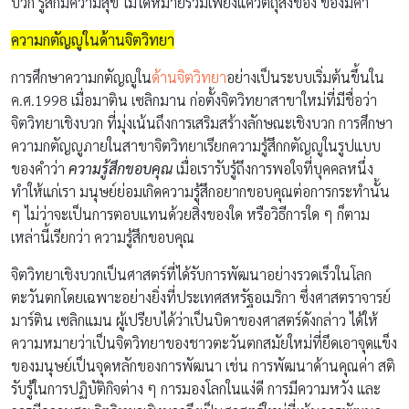
บวก รู้สึกมีความสุข ไม่ได้หมายรวมเพียงแค่วัตถุสิ่งของ ของมีค่า
ความกตัญญูในด้านจิตวิทยา
การศึกษาความกตัญญูใน
ด้านจิตวิทยา
อย่างเป็นระบบเริ่มต้นขึ้นใน
ค.ศ.1998 เมื่อมาติน เซลิกมาน ก่อตั้งจิตวิทยาสาขาใหม่ที่มีชื่อว่า
จิตวิทยาเชิงบวก ที่มุ่งเน้นถึงการเสริมสร้างลักษณะเชิงบวก การศึกษา
ความกตัญญูภายในสาขาจิตวิทยาเรียกความรู้สึกกตัญญูในรูปแบบ
ของคำว่า
ความรู้สึกขอบคุณ
เมื่อเรารับรู้ถึงการพอใจที่บุคคลหนึ่ง
ทำให้แก่เรา มนุษย์ย่อมเกิดความรู้สึกอยากขอบคุณต่อการกระทำนั้น
ๆ ไม่ว่าจะเป็นการตอบแทนด้วยสิ่งของใด หรือวิธีการใด ๆ ก็ตาม
เหล่านี้เรียกว่า ความรู้สึกขอบคุณ
จิตวิทยาเชิงบวกเป็นศาสตร์ที่ได้รับการพัฒนาอย่างรวดเร็วในโลก
ตะวันตกโดยเฉพาะอย่างยิ่งที่ประเทศสหรัฐอเมริกา ซึ่งศาสตราจารย์
มาร์ติน เซลิกแมน ผู้เปรียบได้ว่าเป็นบิดาของศาสตร์ดังกล่าว ได้ให้
ความหมายว่าเป็นจิตวิทยาของชาวตะวันตกสมัยใหม่ที่ยึดเอาจุดแข็ง
ของมนุษย์เป็นจุดหลักของการพัฒนา เช่น การพัฒนาด้านคุณค่า สติ
รับรู้ในการปฏิบัติกิจต่าง ๆ การมองโลกในแง่ดี การมีความหวัง และ