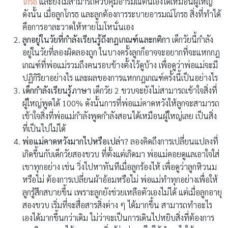
โกรธ
และยังไม่สามารถควบคุมอารมณ์ตนเองได้เหมือนผู้ใหญ่
ดังนั้น เมื่อลูกโกรธ และลูกต้องการระบายอารมณ์โกรธ สิ่งที่ทำได้
คือการอาละวาดให้หายโมโหนั่นเอง
ลูกอยู่ในวัยที่กำลังเรียนรู้ถึงกฎเกณฑ์และกติกา
เด็กวัยนี้กำลัง
อยู่ในวัยที่ลองผิดลองถูก ในบางครั้งลูกก็อาจจะอยากที่จะแหกกฎ
เกณฑ์ที่พ่อแม่รวมถึงคนรอบข้างตั้งไว้ดูบ้าง เพื่อดูว่าพ่อแม่จะมี
ปฏิกิริยาอย่างไร และผลของการแหกกฎเกณฑ์ครั้งนี้เป็นอย่างไร
เด็กกำลังเรียนรู้ภาษา
เด็กวัย 2 ขวบจะยังไม่สามารถเข้าใจสิ่งที่
ผู้ใหญ่พูดได้ 100% ดังนั้นการที่พ่อแม่คาดหวังให้ลูกจะสามารถ
เข้าใจสิ่งที่พ่อแม่กำลังพูดกำลังสอนได้เหมือนผู้ใหญ่เลย เป็นสิ่ง
ที่เป็นไปไม่ได้
พ่อแม่คาดหวังมากไปหรือเปล่า?
ลอง​คิด​ถึง​การ​เปลี่ยน​แปลง​ที่​
เกิด​ขึ้น​กับ​เด็ก​วัย​สอง​ขวบ ที่ตั้ง​แต่​เกิด​มา พ่อ​แม่​คอย​ดู​แล​เอา​ใจ​ใส่​
เขา​ทุก​อย่าง ​เช่น วิ่งไปหาทันทีเมื่อลูกร้องไห้ เพื่อดูว่าลูกหิวนม
หรือไม่ ต้องการเปลี่ยนผ้าอ้อมหรือไม่ พ่อ​แม่​ทำ​ทุก​อย่าง​เพื่อ​ให้​
ลูก​รู้สึก​สบาย​ขึ้น ​เพราะ​ลูก​​ยัง​ช่วยเหลือ​ตัว​เอง​ไม่​ได้ แต่เมื่อลูกอายุ
สอง​ขวบ เริ่มที่จะสื่อสารสิ่งต่าง ๆ ได้มากขึ้น สามารถทำอะไร
เองได้มากขึ้นกว่าเดิม ไม่ว่าจะเป็นการเดินไปหยิบสิ่งที่ต้องการ