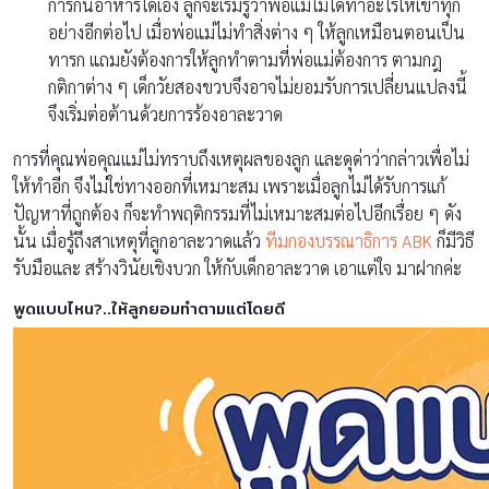
การกินอาหารได้เอง ลูกจะ​เริ่ม​รู้​ว่า​พ่อ​แม่​ไม่​ได้​ทำ​อะไร​ให้​เขา​ทุก​
อย่าง​อีก​ต่อ​ไป เมื่อพ่อแม่ไม่ทำสิ่งต่าง ๆ ​ให้​ลูกเหมือนตอนเป็น
ทารก แถมยังต้องการให้ลูกทำ​ตาม​ที่​พ่อ​แม่ต้องการ ตามกฎ
กติกาต่าง ๆ ​เด็ก​วัย​สอง​ขวบ​จึงอาจ​ไม่​ยอม​รับ​การ​เปลี่ยน​แปลงนี้
จึง​เริ่ม​ต่อต้าน​ด้วย​การ​ร้อง​อาละวาด
การที่คุณพ่อคุณแม่ไม่ทราบถึงเหตุผลของลูก และดุด่าว่ากล่าวเพื่อไม่
ให้ทำอีก จึงไม่ใช่ทางออกที่เหมาะสม เพราะเมื่อลูกไม่ได้รับการแก้
ปัญหาที่ถูกต้อง ก็จะทำพฤติกรรมที่ไม่เหมาะสมต่อไปอีกเรื่อย ๆ ดัง
นั้น เมื่อรู้ถึงสาเหตุที่ลูกอาละวาดแล้ว
ทีมกองบรรณาธิการ ABK
ก็มีวิธี
รับมือและ สร้างวินัยเชิงบวก ให้กับเด็กอาละวาด เอาแต่ใจ มาฝากค่ะ
พูดแบบไหน
?..
ให้ลูกยอมทำตามแต่โดยดี