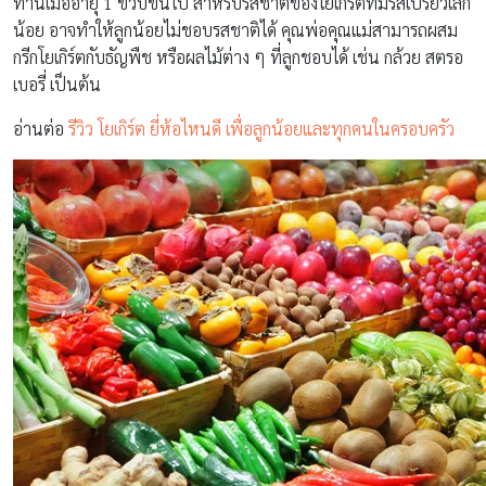
ทานเมื่ออายุ 1 ขวบขึ้นไป สำหรับรสชาติของโยเกิร์ตที่มีรสเปรี้ยวเล็ก
น้อย อาจทำให้ลูกน้อยไม่ชอบรสชาติได้ คุณพ่อคุณแม่สามารถผสม
กรีกโยเกิร์ตกับธัญพืช หรือผลไม้ต่าง ๆ ที่ลูกชอบได้ เช่น กล้วย สตรอ
เบอรี่ เป็นต้น
อ่านต่อ
รีวิว โยเกิร์ต ยี่ห้อไหนดี เพื่อลูกน้อยและทุกคนในครอบครัว