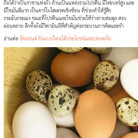
ถือได้ว่าเป็นราชาแห่งถั่ว ล้วนเป็นแหล่งรวมโปรตีน มีไฟเบอร์สูง และ
มีไขมันดีมาก เป็นคาร์โบไฮเดรตเชิงซ้อน ที่ช่วยทำให้รู้สึก
กระฉับกระเฉง ขณะที่โปรตีนและไขมันช่วยให้ร่างกายสมดุล สงบ
ผ่อนคลาย อีกทั้งยังมีวิตามินอีที่สำคัญต่อกระบวนการคิดและจำ
อ่านต่อ
อัลมอนด์ กินแบบไหนได้ประโยชน์และปลอดภัย