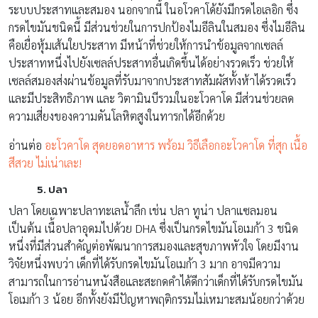
ระบบประสาทและสมอง นอกจากนี้ ในอโวคาโด้ยังมีกรดไอเลอิก ซึ่ง
กรดไขมันชนิดนี้ มีส่วนช่วยในการปกป้องไมอีลินในสมอง ซึ่งไมอีลิน
คือเยื่อหุ้มเส้นใยประสาท มีหน้าที่ช่วยให้การนำข้อมูลจากเซลล์
ประสาทหนึ่งไปยังเซลล์ประสาทอื่นเกิดขึ้นได้อย่างรวดเร็ว ช่วยให้
เซลล์สมองส่งผ่านข้อมูลที่รับมาจากประสาทสัมผัสทั้งห้าได้รวดเร็ว
และมีประสิทธิภาพ และ วิตามินบีรวมในอะโวคาโด มีส่วนช่วยลด
ความเสี่ยงของความดันโลหิตสูงในทารกได้อีกด้วย
อ่านต่อ
อะโวคาโด สุดยอดอาหาร พร้อม วิธีเลือกอะโวคาโด ที่สุก เนื้อ
สีสวย ไม่เน่าเละ!
5. ปลา
ปลา โดยเฉพาะปลาทะเลน้ำลึก เช่น ปลา ทูน่า ปลาแซลมอน
เป็นต้น เนื้อปลาอุดมไปด้วย DHA ซึ่งเป็นกรดไขมันโอเมก้า 3 ชนิด
หนึ่งที่มีส่วนสำคัญต่อพัฒนาการสมองและสุขภาพหัวใจ โดยมีงาน
วิจัยหนึ่งพบว่า เด็กที่ได้รับกรดไขมันโอเมก้า 3 มาก อาจมีความ
สามารถในการอ่านหนังสือและสะกดคำได้ดีกว่าเด็กที่ได้รับกรดไขมัน
โอเมก้า 3 น้อย อีกทั้งยังมีปัญหาพฤติกรรมไม่เหมาะสมน้อยกว่าด้วย