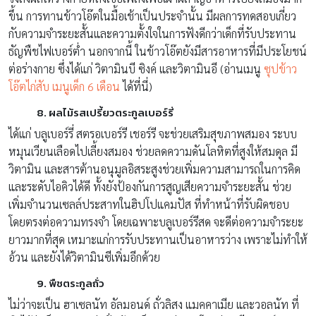
ขึ้น การทานข้าวโอ๊ตในมื้อเช้าเป็นประจำนั้น มีผลการทดสอบเกี่ยว
กับความจำระยะสั้นและความตั้งใจในการฟังดีกว่าเด็กที่รับประทาน
ธัญพืชไฟเบอร์ต่ำ นอกจากนี้ ในข้าวโอ๊ตยังมีสารอาหารที่มีประโยชน์
ต่อร่างกาย ซึ่งได้แก่ วิตามินบี ซิงค์ และวิตามินอี (อ่านเมนู
ซุปข้าว
โอ๊ตไก่สับ เมนูเด็ก 6 เดือน
ได้ที่นี่)
8. ผลไม้รสเปรี้ยวตระกูลเบอร์รี่
ได้แก่ บลูเบอร์รี่ สตรอเบอร์รี เชอร์รี จะช่วยเสริมสุขภาพสมอง ระบบ
หมุนเวียนเลือดไปเลี้ยงสมอง ช่วยลดความดันโลหิตที่สูงให้สมดุล มี
วิตามิน และสารต้านอนุมูลอิสระสูงช่วยเพิ่มความสามารถในการคิด
และระดับไอคิวได้ดี ทั้งยังป้องกันการสูญเสียความจำระยะสั้น ช่วย
เพิ่มจำนวนเซลล์ประสาทในฮิปโปแคมปัส ที่ทำหน้าที่รับผิดชอบ
โดยตรงต่อความทรงจำ โดยเฉพาะบลูเบอร์รีสด จะดีต่อความจำระยะ
ยาวมากที่สุด เหมาะแก่การรับประทานเป็นอาหารว่าง เพราะไม่ทำให้
อ้วน และยังได้วิตามินซีเพิ่มอีกด้วย
9. พืชตระกูลถั่ว
ไม่ว่าจะเป็น ฮาเซลนัท อัลมอนด์ ถั่วลิสง แมคคาเมีย และวอลนัท ที่