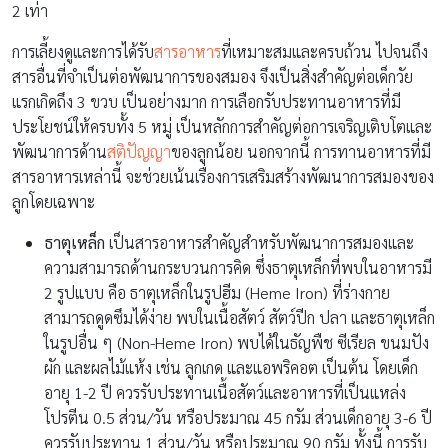
2 เท่า
การเลี้ยงดูและการได้รับ
สารอาหาร
ที่เหมาะสมและครบถ้วน ไปจนถึง
สารอื่นที่จำเป็นต่อพัฒนาการของสมอง จึงเป็นสิ่งสำคัญต่อเด็กวัย
แรกเกิดถึง 3 ขวบ เป็นอย่างมาก การเลือกรับประทานอาหารที่มี
ประโยชน์ให้ครบทั้ง 5 หมู่ เป็นหลักการสำคัญต่อการเจริญเติบโตและ
พัฒนาการด้าน
สติปัญญา
ของลูกน้อย นอกจากนี้ การทานอาหารที่มี
สารอาหารเหล่านี้ จะช่วยเน้นเรื่องการเสริมสร้างพัฒนาการสมองของ
ลูกโดยเฉพาะ
ธาตุเหล็ก
เป็นสารอาหารสำคัญสำหรับพัฒนาการสมองและ
ความสามารถด้านกระบวนการคิด ซึ่งธาตุเหล็กที่พบในอาหารมี
2 รูปแบบ คือ ธาตุเหล็กในรูปฮีม (Heme Iron) ที่ร่างกาย
สามารถดูดซึมได้ง่าย พบในเนื้อสัตว์ สัตว์ปีก ปลา และธาตุเหล็ก
ในรูปอื่น ๆ (Non-Heme Iron) พบได้ในธัญพืช ซีเรียล ขนมปัง
ผัก และผลไม้แห้ง เช่น ลูกเกด และแอพริคอต เป็นต้น โดยเด็ก
อายุ 1-2 ปี ควรรับประทานเนื้อสัตว์และอาหารที่เป็นแหล่ง
โปรตีน 0.5 ส่วน/วัน หรือประมาณ 45 กรัม ส่วนเด็กอายุ 3-6 ปี
ควรรับประทาน 1 ส่วน/วัน หรือประมาณ 90 กรัม ทั้งนี้ การรับ