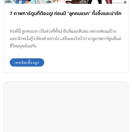
7 ภาพการ์ตูนที่ต้องดู! ก่อนมี “ลูกคนแรก” ทั้งซึ้งและน่ารัก
ช่วงที่มี ลูกคนแรก เป็นช่วงที่ทั้งน่ายินดีและสับสน เพราะพ่อแม่ป้าย
แดง มักจะไม่รู้ว่าต้องทำอย่างไร เตรียมอะไรบ้าง? มาดูภาพการ์ตูนตีแผ่
ชีวิตมนุษย์แม่กัน
เทคนิคเลี้ยงลูก