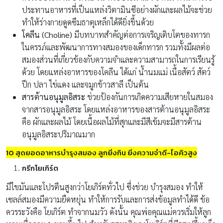
ประทานอาหารที่เป็นแหล่งวิตามินซีอย่างผักและผลไม้จะช่วย
ทำให้ร่างกายดูดซึมธาตุเหล็กได้ดียิ่งขึ้นด้วย
โคลีน (Choline)
มีบทบาทสำคัญต่อการเจริญเติบโตของทารก
ในครรภ์และพัฒนาการทางสมองของเด็กทารก รวมทั้งมีผลต่อ
สมองส่วนที่เกี่ยวข้องกับความจำและความสามารถในการเรียนรู้
ด้วย โดยแหล่งอาหารของโคลีน ได้แก่ น้ำนมแม่ เนื้อสัตว์ สัตว์
ปีก ปลา ไข่แดง และจมูกข้าวสาลี เป็นต้น
สารต้านอนุมูลอิสระ
ช่วยป้องกันการเกิดความเสียหายในสมอง
จากสารอนุมูลอิสระ โดยแหล่งอาหารของสารต้านอนุมูลอิสระ
คือ ผักและผลไม้ โดยเนื้อผลไม้ที่สุกและมีสีเข้มจะมีสารต้าน
อนุมูลอิสระปริมาณมาก
10 สุดยอดอาหารบำรุงสมอง ลูกยิ่งกิน ยิ่งความจำดี-ไอคิวสูง
กรีกโยเกิร์ต
มีไขมันและโปรตีนสูงกว่าโยเกิร์ตทั่วไป ซึ่งช่วย บำรุงสมอง ทำให้
เซลล์สมองมีความยืดหยุ่น ทำให้การรับและการส่งข้อมูลทำได้ดี ข้อ
ควรระวังคือ โยเกิร์ต ทำจากนมวัว ดังนั้น คุณพ่อคุณแม่ควรเริ่มให้ลูก