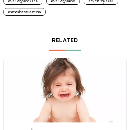
กินอะไรลูกความจำดี
กินอะไรลูกฉลาด
อาหารบำรุงสมอง
อาหารบำรุงสมองทารก
RELATED