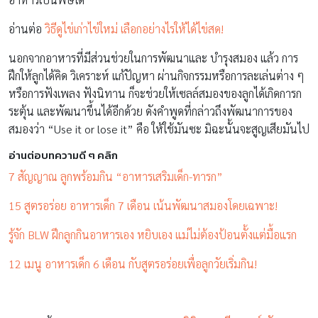
อ่านต่อ
วิธีดูไข่เก่าไข่ใหม่ เลือกอย่างไรให้ได้ไข่สด!
นอกจากอาหารที่มีส่วนช่วยในการพัฒนาและ บำรุงสมอง แล้ว การ
ฝึกให้ลูกได้คิด วิเคราะห์ แก้ปัญหา ผ่านกิจกรรมหรือการละเล่นต่าง ๆ
หรือการฟังเพลง ฟังนิทาน ก็จะช่วยให้เซลล์สมองของลูกได้เกิดการก
ระตุ้น และพัฒนาขึ้นได้อีกด้วย ดังคำพูดที่กล่าวถึงพัฒนาการของ
สมองว่า “Use it or lose it” คือ ให้ใช้มันซะ มิฉะนั้นจะสูญเสียมันไป
อ่านต่อบทความดี ๆ คลิก
7 สัญญาณ ลูกพร้อมกิน “อาหารเสริมเด็ก-ทารก”
15 สูตรอร่อย อาหารเด็ก 7 เดือน เน้นพัฒนาสมองโดยเฉพาะ!
รู้จัก BLW ฝึกลูกกินอาหารเอง หยิบเอง แม่ไม่ต้องป้อนตั้งแต่มื้อแรก
12 เมนู อาหารเด็ก 6 เดือน กับสูตรอร่อยเพื่อลูกวัยเริ่มกิน!