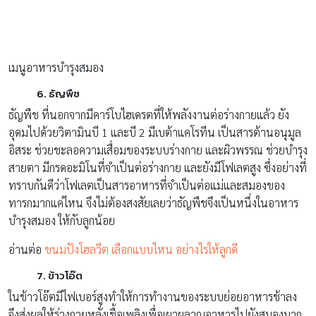
เมนูอาหารบำรุงสมอง
6. ธัญพืช
ธัญพืช ที่นอกจากมีคาร์โบไฮเดรตที่ให้พลังงานต่อร่างกายแล้ว ยัง
อุดมไปด้วยวิตามินบี 1 และบี 2 มีเบต้าแคโรทีน เป็นสารต้านอนุมูล
อิสระ ช่วยชะลอความเสื่อมของระบบร่างกาย และผิวพรรณ ช่วยบำรุง
สายตา มีกรดอะมิโนที่จำเป็นต่อร่างกาย และยังมีโฟเลตสูง ซึ่งอย่างที่
ทราบกันดีว่าโฟเลตเป็นสารอาหารที่จำเป็นต่อแม่และสมองของ
ทารกมากแค่ไหน จึงไม่ต้องสงสัยเลยว่าธัญพืชจึงเป็นหนึ่งในอาหาร
บำรุงสมอง ให้กับลูกน้อย
อ่านต่อ
ขนมปังโฮลวีต เลือกแบบไหน อย่างไรให้ลูกดี
7. ข้าวโอ๊ต
ในข้าวโอ๊ตมีไฟเบอร์สูงทำให้การทำงานของระบบย่อยอาหารช้าลง
จึงส่งผลให้ร่างกายหลั่งเชื้อเพลิงเพื่อเผาผลาญอาหารไปยังสมองมาก