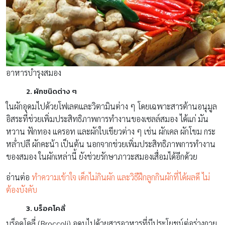
อาหารบำรุงสมอง
2. ผักชนิดต่าง ๆ
ในผักอุดมไปด้วยโฟเลตและวิตามินต่าง ๆ โดยเฉพาะสารต้านอนุมูล
อิสระที่ช่วยเพิ่มประสิทธิภาพการทำงานของเซลล์สมอง ได้แก่ มัน
หวาน ฟักทอง แครอท และผักใบเขียวต่าง ๆ เช่น ผักเคล ผักโขม กระ
หล่ำปลี ผักคะน้า เป็นต้น นอกจากช่วยเพิ่มประสิทธิภาพการทำงาน
ของสมอง ในผักเหล่านี้ ยังช่วยรักษาภาวะสมองเสื่อมได้อีกด้วย
อ่านต่อ
ทำความเข้าใจ เด็กไม่กินผัก และวิธีฝึกลูกกินผักที่ได้ผลดี ไม่
ต้องบังคับ
3. บร็อคโคลี่
บร็อคโคลี่ (Broccoli) อุดมไปด้วยสารอาหารที่มีประโยชน์ต่อร่างกาย