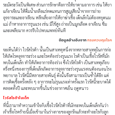
ระมัดระวังเป็นพิเศษ ส่วนการรักษาคือการให้ยาตามอาการ เช่น ให้ยา
แก้อาเจียน ให้ดื่มน้ำเกลือแร่ทดแทนการสูญเสียน้ำจากการถ่าย
อุจจาระและอาเจียน หลีกเลี่ยงการให้ยาฆ่าเชื้อ เด็กเล็กไม่ต้องหยุดนม
แม่ ถ้าหากอาการรุนแรง เช่น มีไข้สูง ถ่ายเป็นมูกเลือด อาเจียน ซึม
และเพลียมาก ควรรีบไปพบแพทย์ทันที
ข้อมูลอ้างอิงจาก
กรมควบคุมโรค
จะเห็นได้ว่า ไวรัสโรต้า นั้นเป็นสาเหตุหนึ่งจากหลายสาเหตุในการก่อ
ให้เกิดโรคอุจจาระร่วง และโรคท้องร่วงรุนแรง โรต้าเป็นเชื้อไวรัสที่มัก
พบในเด็กเล็ก ทำให้เกิดอาการท้องร่วง ซึ่งไวรัสโรต้า เป็นสาเหตุเกือบ
ครึ่งหนึ่งของการที่เด็กเล็กเกิดอาการอุจจาระร่วงรุนแรงจนต้องนอนโรง
พยาบาล ไวรัสนี้มีหลายสายพันธุ์ ดังนั้นจึงสามารถเป็นซ้ำได้อีก แต่
การติดเชื้อครั้งหลัง ๆ อาการจะไม่รุนแรงเท่าครั้งแรก ไวรัสนี้ระบาดได้
ตลอดทั้งปี และพบมากขึ้นในช่วงอากาศเย็น ฤดูหนาว
ไวรัสโรต้าในเด็ก
ที่นี้เรามาทำความเข้าใจกับเชื้อไวรัสโรต้าที่มักจะพบในเด็กเล็กกันว่า
เจ้าเชื้อโรคร้ายนี้เมื่อเข้ามาในร่างกายของลูกรักแล้วจะทำอะไรกับลูก