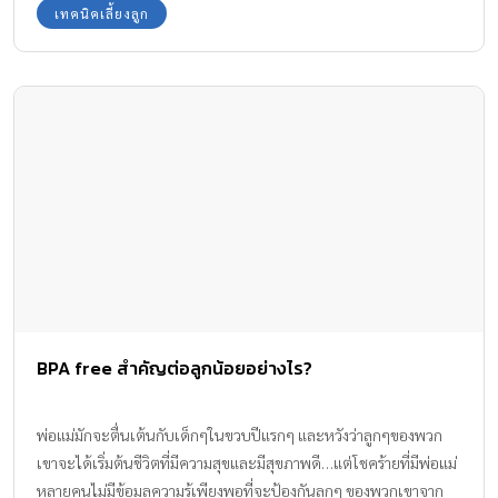
เทคนิคเลี้ยงลูก
BPA free สำคัญต่อลูกน้อยอย่างไร?
พ่อแม่มักจะตื่นเต้นกับเด็กๆในขวบปีแรกๆ และหวังว่าลูกๆของพวก
เขาจะได้เริ่มต้นชีวิตที่มีความสุขและมีสุขภาพดี…แต่โชคร้ายที่มีพ่อแม่
หลายคนไม่มีข้อมูลความรู้เพียงพอที่จะป้องกันลูกๆ ของพวกเขาจาก