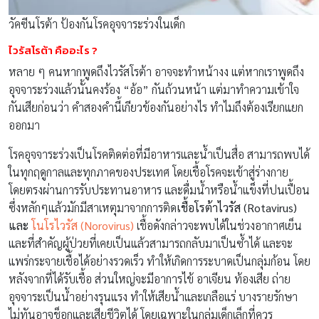
วัคซีนโรต้า ป้องกันโรคอุจจาระร่วงในเด็ก
ไวรัสโรต้า คืออะไร ?
หลาย ๆ คนหากพูดถึงไวรัสโรต้า อาจจะทำหน้างง แต่หากเราพูดถึง
อุจจาระร่วงแล้วนั้นคงร้อง “อ้อ” กันถ้วนหน้า แต่มาทำความเข้าใจ
กันเสียก่อนว่า คำสองคำนี้เกียวข้องกันอย่างไร ทำไมถึงต้องเรียกแยก
ออกมา
โรคอุจจาระร่วงเป็นโรคติดต่อที่มีอาหารและน้ำเป็นสื่อ สามารถพบได้
ในทุกฤดูกาลและทุกภาคของประเทศ โดยเชื้อโรคจะเข้าสู่ร่างกาย
โดยตรงผ่านการรับประทานอาหาร และดื่มน้ำหรือน้ำแข็งที่ปนเปื้อน
ซึ่งหลักๆแล้วมักมีสาเหตุมาจากการติด
เชื้อโรต้าไวรัส (Rotavirus)
และ
โนโรไวรัส (Norovirus)
เชื้อดังกล่าวจะพบได้ในช่วงอากาศเย็น
และที่สำคัญผู้ป่วยที่เคยเป็นแล้วสามารถกลับมาเป็นซ้ำได้ และจะ
แพร่กระจายเชื้อได้อย่างรวดเร็ว ทำให้เกิดการระบาดเป็นกลุ่มก้อน โดย
หลังจากที่ได้รับเชื้อ ส่วนใหญ่จะมีอาการไข้ อาเจียน ท้องเสีย ถ่าย
อุจจาระเป็นน้ำอย่างรุนแรง ทำให้เสียน้ำและเกลือแร่ บางรายรักษา
ไม่ทันอาจช็อกและเสียชีวิตได้ โดยเฉพาะในกลุ่มเด็กเล็กที่ควร