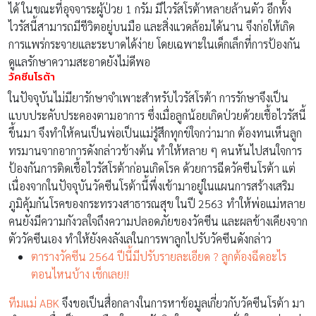
ได้ ในขณะที่อุจจาระผู้ป่วย 1 กรัม มีไวรัสโรต้าหลายล้านตัว อีกทั้ง
ไวรัสนี้สามารถมีชีวิตอยู่บนมือ และสิ่งแวดล้อมได้นาน จึงก่อให้เกิด
การแพร่กระจายและระบาดได้ง่าย โดยเฉพาะในเด็กเล็กที่การป้องกัน
ดูแลรักษาความสะอาดยังไม่ดีพอ
วัคซีนโรต้า
ในปัจจุบันไม่มียารักษาจำเพาะสำหรับไวรัสโรต้า การรักษาจึงเป็น
แบบประคับประคองตามอาการ ซึ่งเมื่อลูกน้อยเกิดป่วยด้วยเชื้อไวรัสนี้
ขึ้นมา จึงทำให้คนเป็นพ่อเป็นแม่รู้สึกทุกข์ใจกว่ามาก ต้องทนเห็นลูก
ทรมานจากอาการดังกล่าวข้างต้น ทำให้หลาย ๆ คนหันไปสนใจการ
ป้องกันการติดเชื้อไวรัสโรต้าก่อนเกิดโรค ด้วยการฉีดวัคซีนโรต้า แต่
เนื่องจากในปัจจุบันวัคซีนโรต้านี้พึ่งเข้ามาอยู่ในแผนการสร้างเสริม
ภูมิคุ้มกันโรคของกระทรวงสาธารณสุข ในปี 2563 ทำให้พ่อแม่หลาย
คนยังมีความกังวลใจถึงความปลอดภัยของวัคซีน และผลข้างเคียงจาก
ตัววัคซีนเอง ทำให้ยังคงลังเลในการพาลูกไปรับวัคซีนดังกล่าว
ตารางวัคซีน 2564 ปีนี้มีปรับรายละเอียด ? ลูกต้องฉีดอะไร
ตอนไหนบ้าง เช็กเลย!!
ทีมแม่ ABK
จึงขอเป็นสื่อกลางในการหาข้อมูลเกี่ยวกับวัคซีนโรต้า มา