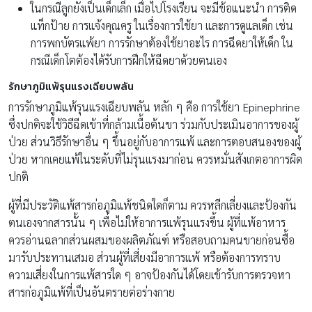
ในกรณีลูกยังเป็นเด็กเล็ก เมื่อไปโรงเรียน จะมีข้อแนะนำ การติด
แท็กป้าย การแจ้งคุณครู ในเรื่องการใช้ยา และการดูแลเด็ก เช่น
การพกบัตรแพ้ยา การรักษาต้องใช้ยาอะไร การฉีดยาให้เด็ก ใน
กรณีเด็กโตต้องได้รับการฝึกให้ฉีดยาด้วยตนเอง
รักษาภูมิแพ้รุนแรงเฉียบพลัน
การรักษาภูมิแพ้รุนแรงเฉียบพลัน หลัก ๆ คือ การใช้ยา Epinephrine
ซึ่งปกติจะใช้วิธีฉีดเข้าที่กล้ามเนื้อต้นขา ร่วมกับประเมินอาการของผู้
ป่วย ส่วนวิธีรักษาอื่น ๆ ขึ้นอยู่กับอาการแพ้ และการตอบสนองของผู้
ป่วย หากเคยแพ้ในระดับที่ไม่รุนแรงมาก่อน ควรหมั่นสังเกตอาการผิด
ปกติ
ผู้ที่มีประวัติแพ้สารก่อภูมิแพ้ชนิดใดก็ตาม ควรหลีกเลี่ยงและป้องกัน
ตนเองจากสารนั้น ๆ เพื่อไม่ให้อาการแพ้รุนแรงขึ้น ผู้ที่แพ้อาหาร
ควรอ่านฉลากส่วนผสมของผลิตภัณฑ์ หรือสอบถามคนขายก่อนซื้อ
มารับประทานเสมอ ส่วนผู้ที่เสี่ยงมีอาการแพ้ หรือต้องการทราบ
ความเสี่ยงในการแพ้สารใด ๆ อาจป้องกันได้โดยเข้ารับการตรวจหา
สารก่อภูมิแพ้ที่เป็นอันตรายต่อร่างกาย