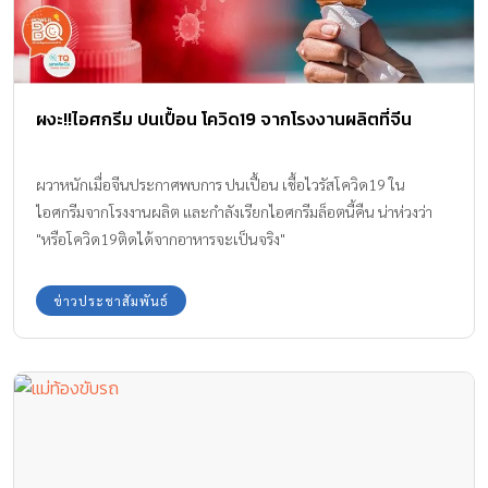
ผงะ!!ไอศกรีม ปนเปื้อน โควิด19 จากโรงงานผลิตที่จีน
ผวาหนักเมื่อจีนประกาศพบการ ปนเปื้อน เชื้อไวรัสโควิด19 ใน
ไอศกรีมจากโรงงานผลิต และกำลังเรียกไอศกรีมล็อตนี้คืน น่าห่วงว่า
"หรือโควิด19ติดได้จากอาหารจะเป็นจริง"
ข่าวประชาสัมพันธ์