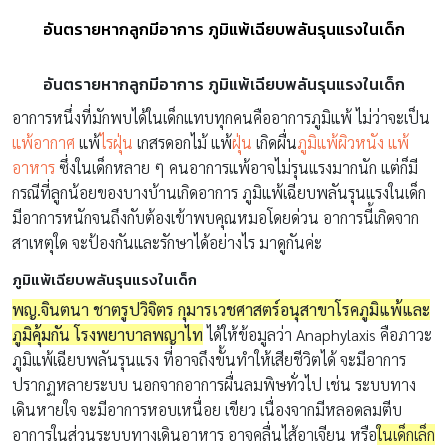
อันตรายหากลูกมีอาการ ภูมิแพ้เฉียบพลันรุนแรงในเด็ก
อันตรายหากลูกมีอาการ ภูมิแพ้เฉียบพลันรุนแรงในเด็ก
อาการหนึ่งที่มักพบได้ในเด็กแทบทุกคนคืออาการภูมิแพ้ ไม่ว่าจะเป็น
แพ้อากาศ
แพ้
ไรฝุ่น
เกสรดอกไม้ แพ้
ฝุ่น
เกิดผื่น
ภูมิแพ้ผิวหนัง
แพ้
อาหาร
ซึ่งในเด็กหลาย ๆ คนอาการแพ้อาจไม่รุนแรงมากนัก แต่ก็มี
กรณีที่ลูกน้อยของบางบ้านเกิดอาการ ภูมิแพ้เฉียบพลันรุนแรงในเด็ก
มีอาการหนักจนถึงกับต้องเข้าพบคุณหมอโดยด่วน อาการนี้เกิดจาก
สาเหตุใด จะป้องกันและรักษาได้อย่างไร มาดูกันค่ะ
ภูมิแพ้เฉียบพลันรุนแรงในเด็ก
พญ.จินตนา ชาตรูปวิจิตร กุมารเวชศาสตร์อนุสาขาโรคภูมิแพ้และ
ภูมิคุ้มกัน โรงพยาบาลพญาไท
ได้ให้ข้อมูลว่า Anaphylaxis คือภาวะ
ภูมิแพ้เฉียบพลันรุนแรง ที่อาจถึงขั้นทำให้เสียชีวิตได้ จะมีอาการ
ปรากฏหลายระบบ นอกจากอาการผื่นลมพิษทั่วไป เช่น ระบบทาง
เดินหายใจ จะมีอาการหอบเหนื่อย เขียว เนื่องจากมีหลอดลมตีบ
อาการในส่วนระบบทางเดินอาหาร อาจคลื่นไส้อาเจียน หรือ
ในเด็กเล็ก