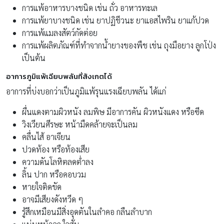
การแพ้อาหารบางชนิด เช่น ถั่ว อาหารทะเล
การแพ้ยาบางชนิด เช่น ยาปฏิชีวนะ ยาแอสไพริน ยาแก้ปวด
การแพ้แมลงสัตว์กัดต่อย
การแพ้ผลิตภัณฑ์ที่ทำจากน้ำยางของพืช เช่น ถุงมือยาง ลูกโป่ง
เป็นต้น
อาการภูมิแพ้เฉียบพลันที่สังเกตได้
อาการที่บ่งบอกว่าเป็นภูมิแพ้รุนแรงเฉียบพลัน ได้แก่
ผื่นแดงตามผิวหนัง ลมพิษ มีอาการคัน ผิวหนังแดง หรือซีด
วิงเวียนศีรษะ หน้ามืดคล้ายจะเป็นลม
คลื่นไส้ อาเจียน
ปวดท้อง หรือท้องเสีย
ความดันโลหิตลดต่ำลง
ลิ้น ปาก หรือคอบวม
หายใจติดขัด
อาจมีเสียงดังหวีด ๆ
รู้สึกเหมือนมีสิ่งอุดตันในลำคอ กลืนลำบาก