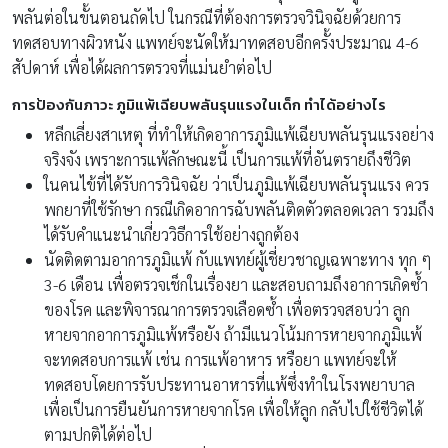
พลันต่อในขั้นตอนถัดไป ในกรณีที่ต้องการตรวจวินิจฉัยด้วยการ
ทดสอบทางผิวหนัง แพทย์จะนัดให้มาทดสอบอีกครั้งประมาณ 4-6
สัปดาห์ เพื่อได้ผลการตรวจที่แม่นยำต่อไป
การป้องกันภาวะ ภูมิแพ้เฉียบพลันรุนแรงในเด็ก ทำได้อย่างไร
หลีกเลี่ยงสาเหตุ ที่ทำให้เกิดอาการภูมิแพ้เฉียบพลันรุนแรงอย่าง
จริงจัง เพราะการแพ้ลักษณะนี้ เป็นการแพ้ที่อันตรายถึงชีวิต
ในคนไข้ที่ได้รับการวินิจฉัย ว่าเป็นภูมิแพ้เฉียบพลันรุนแรง ควร
พกยาที่ใช้รักษา กรณีเกิดอาการฉับพลันติดตัวตลอดเวลา รวมถึง
ได้รับคำแนะนำเกี่ยววิธีการใช้อย่างถูกต้อง
นัดติดตามอาการภูมิแพ้ กับแพทย์ผู้เชี่ยวชาญเฉพาะทาง ทุก ๆ
3-6 เดือน เพื่อตรวจเช็กในเรื่องยา และสอบถามถึงอาการเกิดซ้ำ
ของโรค และพิจารณาการตรวจเลือดซ้ำ เพื่อตรวจสอบว่า ลูก
หายจากอาการภูมิแพ้หรือยัง ถ้ามีแนวโน้มการหายจากภูมิแพ้
จะทดสอบการแพ้ เช่น การแพ้อาหาร หรือยา แพทย์จะให้
ทดสอบโดยการรับประทานอาหารที่แพ้ซึ่งทำในโรงพยาบาล
เพื่อเป็นการยืนยันการหายจากโรค เพื่อให้ลูก กลับไปใช้ชีวิตได้
ตามปกติได้ต่อไป