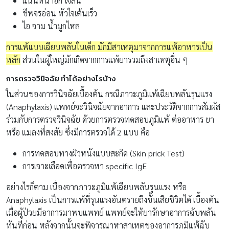
แน่นหน้าอก ใจสั่น
ชีพจรอ่อน หัวใจเต้นเร็ว
ไอ จาม น้ำมูกไหล
การแพ้แบบเฉียบพลันในเด็ก มักมีสาเหตุมาจากการแพ้อาหารเป็น
หลัก
ส่วนในผู้ใหญ่มักเกิดจากการแพ้ยารวมถึงสาเหตุอื่น ๆ
การตรวจวินิจฉัย ทำได้อย่างไรบ้าง
ในส่วนของการวินิจฉัยเบื้องต้น กรณีภาวะภูมิแพ้เฉียบพลันรุนแรง
(Anaphylaxis) แพทย์จะวินิจฉัยจากอาการ และประวัติจากการสัมผัส
ร่วมกับการตรวจวินิจฉัย ด้วยการตรวจทดสอบภูมิแพ้ ต่ออาหาร ยา
หรือ แมลงที่สงสัย ซึ่งมีการตรวจได้ 2 แบบ คือ
การทดสอบทางผิวหนังแบบสะกิด (Skin prick Test)
การเจาะเลือดเพื่อตรวจหา specific IgE
อย่างไรก็ตาม เนื่องจากภาวะภูมิแพ้เฉียบพลันรุนแรง หรือ
Anaphylaxis เป็นการแพ้ที่รุนแรงอันตรายถึงขั้นเสียชีวิตได้ เบื้องต้น
เมื่อผู้ป่วยมีอาการมาพบแพทย์ แพทย์จะให้ยารักษาอาการฉับพลัน
ทันทีก่อน หลังจากนั้นจะพิจารณาหาสาเหตุของอาการภูมิแพ้ฉับ