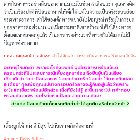
ควรกินอาหารอย่างอื่นนอกจากนม แม่ในช่วง 6 เดือนแรก คุณอาจคิด
ว่าเป็นเรื่องปกติที่ป้อนอาหารให้เด็กได้ แต่ในความเป็นจริงระบบย่อย
กระเพาะอาหาร ลำไส้ของเด็กทารกเขายังไม่สมบูรณ์พร้อมในการบด
ย่อยอาหารค่ะ ส่วนนมแม่เนี่ยธรรมชาติเขาสร้างมาให้ใช้เลี้ยงทารก
ตั้งแต่แรกคลอดอยู่แล้ว เป็นอาหารอย่างแรกที่ทารกกินได้แบบไม่มี
ปัญหาต่อร่างกาย
บทความแนะนำ คลิก>>
ลำไส้อักเสบ เพราะกินอาหารเสริมก่อนวัยอันค
อยากรู้ไหมคะว่า เพราะอะไรทั้งแพทย์ ผู้เชี่ยวชาญ หรือแม้แต่
ครอบครัวที่มีประสบการณ์เลี้ยงลูกมาก่อน ถึงยืนยันเป็นเสียง
เดียวกันว่า “อย่าป้อนอาหาร ป้อนกล้วย หรือป้อนน้ำ ให้ทารกกินก่อน
6 เดือน” คุณพ่อคุณแม่บางครอบครัวอาจจะรู้กันอยู่แล้วว่าเพราะ
อะไร แต่เชื่อว่าพ่อแม่อีกส่วนหนึ่งที่ยังไม่รู้ ฉะนั้นเราจะไปหาคำตอบ
พร้อมกันว่าเพราะอะไรถึงห้ามป้อนกล้วยทารกกันค่ะ
อ่านต่อ ป้อนกล้วยเด็กแรกเกิดทำลำไส้อุดตัน จริงไหม? หน้า 2
เลี้ยงลูกให้ เก่ง ดี มีสุข ไปกับเรา คลิกติดตามที่
Amarin Baby & Kids