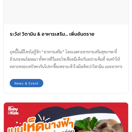
ระวัง! วิตามิน & อาหารเสริม… เพิ่มอันตราย
ยุคนี้ไม่มีใครไม่รู้จัก “อาหารเสริม” โดยเฉพาะอาหารเสริมสุขภาพ ที่
ล้วนระดมโฆษณา ทั้งทางทีวีและโซเชียลมีเดียกันอย่างเต็มที่ จนทำให้
หลายครอบครัวพากันไปหาซื้อเพราะเข้าใจผิดคิดว่าวิตามิน และอาหาร
เสริมเหล่านั้นจะช่วยให้ลูกฉลาด สมองดี สูงใหญ่ และแข็งแรง
News & Event