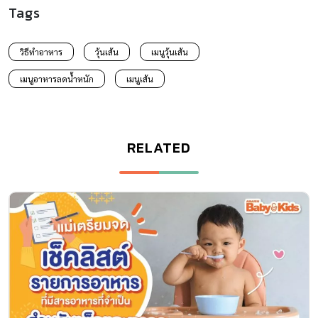
Tags
วิธีทำอาหาร
วุ้นเส้น
เมนูวุ้นเส้น
เมนูอาหารลดน้ำหนัก
เมนูเส้น
RELATED