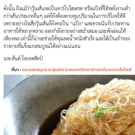
ดังนั้น ถึงแม้ว่าวุ้นเส้นจะเป็นคาร์โบไฮเดรต หรือแป้งที่ให้พลังงานต่ำ
กว่าเส้นประเภทอื่นๆ แต่ก็ยังต้องควบคุมปริมาณในการบริโภคให้ดี
เพราะอย่างไรเสียวุ้นเส้นก็ยังคงเป็น “แป้ง” และควรเน้นรับประทาน
อาหารให้หลากหลาย ออกกำลังกายอย่างสม่ำเสมอ และพักผ่อนให้
เพียงพอ เท่านี้ก็น่าจะช่วยให้คุณลดน้ำหนักสำเร็จ และได้เป็นเจ้าของ
ร่างกายที่แข็งแรงสมบูรณ์ได้อย่างแน่นอน
นพ.สันต์ ใจยอดศิลป์
ที่มา :
กองหอสมุดและศูนย์สารสนเทศวิทยาศาสตร์และเทคโนโลยี