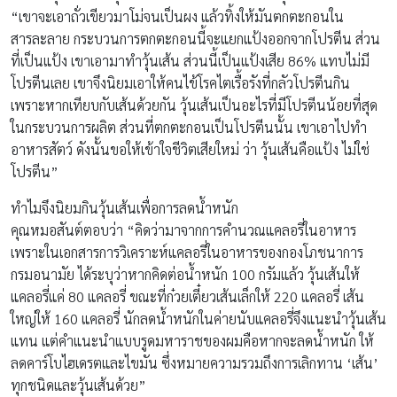
“เขาจะเอาถั่วเขียวมาโม่จนเป็นผง แล้วทิ้งให้มันตกตะกอนใน
สารละลาย กระบวนการตกตะกอนนี้จะแยกแป้งออกจากโปรตีน ส่วน
ที่เป็นแป้ง เขาเอามาทำวุ้นเส้น ส่วนนี้เป็นแป้งเสีย 86% แทบไม่มี
โปรตีนเลย เขาจึงนิยมเอาให้คนไข้โรคไตเรื้อรังที่กลัวโปรตีนกิน
เพราะหากเทียบกับเส้นด้วยกัน วุ้นเส้นเป็นอะไรที่มีโปรตีนน้อยที่สุด
ในกระบวนการผลิต ส่วนที่ตกตะกอนเป็นโปรตีนนั้น เขาเอาไปทำ
อาหารสัตว์ ดังนั้นขอให้เข้าใจชีวิตเสียใหม่ ว่า วุ้นเส้นคือแป้ง ไม่ใช่
โปรตีน”
ทำไมจึงนิยมกินวุ้นเส้นเพื่อการลดน้ำหนัก
คุณหมอสันต์ตอบว่า “คิดว่ามาจากการคำนวณแคลอรี่ในอาหาร
เพราะในเอกสารการวิเคราะห์แคลอรี่ในอาหารของกองโภชนาการ
กรมอนามัย ได้ระบุว่าหากคิดต่อน้ำหนัก 100 กรัมแล้ว วุ้นเส้นให้
แคลอรี่แค่ 80 แคลอรี่ ขณะที่ก๋วยเตี๋ยวเส้นเล็กให้ 220 แคลอรี่ เส้น
ใหญ่ให้ 160 แคลอรี่ นักลดน้ำหนักในค่ายนับแคลอรี่จึงแนะนำวุ้นเส้น
แทน แต่คำแนะนำแบบรูดมหาราชของผมคือหากจะลดน้ำหนัก ให้
ลดคาร์โบไฮเดรตและไขมัน ซึ่งหมายความรวมถึงการเลิกทาน ‘เส้น’
ทุกชนิดและวุ้นเส้นด้วย”