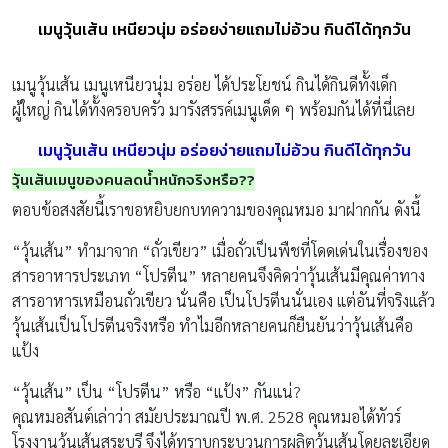
เมนูวุ้นเส้น เหนียวนุ่ม อร่อยง่ายแถมไม่อ้วน กินดีได้ทุกวัน
เมนูวุ้นเส้น เมนูเหนียวนุ่ม อร่อย ได้ประโยชน์ กินได้กินดีทั้งเด็ก
ผู้ใหญ่ กินได้ทั้งครอบครัว มารังสรรค์เมนูเด็ด ๆ พร้อมกันได้ที่นี่เลย
เมนูวุ้นเส้น เหนียวนุ่ม อร่อยง่ายแถมไม่อ้วน กินดีได้ทุกวัน
วุ้นเส้นเมนูของคนลดน้ำหนักจริงหรือ??
ตอบข้อสงสัยนี้เราขอหยิบยกบทความของคุณหมอ มาฝากกัน ดังนี้
“วุ้นเส้น” ทำมาจาก “ถั่วเขียว” เมื่อถั่วเป็นพืชที่โดดเด่นในเรื่องของ
สารอาหารประเภท “โปรตีน” หลายคนจึงคิดว่าวุ้นเส้นมีคุณค่าทาง
สารอาหารเหมือนถั่วเขียว นั่นคือ เป็นโปรตีนนั่นเอง แต่อันที่จริงแล้ว
วุ้นเส้นเป็นโปรตีนจริงหรือ ทำไมอีกหลายคนก็ยืนยันว่าวุ้นเส้นคือ
แป้ง
“วุ้นเส้น” เป็น “โปรตีน” หรือ “แป้ง” กันแน่?
คุณหมอสันต์เล่าว่า สมัยประมาณปี พ.ศ. 2528 คุณหมอได้ทัวร์
โรงงานวุ้นเส้นสระบุรี จึงได้ทราบกระบวนการผลิตวุ้นเส้นโดยละเอียด