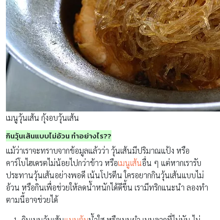
เมนูวุ้นเส้น กุ้งอบวุ้นเส้น
กินวุ้นเส้นแบบไม่อ้วน ทำอย่างไร??
แม้ว่าเราจะทราบจากข้อมูลแล้วว่า วุ้นเส้นมีปริมาณแป้ง หรือ
คาร์โบไฮเดรตไม่น้อยไปกว่าข้าว หรือ
เมนูเส้น
อื่น ๆ แต่หากเรารับ
ประทานวุ้นเส้นอย่างพอดี เน้นโปรตีน ใครอยากกินวุ้นเส้นแบบไม่
อ้วน หรือกินเพื่อช่วยให้ลดน้ำหนักได้ดีขึ้น เรามีทริกแนะนำ ลองทำ
ตามนี้อาจช่วยได้
กินเมนูวุ้นเส้น
แบบต้ม
น้ำใส หรือเมนูยำ เมนูลวกที่ไม่มัน ไม่