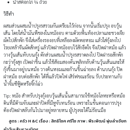
น้ำสต๊อกไก่ ¾ ถ้วย
วิธีทำ
ผสมส่วนผสมน้ำปรุงรสรวมกันเตรียมไว้ก่อน จากนั้นเริ่มปรุง อบวุ้น
เส้น โดยใส่น้ำมันพืชลงในหม้ออบ ตามด้วยพื้นท้องปลาและชวงเจีย
ผัดไปสักพัก จึงใส่เครื่องรองอบที่เหลือลงผัดพอหอม แล้วใส่กุ้งลงไป
โรยเหล้าจีนผัดสักครู่ แล้วปิดฝาหม้ออบไว้สักอึดใจ จึงเปิดฝาหม้อ แล้ว
วางวุ้นเส้นทับบนกุ้ง ตักส่วนผสมน้ำปรุงรสราดลงไป ปิดฝารอสักพัก
กะว่ากุ้งสุก เปิดฝาขึ้น แล้วใช้ส้อมสองคันพลิกกลับด้านวุ้นเส้นและให้
กุ้งขึ้นมาอยู่บนหม้อ วางต้นหอมและก้านขึ้นฉ่ายลง ด้านบนกุ้ง ปิด
ฝาหม้อ อบต่อสักพัก ได้ที่แล้วปิดไฟ เสิร์ฟขณะร้อน รับประทานกับ
น้ำจิ้มซีฟู้ดหรือจิ๊กโฉ่ว
Tip: หม้อ สำหรับปรุงกุ้งอบวุ้นเส้นนั้นสามารถใช้หม้อโลหะหรือหม้อ
ดินที่มีด้ามจับและฝาปิดที่มีหูจับทนร้อน เพราะในขั้นตอนการปรุง
ต้องปิดฝาสลับกันไปมาอยู่หลายหน ผู้ปรุงจะได้ไม่ร้อนมือ
สูตร : ครัว H &C เรื่อง : สิทธิโชค ศรีโช ภาพ : พีระพัฒน์ พุ่มลำเจียก
ยำวุ้นเส้นรวมมิตร