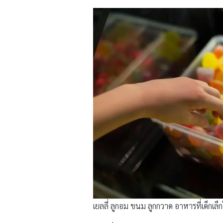
เยลลี่ ลูกอม ขนม ลูกกวาด อาหารที่เด็กเล็