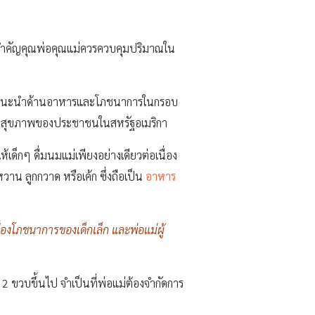
่ที่สำคัญคุณพ่อคุณแม่ควรควบคุมปริมาณใน
คำแนะนำด้านอาหารและโภชนาการในกรอบ
รและสุขภาพของประชาชนในสหรัฐอเมริกา
ด็กๆ ดื่มนมแม่เพียงอย่างเดียวต่อเนื่อง
วาน ลูกกวาด หรือเค้ก ซึ่งถือเป็น
อาหาร
่องโภชนาการของเด็กเล็ก และพ่อแม่ผู้
 ขวบขึ้นไป จำเป็นที่พ่อแม่ต้องจำกัดการ