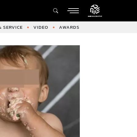
 SERVICE
VIDEO
AWARDS