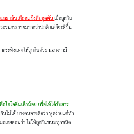
และ เส้นเลือดแข็งตีบอุดตัน
เมื่อลูกกิน
กระวนกระวายมากกว่าปกติ แต่ก็จะดีขึ้น
เอากระทิงแดง ให้ลูกกินด้วย นอกจากมี
ือไอโอดีนเล็กน้อย เพื่อให้ได้รับสาร
่ กินไม่ได้ บางคนอาจคิดว่า พูดง่ายแต่ทำ
้าหมอเคยสอนว่า ไม่ให้ลูกกินขนมทุกชนิด