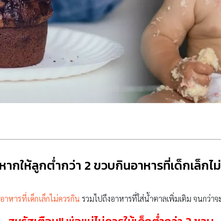
หากให้ลูกต่ำกว่า 2 ขวบกินอาหารที่เด็กเล็กไม่
อาหารที่เด็กเล็กไม่ควรกิน
รวมไปถึงอาหารที่ใส่น้ำตาลเพิ่มเติม จนกว่าจ