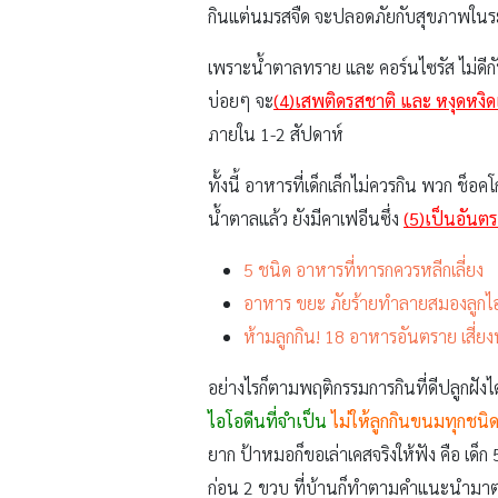
กินแต่นมรสจืด จะปลอดภัยกับสุขภาพใน
เพราะน้ำตาลทราย และ คอร์นไซรัส ไม่ดี
บ่อยๆ จะ
(
4
)เสพติดรสชาติ และ หงุดหงิดเว
ภายใน 1-2 สัปดาห์
ทั้งนี้ อาหารที่เด็กเล็กไม่ควรกิน พวก ช็
น้ำตาลแล้ว ยังมีคาเฟอีนซึ่ง
(5
)เป็นอันต
5 ชนิด อาหารที่ทารกควรหลีกเลี่ยง
อาหาร ขยะ ภัยร้ายทำลายสมองลูกไอค
ห้ามลูกกิน! 18 อาหารอันตราย เสี
อย่างไรก็ตามพฤติกรรมการกินที่ดีปลูกฝังได
ไอโอดีนที่จำเป็น
ไม่ให้ลูกกินขนมทุกชนิ
ยาก ป้าหมอก็ขอเล่าเคสจริงให้ฟัง คือ เด็ก
ก่อน 2 ขวบ ที่บ้านก็ทำตามคำแนะนำมาตลอด