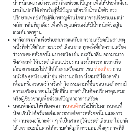
น้ำหนักลดลงอย่างรวดเร็ว ก็จะช่วยแก้ปัญหาเพื่อให้ประจำเดือน
มาเป็นปกติได้ สำหรับผู้ที่มีปัญหาเกี่ยวกับน้ำหนักตัว ควร
ปรึกษาแพทย์หรือผู้เชี่ยวชาญด้านโภชนาการเพื่อช่วยแนะนำ
หลักการกินที่ถูกต้อง เพื่อที่จะดูแลตัวเองให้มีน้ำหนักตัวอยู่ใน
เกณฑ์มาตรฐาน
หากิจกรรมทำเพื่อช่วยลดภาวะเครียด
ความเครียดเป็นสาเหตุ
หนึ่งที่ทำให้เกิดภาวะประจำเดือนขาด ทุกครั้งที่เกิดความเครียด
ร่างกายจะหลั่งฮอร์โมนบางชนิด เช่น อะดรีนาลีน ออกมามาก
ซึ่งส่งผลทำให้ประจำเดือนแปรปรวน ฉะนั้นควรหาเวลาเพื่อ
ผ่อนคลายและไม่ทำให้ตัวเองเครียดมาก เช่น
ท่องเที่ยว
อ่าน
หนังสือ ดูหนัง แช่น้ำอุ่น ทำงานอดิเรก นั่งสมาธิ ใช้เวลากับ
เพื่อนหรือครอบครัว หรือทำกิจกรรมตามที่ชื่นชอบ แต่ถ้าหากมี
ความเครียดมากจนไม่รู้สึกดีขึ้น อาจจำเป็นต้องปรึกษาคุณหมอ
หรือผู้เชี่ยวชาญเพื่อช่วยแก้ปัญหาอาการเครียด
นอนพักผ่อนให้เพียงพอ
การ
นอนดึก
หรือมีชั่วโมงการนอนที่
น้อยเกินไปต่อวันจะส่งผลกระทบต่อการหลั่งฮอร์โมนและการ
ทำงานของอวัยวะต่าง ๆ ที่เป็นสาเหตุให้ประจำเดือนมาไม่ปกติ
ได้ เพราะฉะนั้นควรให้ความสำคัญกับการนอนเพื่อสุขภาพที่ดี