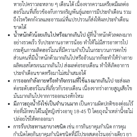
หายไปคราวละหลาย ๆ เดือนได้ เนื่องจากความเครียดมีผลต่อ
ฮอร์โมนที่เกี่ยวข้องกับการเจริญพันธุ์และการมีประจำเดือน รวม
ถึงโรควิตกกังวลและอารมณ์ที่แปรปรวนก็ส่งให้ผลประจำเดือน
ขาดได้
น้ำหนักตัวน้อยเกินไปหรือมากเกินไป
ผู้ที่น้ำหนักตัวลดลงมาก
อย่างรวดเร็ว รับประทานอาหารน้อย ทำให้ไม่มีสารอาหารไป
กระตุ้นการผลิตฮอร์โมนที่มีความจำเป็นในกระบวนการตกไข่
ส่วนคนที่มีน้ำหนักตัวมากเกินไปหรืออ้วนมากก็จะทำให้ร่างกาย
ผลิตเอสโตรเจนมากเกินไป ส่งผลต่อรอบเดือน ทำให้เกิดอาการ
ประจำเดือนขาดหรือมาไม่สม่ำเสมอได้
การออกกำลังกายหรือทำกิจกรรมที่ใช้แรงมากเกินไป
จะส่งผล
ต่อระดับฮอร์โมนที่เกี่ยวกับรอบเดือน เนื่องจากร่างกายสูญเสียไข
มันมากเกินไปจากการออกแรงหักโหม
มีภาวะถุงน้ำรังไข่
เป็นจำนวนมาก
เป็นความผิดปกติของต่อมไร้
ท่อที่มักพบได้ในผู้หญิงช่วงอายุ 18-45 ปี โดยถุงน้ำเหล่านี้จะไม่
ปล่อยไข่ให้ตกออกมา
การรับประทานยาบางชนิด
เช่น การกินยาคุมกำเนิด การคุม
กำเนิดโดยกินยาคุมกำเนิดชนิดที่มีโปรเจสเตอโรนอย่างเดียว ยา