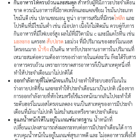
กินอาหารให้ครบถ้วนและสมดุล
สำหรับผู้ที่มีภาวะประจำเดือน
ขาด ควรเน้นอาหารที่มีธาตเหล็กและแคลเซียม ไขมันประเภท
ไขมันดี เช่น ปลาแซลมอน ทูน่า อาหารเสริมที่มีกรด
โฟลิก
และ
โปรตีนที่มีไขมันต่ำ เช่น เนื้อปลา เนื้อไก่ไม่ติดมัน ควบคู่กับการ
กินอาหารที่มีไฟเบอร์สูง ผลไม้ที่มีวิตามิน c และมีแคโรทีน เช่น
มะละกอ
แครอท
สับปะรด
มะม่วง ที่มีปริมาณของฮอร์โมนเอส
โตรเจนมาก
น้ำขิง
เป็นต้น หากรับประทานอาหารในปริมาณที่
เหมาะสมต่อความต้องการของร่างกายในแต่ละวัน ก็จะได้รับสาร
อาหารครบถ้วน เพราะการขาดสารอาหารก็เป็นสาเหตุหนึ่งที่
ทำให้ประจำเดือนมาไม่ปกติได้
ออกกำลังกายที่ไม่หนักจนเกินไป
จะทำให้ระบบฮอร์โมนใน
ร่างกายปกติขึ้น และจะทำให้ประจำเดือนมาเป็นปกติ เนื่องจาก
การออกกำลังกายที่หักโหมหรือใช้แรงหนักมากเกินไปจะทำให้
ระดับฮอร์โมนเอสโตรเจนลดลง จนเป็นสาเหตุของการมีประจำ
เดือนที่มักมาไม่ปกติ ไม่สม่ำเสมอหรือขาดประจำเดือน
ดูแลน้ำหนักให้ในอยู่ในเกณฑ์มาตรฐาน
น้ำหนักที่
เปลี่ยนแปลงสามารถส่งผลกระทบต่อการมีประจำเดือนได้ การ
ควบคุมน้ำหนักในอยู่ในเกณฑ์สุขภาพดี และ ไม่อดอาหารเพื่อให้