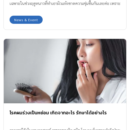
เฉพาะในช่วงฤดูหนาวที่ทำเอาผิวแห้งขาดความชุ่มชื้นกันเลยค่ะ เพราะ
มีทั้งลม ฝนสลับหิมะ แต่รู้อะไรไหมคะ เพื่อนคนญี่ปุ่นผิวเธอยังสวย
สองข้างแก้มแดงระเรื่อมีเลือดฝาด แถมผิวกายไม่แห้งแตกเป็นขุยด้วย
News & Event
แบบนี้ไม่รอช้าทีมงาน Amarin Baby & Kids มีมาฝากให้คุณแม่และ
สาวๆ ได้นำไปใช้กันค่ะ
โรคผมร่วงเป็นหย่อม เกิดจากอะไร รักษาได้อย่างไร
จากกรณีดังในงานออสการ์ ภรรยาของวิล สมิธ โกนผมก็เพราะกำลังป่วย