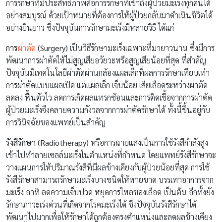
การรักษาที่มีประสิทธิภาพคือการรักษาที่เข้าถึงผู้ป่วยมะเร็งทุกคนได้
อย่างสมบูรณ์ ด้วยเป้าหมายที่ต้องการให้ผู้ป่วยกลับมาดำเนินชีวิตได้
อย่างยืนยาว ซึ่งปัจจุบันการรักษามะเร็งมีหลายวิธี ได้แก่
การ
ผ่าตัด
(Surgery)
เป็นวิธีรักษามะเร็งเฉพาะที่มายาวนาน ซึ่งมีการ
พัฒนาการผ่าตัดให้ไม่สูญเสียอวัยวะหรือสูญเสียน้อยที่สุด ที่สำคัญ
ปัจจุบันมีเทคโนโลยีผ่าตัดผ่านกล้องแผลเล็กที่ผลการรักษาเทียบเท่า
การผ่าตัดแบบแผลเปิด แต่แผลเล็ก เจ็บน้อย เสียเลือดระหว่างผ่าตัด
ลดลง ฟื้นตัวไว ลดการเกิดผลแทรกซ้อนและการติดเชื้อจากการผ่าตัด
ผู้ป่วยมะเร็งจึงคลายความกังวลจากการผ่าตัดรักษาได้ ทั้งนี้ขึ้นอยู่กับ
การวินิจฉัยของแพทย์เป็นสำคัญ
รังสีรักษา (Radiotherapy)
หรือการฉายแสงเป็นการใช้รังสีกำลังสูง
เข้าไปทำลายเซลล์มะเร็งในตำแหน่งที่กำหนด โดยแพทย์รังสีรักษาจะ
วางแผนการให้ปริมาณรังสีที่มีผลข้างเคียงกับผู้ป่วยน้อยที่สุด การใช้
รังสีรักษาสามารถรักษามะเร็งบางชนิดให้หายขาด บรรเทาอาการจาก
มะเร็ง อาทิ ลดความเจ็บปวด หยุดการไหลของเลือด เป็นต้น อีกทั้งยัง
รักษาภาวะเร่งด่วนที่เกิดจากโรคมะเร็งได้ ซึ่งปัจจุบันรังสีรักษาได้
พัฒนาไปมากเพื่อให้รักษาได้ถูกต้องตรงตำแหน่งและลดผลข้างเคียง