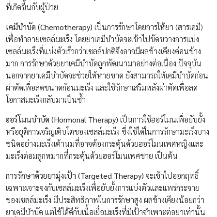
ที่เกิดขึ้นกับผู้ป่วย
เคมีบำบัด (Chemotherapy)
เป็นการรักษาโดยการให้ยา (สารเคมี)
เพื่อทำลายเซลล์มะเร็ง โดยยาเคมีบำบัดจะเข้าไปขัดขวางการแบ่ง
เซลล์มะเร็งที่แบ่งตัวเร็วกว่าเซลล์ปกติจึงอาจมีผลข้างเคียงค่อนข้าง
มาก การรักษาด้วยยาเคมีบำบัดถูกพัฒนามาอย่างต่อเนื่อง ปัจจุบัน
นอกจากยาเคมีบำบัดจะช่วยให้หายขาด ยังสามารถให้เคมีบำบัดก่อน
ผ่าตัดเพื่อลดขนาดก้อนมะเร็ง และใช้รักษาเสริมหลังผ่าตัดเพื่อลด
โอกาสมะเร็งกลับมาเป็นซ้ำ
ฮอร์โมนบำบัด (Hormonal Therapy)
เป็นการใช้ฮอร์โมนเพื่อยับยั้ง
หรือยุติการเจริญเติบโตของเซลล์มะเร็ง ซึ่งใช้ได้ในการรักษามะเร็งบาง
ชนิดอย่างมะเร็งเต้านมที่อาจต้องกระตุ้นด้วยฮอร์โมนเพศหญิงและ
มะเร็งต่อมลูกหมากที่กระตุ้นด้วยฮอร์โมนเพศชาย เป็นต้น
การรักษาด้วยยามุ่งเป้า (Targeted Therapy)
จะเข้าไปออกฤทธิ์
เฉพาะเจาะจงกับเซลล์มะเร็งเพื่อยับยั้งการแบ่งตัวและแพร่กระจาย
ของเซลล์มะเร็ง มีประสิทธิภาพในการรักษาสูง ผลข้างเคียงน้อยกว่า
ยาเคมีบำบัด แต่ใช้ได้ดีกับเนื้อเยื่อมะเร็งที่มีเป้าจำเพาะต่อยาเท่านั้น