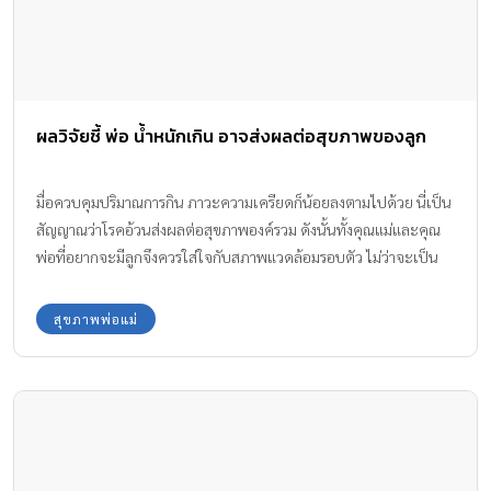
ผลวิจัยชี้ พ่อ น้ำหนักเกิน อาจส่งผลต่อสุขภาพของลูก
มื่อควบคุมปริมาณการกิน ภาวะความเครียดก็น้อยลงตามไปด้วย นี่เป็น
สัญญาณว่าโรคอ้วนส่งผลต่อสุขภาพองค์รวม ดังนั้นทั้งคุณแม่และคุณ
พ่อที่อยากจะมีลูกจึงควรใส่ใจกับสภาพแวดล้อมรอบตัว ไม่ว่าจะเป็น
ภาวะโภชนาการ, การดื่มเครื่องดื่มแอลกอฮอล์ รวมถึงการสูบบุหรี่ ก่อน
จะวางแผนมีบุตร
สุขภาพพ่อแม่