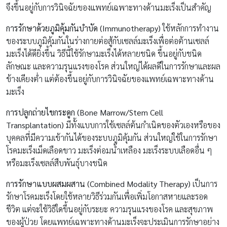
จึงขึ้นอยู่กับการวินิจฉัยของแพทย์เฉพาะทางด้านมะเร็งเป็นสำคัญ
การรักษาด้วยภูมิคุ้มกันบำบัด (Immunotherapy)
ใช้หลักการทำงาน
ของระบบภูมิคุ้มกันในร่างกายต่อสู้กับเซลล์มะเร็งเพื่อต่อต้านเซลล์
มะเร็งได้ดียิ่งขึ้น วิธีนี้ใช้รักษามะเร็งได้หลายชนิด ขึ้นอยู่กับชนิด
ลักษณะ และความรุนแรงของโรค ส่วนใหญ่ได้ผลดีในการรักษาและผล
ข้างเคียงต่ำ แต่ต้องขึ้นอยู่กับการวินิจฉัยของแพทย์เฉพาะทางด้าน
มะเร็ง
การปลูกถ่ายไขกระดูก (Bone Marrow/Stem Cell
Transplantation)
มีทั้งแบบการใช้เซลล์ต้นกำเนิดของตัวเองหรือของ
บุคคลที่มีความเข้ากันได้ของระบบภูมิคุ้มกัน ส่วนใหญ่ใช้ในการรักษา
โรคมะเร็งเม็ดเลือดขาว มะเร็งต่อมน้ำเหลือง มะเร็งระบบเลือดอื่น ๆ
หรือมะเร็งเซลล์สืบพันธุ์บางชนิด
การรักษาแบบผสมผสาน (Combined Modality Therapy)
เป็นการ
รักษาโรคมะเร็งโดยใช้หลายวิธีร่วมกันเพื่อเพิ่มโอกาสหายและรอด
ชีวิต แต่จะใช้วิธีใดขึ้นอยู่กับระยะ ความรุนแรงของโรค และสุขภาพ
ของผู้ป่วย โดยแพทย์เฉพาะทางด้านมะเร็งจะประเมินการรักษาอย่าง