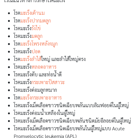
ไว้ในแนวทางการรักษาโรคมะเร็ง
โรค
มะเร็งเต้านม
โรค
มะเร็งปากมดลูก
โรคมะเร็ง
รังไข่
โรคมะเร็ง
มดลูก
โรค
มะเร็งโพรงหลังจมูก
โรคมะเร็ง
ปอด
โรค
มะเร็งลำไส้
ใหญ่ และลำไส้ใหญ่ตรง
โรคมะเร็ง
หลอดอาหาร
โรคมะเร็งตับ และท่อน้ำดี
โรคมะเร็ง
กระเพาะปัสสาวะ
โรคมะเร็งต่อมลูกหมาก
โรค
มะเร็งกระเพาะอาหาร
โรคมะเร็งเม็ดเลือดขาวชนิดเฉียบพลันแบบลิมฟอยด์ในผู้ใหญ่
โรคมะเร็งต่อมน้ำเหลืองในผู้ใหญ่
โรคมะเร็งเม็ดเลือดขาวชนิดเฉียบพลันชนิดมัยอีลอยด์ในผู้ใหญ่
โรคมะเร็งเม็ดเลือดขาวชนิดเฉียบพลันในผู้ใหญ่แบบ Acute
Promyelocytic leukemia (APL)