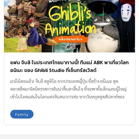
แฟน จิบลิ ในประเทศไทยมาทางนี้! ทีมแม่ ABK พาเที่ยวโลก
อนิเมะ ของ Ghibli Studio ที่เซ็นทรัลเวิลด์
มาถึงไทยแล้ว! จิบลิ สตูดิโอ จากประเทศญี่ปุ่น ที่สร้าง อนิเมะ สุด
คลาสสิคมาจัดนิทรรศการอันน่าตื่นตาตื่นใจ ที่จะพาทั้งเด็กและผู้ใหญ่
เข้าไปโลดแล่นในโลกแห่งจินตนาการค่ะ หากวันหยุดสุดสัปดาห์ของ
ครอบครัว คุณพ่อคุณแม่กำลังหากิจกรรมพาเด็กๆ เที่ยว ทีมแม่ ABK ขอ
แนะนำ ‘THE WORLD OF STUDIO GHIBLI’S ANIMATION EXHIBITION
Family
BANGKOK 2023’ เมื่อ 20-30 ปี ที่แล้ว สังคมไทยอาจจะคิดว่าการ์ตูน
เป็นเรื่องไร้สาระ เป็นงานศิลปะที่ไม่ค่อยมีใครเห็นคุณค่านัก แต่ความ
จริงแล้ว การ์ตูนแต่ละเรื่องนั้นแฝงด้วยความรู้สึก ความหวัง ความฝัน