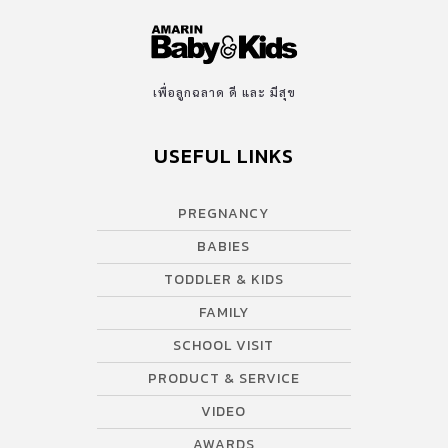
จินตนาการ และยังสอดแทรกกำลังใจดีๆ ที่แม้กระทั่งผู้ใหญ่อย่างเราก็
ยังต้องการอยู่เสมอ ปัจจุบันเด็กคนนั้นได้กลายมาเป็นผู้ใหญ่ที่มีเจ้าตัว
น้อยข้างๆ เมื่อมีโอกาสนี้แล้ว น่าจะพาเด็กๆ มาสัมผัสประสบการณ์ดีๆ
ที่เราเคยประทับใจไปด้วยกันนะ สตูดิโอจิบลิได้ก่อตั้งใน ค.ศ. 1985
เพื่อลูกฉลาด ดี และ มีสุข
โดยผู้กำกับอย่างฮายาโอะ มิยาซากิ ร่วมกับผู้เป็นทั้งเพื่อนร่วมงานและ
พี่เลี้ยงอย่าง อิซาโอะ ทากาฮาตะ และ ผู้จัดการฝ่ายบริหารและผู้อำนวย
USEFUL LINKS
การสร้างที่มีผลงานมายาวนานอย่างโทชิโอะ ซูซึกิ โดยความแตกต่างอัน
เป็นเอกลักษณ์ของจิบลิ คือฉากหลังที่สวยงาม และการเคลื่อนไหวที่ให้
PREGNANCY
ความรู้สึกนุ่มนวล ต้นหญ้า ใบไม้ […]
BABIES
TODDLER & KIDS
FAMILY
SCHOOL VISIT
PRODUCT & SERVICE
VIDEO
AWARDS