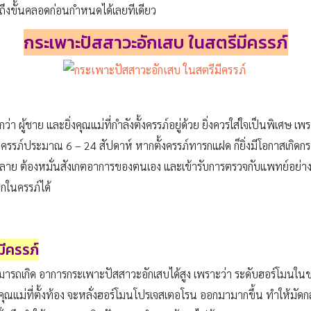
ถึงขั้นคลอดก่อนกำหนดได้เลยทีเดียว
กระเพาะปัสสาวะอักเสบ ในสตรีมีครรภ์
่า ผู้ชาย และยิ่งคุณแม่ที่กำลังตั้งครรภ์อยู่ด้วย ยิ่งควรใส่ใจเป็นพิเศษ
ยุครรภ์ประมาณ 6 – 24 สัปดาห์ หากตั้งครรภ์ทารกแฝด ก็ยิ่งมีโอกาสเกิดก
ั้งหลาย ต้องหมั่นสังเกตอาการของตนเอง และเข้ารับการตรวจกับแพทย์อย่า
กในครรภ์ได้
มีครรภ์
สามารถเกิด อาการกระเพาะปัสสาวะอักเสบได้สูง เพราะว่า ระดับฮอร์โมนในขณ
ุณแม่ที่ตั้งท้อง จะหลั่งฮอร์โมนโปรเจสเตอโรน ออกมามากขึ้น ทำให้มัด