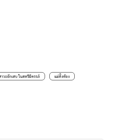
าวะอักเสบ ในสตรีมีครรภ์
แม่ตั้งท้อง