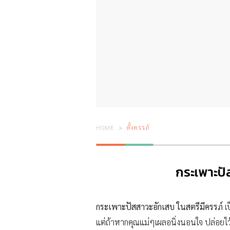
HOME
ตั้งครรภ์
กระเพาะปัส
กระเพาะปัสสาวะอักเสบ ในสตรีมีครรภ์
เ
แต่ถ้าหากคุณแม่ๆเผลอนิ่งนอนใจ ปล่อยไว