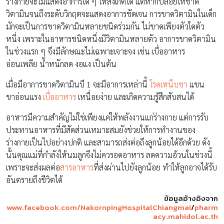
ร่างกายจะไม่แสดงอาการใด ๆ ให้สังเกตได้ แต่หากปล่อยให้ขาด
วิตามินจนถึงระดับวิกฤตจะแสดงอาการชัดเจน การขาดวิตามินในเด็ก
มักจะเป็นการขาดวิตามินหลายชนิดร่วมกัน ไม่ขาดเพียงตัวใดตัว
หนึ่ง เพราะในอาหารชนิดหนึ่งมีวิตามินหลายตัว อาการขาดวิตามิน
ในช่วงแรก ๆ จึงมีลักษณะไม่เฉพาะเจาะจง เช่น เบื่ออาหาร
อ่อนเพลีย น้ำหนักลด งอแง เป็นต้น
เมื่อมีอาการขาดวิตามินบี 1 จะมีอาการเหล่านี้
โรคเหน็บชา
แขน
ขาอ่อนแรง
เบื่ออาหาร
เหนื่อยง่าย และเกิดความรู้สึกสับสนได้
อาหารมีความสำคัญไม่ใช่เพียงแค่ให้พลังงานแก่ร่างกาย แต่การรับ
ประทานอาหารที่มีสัดส่วนเหมาะสมยังช่วยให้การทำงานของ
ร่างกายเป็นไปอย่างปกติ และสามารถส่งต่อถึงลูกน้อยได้อีกด้วย ดัง
นั้นคุณแม่ที่กำลังให้นมลูกจึงไม่ควรอดอาหาร ลดความอ้วนในช่วงนี้
เพราะจะส่งผลต่อ
สารอาหาร
ที่ส่งผ่านไปยังลูกน้อย ทำให้ลูกอาจได้รับ
อันตรายถึงชีวิตได้
ข้อมูลอ้างอิงจาก
www.facebook.com/NakornpingHospitalChiangmai
/
pharm
acy.mahidol.ac.th