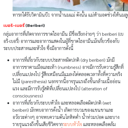
ทารกได้รับวิตามินบี1 จากน้ำนมแม่ ดังนั้น แม่ห้ามอดช่วงให้นมลู
เบอริ-เบอรี่
(Beriberi)
กลุ่มอาการที่เกิดจากการขาดไธอามีน มีชื่อเรียกง่ายๆ ว่า beriberi (เบ
อริ-เบอรี่) อาการและอาการแสดงในผู้ที่ขาดไธอามีนมักเกี่ยวข้องกับ
ระบบประสาทและหัวใจ ซึ่งมีอาการดังนี้
อาการที่เกี่ยวกับระบบประสาทผิดปกติ (dry beriberi) มักมี
อาการชาตามมือและเท้า (numbness) อาจมีการรับความรู้สึกที่
เปลี่ยนแปลงไป รู้สึกเหมือนมีแมลงไต่ตลอดเวลาทั้งที่ความจริง
ไม่มี (paresthesia) นอกจากนี้อาจรุนแรงถึงขั้นกล้ามเนื้ออ่อน
แรง และมีการรับรู้สติที่เปลี่ยนแปลงไป (alteration of
consciousness)
อาการที่เกี่ยวกับระบบหัวใจ และหลอดเลือดผิดปกติ (wet
beriberi) มักพบอาการคั่งน้ำ เกิดการบวมของแขนขาและ
อวัยวะต่างๆ อาจพบความดันโลหิตต่ำ น้ำท่วมปอด และบาง
รายรุนแรงถึงขั้นเสียชีวิตจาก
ระบบหัวใจ
และหลอดเลือดล้ม