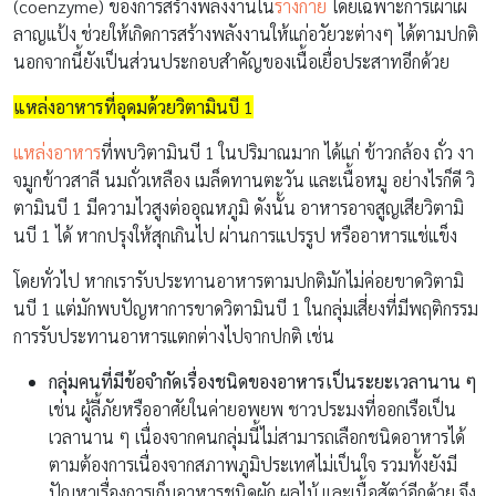
(coenzyme) ของการสร้างพลังงานใน
ร่างกาย
โดยเฉพาะการเผาเผ
ลาญแป้ง ช่วยให้เกิดการสร้างพลังงานให้แก่อวัยวะต่างๆ ได้ตามปกติ
นอกจากนี้ยังเป็นส่วนประกอบสำคัญของเนื้อเยื่อประสาทอีกด้วย
แหล่งอาหารที่อุดมด้วยวิตามินบี 1
แหล่งอาหาร
ที่พบวิตามินบี 1 ในปริมาณมาก ได้แก่ ข้าวกล้อง ถั่ว งา
จมูกข้าวสาลี นมถั่วเหลือง เมล็ดทานตะวัน และเนื้อหมู อย่างไรก็ดี วิ
ตามินบี 1 มีความไวสูงต่ออุณหภูมิ ดังนั้น อาหารอาจสูญเสียวิตามิ
นบี 1 ได้ หากปรุงให้สุกเกินไป ผ่านการแปรรูป หรืออาหารแช่แข็ง
โดยทั่วไป หากเรารับประทานอาหารตามปกติมักไม่ค่อยขาดวิตามิ
นบี 1 แต่มักพบปัญหาการขาดวิตามินบี 1 ในกลุ่มเสี่ยงที่มีพฤติกรรม
การรับประทานอาหารแตกต่างไปจากปกติ เช่น
กลุ่มคนที่มีข้อจำกัดเรื่องชนิดของอาหารเป็นระยะเวลานาน ๆ
เช่น ผู้ลี้ภัยหรืออาศัยในค่ายอพยพ ชาวประมงที่ออกเรือเป็น
เวลานาน ๆ เนื่องจากคนกลุ่มนี้ไม่สามารถเลือกชนิดอาหารได้
ตามต้องการเนื่องจากสภาพภูมิประเทศไม่เป็นใจ รวมทั้งยังมี
ปัญหาเรื่องการเก็บอาหารชนิดผัก ผลไม้ และเนื้อสัตว์อีกด้วย จึง