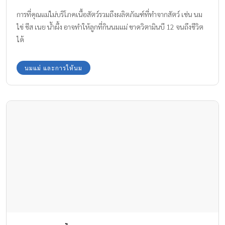
การที่คุณแม่ไม่บริโภคเนื้อสัตว์รวมถึงผลิตภัณฑ์ที่ทำจากสัตว์ เช่น นม
ไข่ ชีส เนย น้ำผึ้ง อาจทำให้ลูกที่กินนมแม่ ขาดวิตามินบี 12 จนถึงชีวิต
ได้
นมแม่ และการให้นม