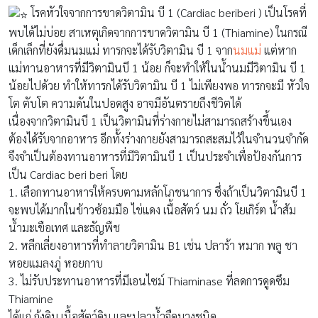
โรคหัวใจจากการขาดวิตามิน บี 1 (Cardiac beriberi ) เป็นโรคที่
พบได้ไม่บ่อย สาเหตุเกิดจากการขาดวิตามิน บี 1 (Thiamine) ในกรณี
เด็กเล็กที่ยังดื่มนมแม่ ทารกจะได้รับวิตามิน บี 1 จาก
นมแม่
แต่หาก
แม่ทานอาหารที่มีวิตามินบี 1 น้อย ก็จะทำให้ในน้ำนมมีวิตามิน บี 1
น้อยไปด้วย ทำให้ทารกได้รับวิตามิน บี 1 ไม่เพียงพอ ทารกจะมี หัวใจ
โต ตับโต ความดันในปอดสูง อาจมีอันตรายถึงชีวิตได้
เนื่องจากวิตามินบี 1 เป็นวิตามินที่ร่างกายไม่สามารถสร้างขึ้นเอง
ต้องได้รับจากอาหาร อีกทั้งร่างกายยังสามารถสะสมไว้ในจำนวนจำกัด
จึงจำเป็นต้องทานอาหารที่มีวิตามินบี 1 เป็นประจำเพื่อป้องกันการ
เป็น Cardiac beri beri โดย
1. เลือกทานอาหารให้ครบตามหลักโภชนาการ ซึ่งถ้าเป็นวิตามินบี 1
จะพบได้มากในข้าวซ้อมมือ ไข่แดง เนื้อสัตว์ นม ถั่ว โยเกิร์ต น้ำส้ม
น้ำมะเขือเทศ และธัญพืช
2. หลีกเลี่ยงอาหารที่ทำลายวิตามิน B1 เช่น ปลาร้า หมาก พลู ชา
หอยแมลงภู่ หอยกาบ
3. ไม่รับประทานอาหารที่มีเอนไซม์ Thiaminase ที่ลดการดูดซึม
Thiamine
ได้แก่ กุ้งดิบ เนื้อสัตว์ดิบ และปลาน้ำจืดบางชนิด