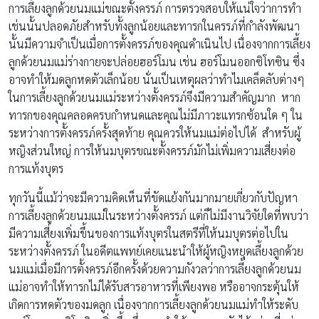
การเลี้ยงลูกด้วยนมแม่ขณะตั้งครรภ์ การตรวจสอบให้แน่ใจว่าการทำ
เช่นนั้นปลอดภัยสำหรับทั้งลูกน้อยและทารกในครรภ์ที่กำลังพัฒนา
นั้นมีความจำเป็นเมื่อการตั้งครรภ์ของคุณดำเนินไป เนื่องจากการเลี้ยง
ลูกด้วยนมแม่ร่างกายจะปล่อยฮอร์โมน เช่น ฮอร์โมนออกซิโทซิน ซึ่ง
อาจทำให้มดลูกหดตัวเล็กน้อย นั่นเป็นเหตุผลว่าทำไมเคล็ดลับต่างๆ
ในการเลี้ยงลูกด้วยนมแม่ระหว่างตั้งครรภ์จึงมีความสำคัญมาก หาก
ทารกของคุณคลอดครบกำหนดและคุณไม่มีภาวะแทรกซ้อนใด ๆ ใน
ระหว่างการตั้งครรภ์ครั้งสุดท้าย คุณควรให้นมแม่ต่อไปได้ สำหรับผู้
หญิงส่วนใหญ่ การให้นมบุตรขณะตั้งครรภ์มักไม่เพิ่มความเสี่ยงต่อ
การแท้งบุตร
ทุกวันนี้แม้ว่าจะมีความคิดเห็นที่ขัดแย้งกันมากมายเกี่ยวกับปัญหา
การเลี้ยงลูกด้วยนมแม่ในระหว่างตั้งครรภ์ แต่ก็ไม่มีงานวิจัยใดที่พบว่า
มีความเสี่ยงเพิ่มขึ้นของการแท้งบุตรในสตรีที่ให้นมบุตรต่อไปใน
ระหว่างตั้งครรภ์ ในอดีตแพทย์เคยแนะนำให้ผู้หญิงหยุดเลี้ยงลูกด้วย
นมแม่เมื่อมีการตั้งครรภ์อีกครั้งด้วยความกังวลว่าการเลี้ยงลูกด้วยนม
แม่อาจทำให้ทารกไม่ได้รับสารอาหารที่เพียงพอ หรืออาจกระตุ้นให้
เกิดการหดตัวของมดลูก เนื่องจากการเลี้ยงลูกด้วยนมแม่ทำให้ระดับ