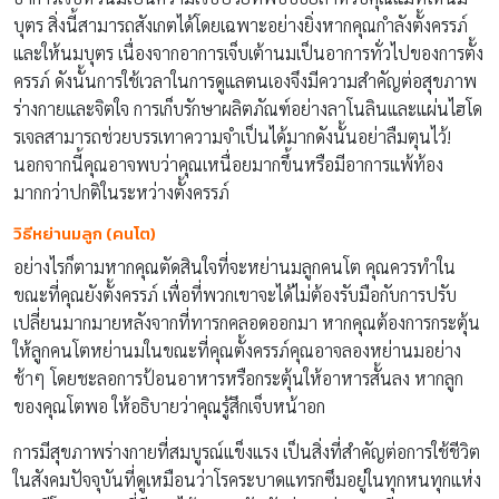
บุตร สิ่งนี้สามารถสังเกตได้โดยเฉพาะอย่างยิ่งหากคุณกำลังตั้งครรภ์
และให้นมบุตร เนื่องจากอาการเจ็บเต้านมเป็นอาการทั่วไปของการตั้ง
ครรภ์ ดังนั้นการใช้เวลาในการดูแลตนเองจึงมีความสำคัญต่อสุขภาพ
ร่างกายและจิตใจ การเก็บรักษาผลิตภัณฑ์อย่างลาโนลินและแผ่นไฮโด
รเจลสามารถช่วยบรรเทาความจำเป็นได้มากดังนั้นอย่าลืมตุนไว้!
นอกจากนี้คุณอาจพบว่าคุณเหนื่อยมากขึ้นหรือมีอาการแพ้ท้อง
มากกว่าปกติในระหว่างตั้งครรภ์
วิธีหย่านมลูก (คนโต)
อย่างไรก็ตามหากคุณตัดสินใจที่จะหย่านมลูกคนโต คุณควรทำใน
ขณะที่คุณยังตั้งครรภ์ เพื่อที่พวกเขาจะได้ไม่ต้องรับมือกับการปรับ
เปลี่ยนมากมายหลังจากที่ทารกคลอดออกมา หากคุณต้องการกระตุ้น
ให้ลูกคนโตหย่านมในขณะที่คุณตั้งครรภ์คุณอาจลองหย่านมอย่าง
ช้าๆ โดยชะลอการป้อนอาหารหรือกระตุ้นให้อาหารสั้นลง หากลูก
ของคุณโตพอ ให้อธิบายว่าคุณรู้สึกเจ็บหน้าอก
การมีสุขภาพร่างกายที่สมบูรณ์แข็งแรง เป็นสิ่งที่สำคัญต่อการใช้ชีวิต
ในสังคมปัจจุบันที่ดูเหมือนว่าโรคระบาดแทรกซึมอยู่ในทุกหนทุกแห่ง