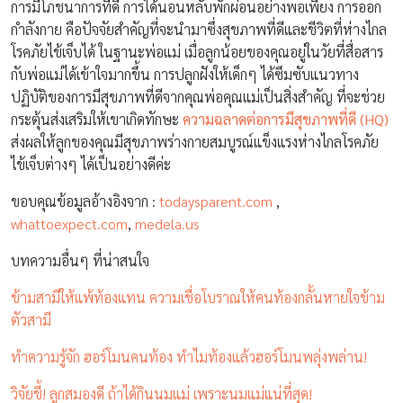
การมีโภชนาการที่ดี การได้นอนหลับพักผ่อนอย่างพอเพียง การออก
กำลังกาย คือปัจจัยสำคัญที่จะนำมาซึ่งสุขภาพที่ดีและชีวิตที่ห่างไกล
โรคภัยไข้เจ็บได้ ในฐานะพ่อแม่ เมื่อลูกน้อยของคุณอยู่ในวัยที่สื่อสาร
กับพ่อแม่ได้เข้าใจมากขึ้น การปลูกฝังให้เด็กๆ ได้ซึมซับแนวทาง
ปฏิบัติของการมีสุขภาพที่ดีจากคุณพ่อคุณแม่เป็นสิ่งสำคัญ ที่จะช่วย
กระตุ้นส่งเสริมให้เขาเกิดทักษะ
ความฉลาดต่อการมีสุขภาพที่ดี (HQ)
ส่งผลให้ลูกของคุณมีสุขภาพร่างกายสมบูรณ์แข็งแรงห่างไกลโรคภัย
ไข้เจ็บต่างๆ ได้เป็นอย่างดีค่ะ
ขอบคุณข้อมูลอ้างอิงจาก :
todaysparent.com
,
whattoexpect.com
,
medela.us
บทความอื่นๆ ที่น่าสนใจ
ข้ามสามีให้แพ้ท้องแทน ความเชื่อโบราณให้คนท้องกลั้นหายใจข้าม
ตัวสามี
ทำความรู้จัก ฮอร์โมนคนท้อง ทำไมท้องแล้วฮอร์โมนพลุ่งพล่าน!
วิจัยชี้! ลูกสมองดี ถ้าได้กินนมแม่ เพราะนมแม่แน่ที่สุด!