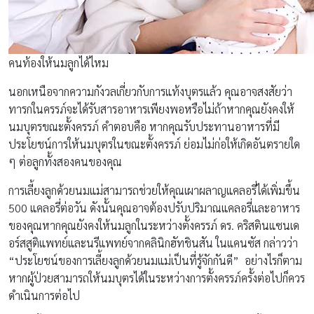
คนท้องให้นมลูกได้ไหม
นอกเหนือจากความกังวลเกี่ยวกับการแท้งบุตรแล้ว คุณอาจสงสัยว่า
ทารกในครรภ์จะได้รับสารอาหารเพียงพอหรือไม่ถ้าหากคุณยังคงให้
นมบุตรขณะตั้งครรภ์ คำตอบคือ หากคุณรับประทานอาหารที่มี
ประโยชน์การให้นมบุตรในขณะตั้งครรภ์ ย่อมไม่ก่อให้เกิดอันตรายใด
ๆ ต่อลูกทั้งสองคนของคุณ
การเลี้ยงลูกด้วยนมแม่สามารถช่วยให้คุณเผาผลาญแคลอรี่ได้เพิ่มขึ้น
500 แคลอรี่ต่อวัน ดังนั้นคุณอาจต้องปรับปริมาณแคลอรี่และอาหาร
ของคุณหากคุณยังคงให้นมลูกในระหว่างตั้งครรภ์ ดร. คริสตินแซนเด
อร์สสูติแพทย์และนรีแพทย์จากคลินิกฮัทชินสัน ในแคนซัส กล่าวว่า
“ประโยชน์ของการเลี้ยงลูกด้วยนมแม่เป็นที่รู้จักกันดี” อย่างไรก็ตาม
หากผู้ป่วยสามารถให้นมบุตรได้ในระหว่างการตั้งครรภ์ครั้งต่อไปก็ควร
ดำเนินการต่อไป