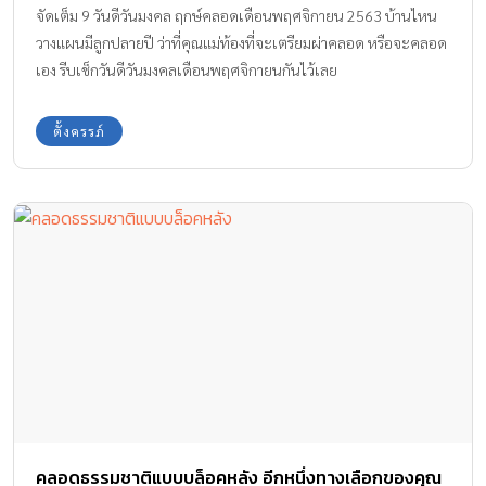
จัดเต็ม 9 วันดีวันมงคล ฤกษ์คลอดเดือนพฤศจิกายน 2563 บ้านไหน
วางแผนมีลูกปลายปี ว่าที่คุณแม่ท้องที่จะเตรียมผ่าคลอด หรือจะคลอด
เอง รีบเช็กวันดีวันมงคลเดือนพฤศจิกายนกันไว้เลย
ตั้งครรภ์
คลอดธรรมชาติแบบบล็อคหลัง อีกหนึ่งทางเลือกของคุณ