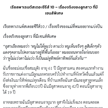
เรียลพาเรนต์สเดอะซีรีส์ 10 – เรื่องจริงของลูกสาว ที่มี
เซนส์พิเศษ
เรียลพาเรนต์สเดอะซีรีส์
10 / เรื่องจริงของแม่ที่หมออยากแบ่งปัน
เรื่องจริงของลูกสาว ที่มีเซนส์พิเศษ
“อุสาเถียงหมอว่า
‘หนูไม่ได้หูแว่ว ตาแว่ว หนูเห็นจริงๆ ดูสิเด็กๆตัว
แดงๆคลานไปคลานมาอยู่ที่พื้นก็เยอะ’ หมอถอนหายใจก่อนบอก
ว่า‘หูไม่แว่วตาไม่แว่ว ก็เป็นแม่หูทิพย์ตาทิพย์ก็แล้วกัน’”
ฉันชื่อละม่อม(ชื่อสมมุติ) อายุ 61 ปี มีลูกสามคน สองคนแรกทำงาน
รับราชการแต่งงานมีลูกแยกครอบครัวไปทำงานที่จังหวัดอื่นแล้วแต่ก็
ยังส่งเงินมาให้พ่อแม่ทุกเดือน ที่บ้านเหลือฉันสามีและอุสาลูกคนเล็ก
ซึ่งอายุห่างจากพี่เกือบ20ปี ฉันมีอุสาตอนอายุ 42ปี ตอนนี้อุสาอายุ
ได้ 19 ปี
อาจจะเพราะฉันมีอุสาตอนอายุมาก อุสาจึงไม่แข็งแรง ตอนคลอด