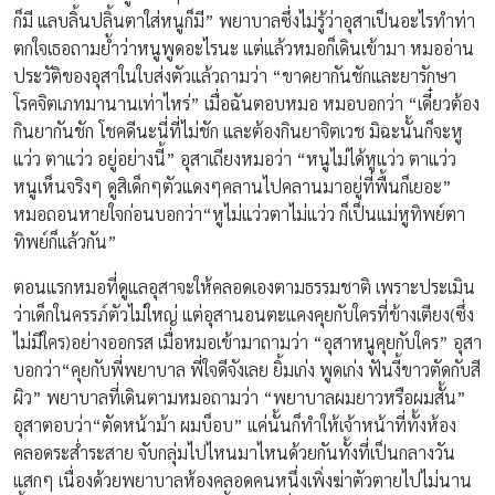
ก็มี แลบลิ้นปลิ้นตาใส่หนูก็มี” พยาบาลซึ่งไม่รู้ว่าอุสาเป็นอะไรทำท่า
ตกใจเธอถามย้ำว่าหนูพูดอะไรนะ แต่แล้วหมอก็เดินเข้ามา หมออ่าน
ประวัติของอุสาในใบส่งตัวแล้วถามว่า “ขาดยากันชักและยารักษา
โรคจิตเภทมานานเท่าไหร่” เมื่อฉันตอบหมอ หมอบอกว่า “เดี๋ยวต้อง
กินยากันชัก โชคดีนะนี่ที่ไม่ชัก และต้องกินยาจิตเวช มิฉะนั้นก็จะหู
แว่ว ตาแว่ว อยู่อย่างนี้” อุสาเถียงหมอว่า “หนูไม่ได้หูแว่ว ตาแว่ว
หนูเห็นจริงๆ ดูสิเด็กๆตัวแดงๆคลานไปคลานมาอยู่ที่พื้นก็เยอะ”
หมอถอนหายใจก่อนบอกว่า“หูไม่แว่วตาไม่แว่ว ก็เป็นแม่หูทิพย์ตา
ทิพย์ก็แล้วกัน”
ตอนแรกหมอที่ดูแลอุสาจะให้คลอดเองตามธรรมชาติ เพราะประเมิน
ว่าเด็กในครรภ์ตัวไม่ใหญ่ แต่อุสานอนตะแคงคุยกับใครที่ข้างเตียง(ซึ่ง
ไม่มีใคร)อย่างออกรส เมื่อหมอเข้ามาถามว่า “อุสาหนูคุยกับใคร” อุสา
บอกว่า“คุยกับพี่พยาบาล พี่ใจดีจังเลย ยิ้มเก่ง พูดเก่ง ฟันงี้ขาวตัดกับสี
ผิว” พยาบาลที่เดินตามหมอถามว่า “พยาบาลผมยาวหรือผมสั้น”
อุสาตอบว่า“ตัดหน้าม้า ผมบ็อบ” แค่นั้นก็ทำให้เจ้าหน้าที่ทั้งห้อง
คลอดระส่ำระสาย จับกลุ่มไปไหนมาไหนด้วยกันทั้งที่เป็นกลางวัน
แสกๆ เนื่องด้วยพยาบาลห้องคลอดคนหนึ่งเพิ่งฆ่าตัวตายไปไม่นาน