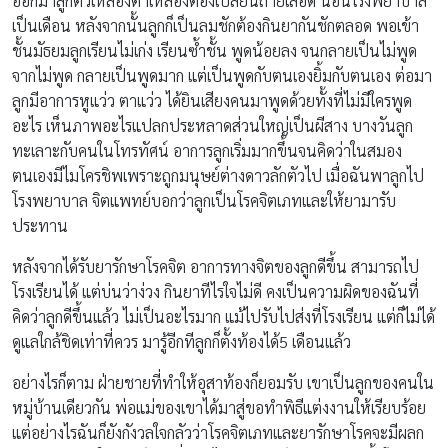
ออกมาลูกตัวเหลืองตาเหลืองต้องเปลี่ยนถ่ายเลือด นอนโรงพยาบาล
เป็นเดือน หลังจากนั้นลูกก็เป็นลมชักต้องกินยากันชักตลอด พอเข้า
ชั้นมัธยมลูกเรียนไม่เก่ง เรียนซ้ำชั้น พูดน้อยลง จนกลายเป็นไม่พูด
จากไม่พูด กลายเป็นพูดมาก แต่เป็นพูดกับตนเองยิ้มกับตนเอง ต่อมา
ลูกมีอาการหูแว่ว ตาแว่ว ได้ยินเสียงคนมาพูดด้วยทั้งที่ไม่มีใครพูด
อะไร เห็นภาพอะไรแปลกประหลาดส่วนใหญ่เป็นผีสาง บางวันลูก
ทะเลาะกับคนในโทรทัศน์ อาการลูกเริ่มมากขึ้นจนคิดว่าในสมอง
ตนเองมีไมโครชิพเพราะถูกมนุษย์ต่างดาวลักตัวไป เมื่อฉันพาลูกไป
โรงพยาบาล จิตแพทย์บอกว่าลูกเป็นโรคจิตเภทและให้ยามารับ
ประทาน
หลังจากได้รับยารักษาโรคจิต อาการทางจิตของลูกดีขึ้น สามารถไป
โรงเรียนได้ แต่บ่นว่าง่วง กินยาทีไรใจไม่ดี คงเป็นความผิดของฉันที่
คิดว่าลูกดีขึ้นแล้ว ไม่เป็นอะไรมาก แม้ไปรับไปส่งที่โรงเรียน แต่ก็ไม่ได้
ดูแลใกล้ชิดเท่าที่ควร มารู้อีกทีลูกก็ตั้งท้องได้5 เดือนแล้ว
อย่างไรก็ตาม ฝ่ายชายที่ทำให้อุสาท้องก็ยอมรับ เขาเป็นลูกของคนใน
หมู่บ้านเดียวกัน พ่อแม่ของเขาได้มาสู่ขอทำพิธีแต่งงานให้เรียบร้อย
แต่อย่างไรฉันก็ยังกังวลใจกลัวว่าโรคจิตเภทและยารักษาโรคจะมีผลก