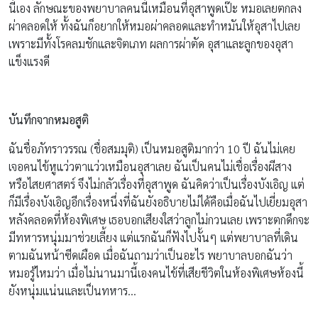
นี้เอง ลักษณะของพยาบาลคนนี้เหมือนที่อุสาพูดเป๊ะ หมอเลยตกลง
ผ่าคลอดให้ ทั้งฉันก็อยากให้หมอผ่าคลอดและทำหมันให้อุสาไปเลย
เพราะมีทั้งโรคลมชักและจิตเภท ผลการผ่าตัด อุสาและลูกของอุสา
แข็งแรงดี
บันทึกจากหมอสูติ
ฉันชื่อภัทราวรรณ (ชื่อสมมุติ) เป็นหมอสูติมากว่า 10 ปี ฉันไม่เคย
เจอคนไข้หูแว่วตาแว่วเหมือนอุสาเลย ฉันเป็นคนไม่เชื่อเรื่องผีสาง
หรือไสยศาสตร์ จึงไม่กลัวเรื่องที่อุสาพูด ฉันคิดว่าเป็นเรื่องบังเอิญ แต่
ก็มีเรื่องบังเอิญอีกเรื่องหนึ่งที่ฉันยังอธิบายไม่ได้คือเมื่อฉันไปเยี่ยมอุสา
หลังคลอดที่ห้องพิเศษ เธอบอกเสียงใสว่าลูกไม่กวนเลย เพราะตกดึกจะ
มีทหารหนุ่มมาช่วยเลี้ยง แต่แรกฉันก็ฟังไปงั้นๆ แต่พยาบาลที่เดิน
ตามฉันหน้าซีดเผือด เมื่อฉันถามว่าเป็นอะไร พยาบาลบอกฉันว่า
หมอรู้ไหมว่า เมื่อไม่นานมานี้เองคนไข้ที่เสียชีวิตในห้องพิเศษห้องนี้
ยังหนุ่มแน่นและเป็นทหาร…