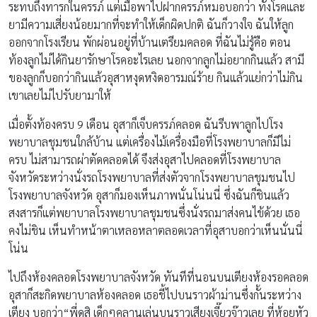
ระทบถึงทารกในครรภ์ แต่เมื่อพาไปฝากครรภ์หมอบอกว่า ทั้งโรคและ
ยามีความเสี่ยงน้อยมากที่จะทำให้เด็กผิดปกติ ฉันก็วางใจ ฉันให้ลูก
ออกจากโรงเรียน พักผ่อนอยู่ที่บ้านเตรียมคลอด ที่ฉันไม่รู้คือ ตอน
ท้องลูกไม่ได้กินยารักษาโรคอะไรเลย นอกจากลูกไม่อยากกินแล้ว สามี
ของลูกก็บอกว่ากินแล้วอุสาหงุดหงิดอารมณ์ร้าย กินแล้วแย่กว่าไม่กิน
เขาเลยไม่ไปรับยามาให้
เมื่อตั้งท้องครบ 9 เดือน อุสาก็เจ็บครรภ์คลอด ฉันรีบพาลูกไปโรง
พยาบาลชุมชนใกล้บ้าน แต่เครื่องไม้เครื่องมือที่โรงพยาบาลก็มีไม่
ครบ ไม่สามารถผ่าตัดคลอดได้ จึงส่งอุสาไปคลอดที่โรงพยาบาล
จังหวัดระหว่างนั่งรถโรงพยาบาลที่ส่งตัวจากโรงพยาบาลชุมชนไป
โรงพยาบาลจังหวัด อุสาก็มองเห็นภาพนั่นโน่นนี่ ซึ่งฉันก็ชินแล้ว
สงสารก็แต่พยาบาลโรงพยาบาลชุมชนซึ่งนั่งรถมาส่งคนไข้ด้วย เธอ
คงไม่ชิน เห็นทำหน้าตาเหลอหลาตลอดเวลาที่อุสาบอกว่าเห็นนั่นนี่
โน่น
ไปถึงห้องคลอดโรงพยาบาลจังหวัด ทันทีที่นอนบนเตียงห้องรอคลอด
อุสาก็สะกิดพยาบาลห้องคลอด เธอชี้ไปบนราวผ้าม่านซึ่งกั้นระหว่าง
เตียง บอกว่า“พี่ดูสิ เด็กๆคลานเล่นบนราวเสียงเจี๊ยวจ๊าวเลย ที่ห้อยหัว