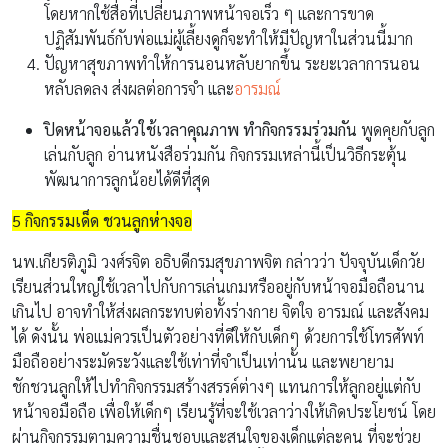
โดยหากใช้สื่อที่เปลี่ยนภาพหน้าจอเร็ว ๆ และการขาด
ปฏิสัมพันธ์กับพ่อแม่ผู้เลี้ยงดูก็จะทำให้มีปัญหาในส่วนนี้มาก
ปัญหาสุขภาพทำให้การนอนหลับยากขึ้น ระยะเวลาการนอน
หลับลดลง ส่งผลต่อการจำ และ
อารมณ์
ปิดหน้าจอแล้วใช้เวลาคุณภาพ ทำกิจกรรมร่วมกัน
พูดคุยกับลูก
เล่นกับลูก อ่านหนังสือร่วมกัน กิจกรรมเหล่านี้เป็นวิธีกระตุ้น
พัฒนาการลูกน้อยได้ดีที่สุด
5 กิจกรรมเด็ด ชวนลูกห่างจอ
นพ.เกียรติภูมิ วงศ์รจิต อธิบดีกรมสุขภาพจิต กล่าวว่า ปัจจุบันเด็กวัย
เรียนส่วนใหญ่ใช้เวลาไปกับการเล่นเกมหรืออยู่กับหน้าจอมือถือนาน
เกินไป อาจทำให้ส่งผลกระทบต่อทั้งร่างกาย จิตใจ อารมณ์ และสังคม
ได้ ดังนั้น พ่อแม่ควรเป็นตัวอย่างที่ดีให้กับเด็กๆ ด้วยการใช้โทรศัพท์
มือถืออย่างระมัดระวังและใช้เท่าที่จำเป็นเท่านั้น และพยายาม
ชักชวนลูกให้ไปทำกิจกรรมสร้างสรรค์ต่างๆ แทนการให้ลูกอยู่แต่กับ
หน้าจอมือถือ เพื่อให้เด็กๆ เรียนรู้ที่จะใช้เวลาว่างให้เกิดประโยชน์ โดย
ผ่านกิจกรรมตามความชื่นชอบและสนใจของเด็กแต่ละคน ที่จะช่วย