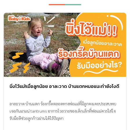
นิ่งไว้แม่!เมื่อลูกน้อย อาละวาด บ้านแตกหมอแนะทำยังไงดี
อาละวาด บ้านแตก ร้องกรี๊ดตลอดทางพ่อแม่ที่มีลูกคงเคยประสบพบ
เจอกันมาแน่ tantrums อาการโวยวายของเด็กเล็กที่พ่อแม่ควรใส่ใจ
รับมือดีช่วยลูกก้าวผ่านได้ไร้ปัญหา