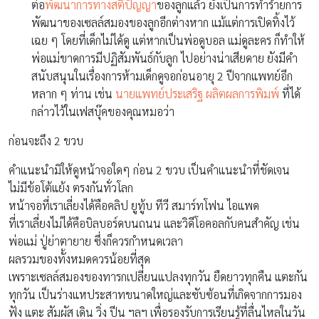
ต่อ
พัฒนาการทางสติปัญญา
ของลูกแล้ว ยังเป็นการทำร้ายการ
พัฒนาของเซลล์สมองของลูกอีกต่างหาก แม้แต่การเปิดทิ้งไว้
เฉย ๆ โดยที่เด็กไม่ได้ดู แต่หากเป็นพ่อดูบอล แม่ดูละคร ก็ทำให้
พ่อแม่ขาดการมีปฏิสัมพันธ์กับลูก ไปอย่างน่าเสียดาย ยังมีคำ
สนับสนุนในเรื่องการห้ามเด็กดูจอก่อนอายุ 2 ปีจากแพทย์อีก
หลาก ๆ ท่าน เช่น
นายแพทย์ประเสริฐ ผลิตผลการพิมพ์
ที่ได้
กล่าวไว้ในเฟสบุ๊คของคุณหมอว่า
ก่อนจะถึง 2 ขวบ
คำแนะนำมิให้ดูหน้าจอใดๆ ก่อน 2 ขวบ เป็นคำแนะนำที่ชัดเจน
ไม่มีข้อโต้แย้ง ตรงกันทั่วโลก
หน้าจอที่เราเลี่ยงได้คือคลิป ยูทู้บ ทีวี สมาร์ทโฟน ไอแพด
ที่เราเลี่ยงไม่ได้คือบิลบอร์ดบนถนน และวิดีโอคอลกับคนสำคัญ เช่น
พ่อแม่ ปู่ย่าตายาย ซึ่งก็ควรกำหนดเวลา
ผลรวมของทั้งหมดควรน้อยที่สุด
เพราะเซลล์สมองของทารกเปลี่ยนแปลงทุกวัน ยืดยาวทุกคืน แตะกัน
ทุกวัน เป็นร่างแหประสาทขนาดใหญ่และซับซ้อนที่เกิดจากการมอง
ฟัง แตะ สัมผัส เดิน วิ่ง ปีน ฯลฯ เพื่อรองรับการเรียนรู้ที่ลื่นไหลในวัน