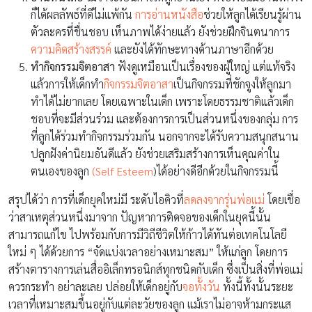
ก็ได้ผลลัพธ์ที่ดีไม่แพ้กัน
การอ่านหนังสือ
ช่วยให้ลูกได้เรียนรู้ผ่าน
ตัวละครที่ชื่นชอบ เห็นภาพได้ง่ายแล้ว ยังช่วยฝึกจินตนาการ
ความคิดสร้างสรรค์
และยังได้ทักษะทางด้านภาษาอีกด้วย
ทำกิจกรรมจิตอาสา
ฟังดูเหมือนเป็นเรื่องของผู้ใหญ่ แต่แท้จริง
แล้วการให้เด็กทำ
กิจกรรมจิตอาสา
เป็นกิจกรรมที่ชักจูงให้ลูกมา
ทำได้ไม่ยากเลย โดยเฉพาะในเด็ก เพราะโดยธรรมชาติแล้วเด็ก
ชอบที่จะมีส่วนร่วม และต้องการการเป็นส่วนหนึ่งของกลุ่ม การ
ที่ลูกได้ร่วมทำกิจกรรมร่วมกัน นอกจากจะได้รับความสนุกสนาน
ปลูกฝังค่านิยมอันดีแล้ว ยังช่วยเสริมสร้างการเห็นคุณค่าใน
ตนเองของลูก
(Self Esteem
)ได้อย่างดีอีกด้วยในกิจกรรมนี้
สรุปได้ว่า การที่เด็กยุคใหม่มี ระดับไอคิวที่
ลดลงจากรุ่นพ่อแม่
โดยเชื่อ
ว่าสาเหตุส่วนหนึ่งมาจาก ปัญหาการติดจอของเด็กในยุคนี้นั้น
สามารถแก้ไข ไปพร้อมกับการมีวิถีชีวิตให้ก้าวได้ทันต่อเทคโนโลยี
ใหม่ ๆ ได้ด้วยการ “จัดแบ่งเวลาอย่างเหมาะสม” ให้แก่ลูก โดยการ
สร้างตารางการเล่นสื่ออิเล็กทรอนิกส์ทุกชนิดกับเด็ก ซึ่งเป็นสิ่งที่พ่อแม่
ควรกระทำ อย่าละเลย ปล่อยให้เด็กอยู่กับ
จอทั้งวัน
ทั้งนี้ทั้งนั้นระยะ
เวลาที่เหมาะสมขึ้นอยู่กับแต่ละวัยของลูก แม้เราไม่อาจห้ามกระแส