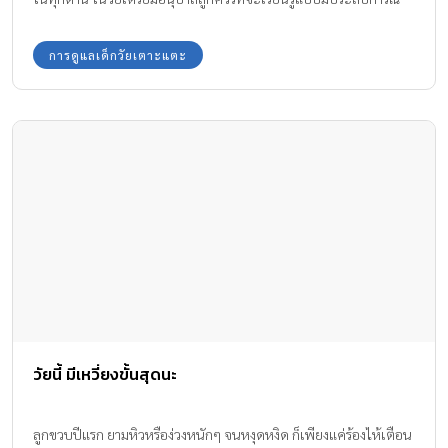
จริงไม่เน้นการท่องจำ หรือการฝึกฝน
การดูแลเด็กวัยเตาะแตะ
วัยนี้ มีเหวี่ยงขั้นสุดนะ
ลูกขวบปีแรก ยามหิวหรือง่วงหนักๆ จนหงุดหงิด ก็เพียงแค่ร้องไห้เตือน