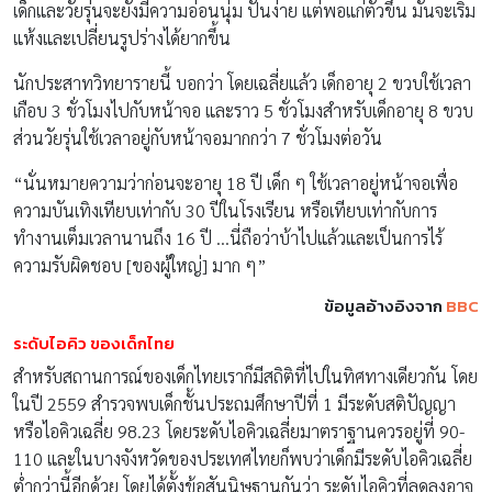
เด็กและวัยรุ่นจะยังมีความอ่อนนุ่ม ปั้นง่าย แต่พอแก่ตัวขึ้น มันจะเริ่ม
แห้งและเปลี่ยนรูปร่างได้ยากขึ้น
นักประสาทวิทยารายนี้ บอกว่า โดยเฉลี่ยแล้ว เด็กอายุ 2 ขวบใช้เวลา
เกือบ 3 ชั่วโมงไปกับหน้าจอ และราว 5 ชั่วโมงสำหรับเด็กอายุ 8 ขวบ
ส่วนวัยรุ่นใช้เวลาอยู่กับหน้าจอมากกว่า 7 ชั่วโมงต่อวัน
“นั่นหมายความว่าก่อนจะอายุ 18 ปี เด็ก ๆ ใช้เวลาอยู่หน้าจอเพื่อ
ความบันเทิงเทียบเท่ากับ 30 ปีในโรงเรียน หรือเทียบเท่ากับการ
ทำงานเต็มเวลานานถึง 16 ปี …นี่ถือว่าบ้าไปแล้วและเป็นการไร้
ความรับผิดชอบ [ของผู้ใหญ่] มาก ๆ”
ข้อมูลอ้างอิงจาก
BBC
ระดับไอคิว ของเด็กไทย
สำหรับสถานการณ์ของเด็กไทยเราก็มีสถิติที่ไปในทิศทางเดียวกัน โดย
ในปี 2559 สำรวจพบเด็กชั้นประถมศึกษาปีที่ 1 มีระดับสติปัญญา
หรือไอคิวเฉลี่ย 98.23 โดยระดับไอคิวเฉลี่ยมาตราฐานควรอยู่ที่ 90-
110 และในบางจังหวัดของประเทศไทยก็พบว่าเด็กมีระดับไอคิวเฉลี่ย
ต่ำกว่านี้อีกด้วย โดยได้ตั้งข้อสันนิษฐานกันว่า ระดับไอคิวที่ลดลงอาจ