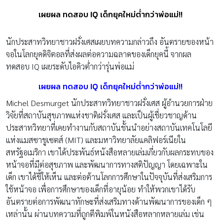
เผยผล ทดสอบ IQ เด็กยุคใหม่ต่ำกว่าพ่อแม่!!
นักประสาทวิทยาชาวฝรั่งเศสเผยบทความกล่าวถึง อันตรายของหน้า
จอในโลกยุคดิจิตอลที่ส่งผลต่อความฉลาดของเด็กยุคนี้ จากผล
ทดสอบ IQ เผยระดับไอคิวต่ำกว่ารุ่นพ่อแม่
เผยผล ทดสอบ IQ เด็กยุคใหม่ต่ำกว่าพ่อแม่!!
Michel Desmurget นักประสาทวิทยาชาวฝรั่งเศส ผู้อำนวยการฝ่าย
วิจัยที่สถาบันสุขภาพแห่งชาติฝรั่งเศส และเป็นผู้เชี่ยวชาญด้าน
ประสาทวิทยาที่เคยทำงานกับสถาบันชั้นนำอย่างสถาบันเทคโนโลยี
แห่งแมสซาชูเซตส์ (MIT) และมหาวิทยาลัยแคลิฟอร์เนียใน
สหรัฐอเมริกา เขาได้ประพันธ์หนังสือหลายเล่มเกี่ยวกับผลกระทบของ
หน้าจอที่มีต่อสุขภาพ และพัฒนาการทางสติปัญญา โดยเฉพาะใน
เด็ก เขาได้ชี้ให้เห็น และต่อต้านโลกการศึกษาในปัจจุบันที่ส่งเสริมการ
ใช้หน้าจอ เพื่อการศึกษาของเด็กที่อายุน้อย ทำให้พวกเขาได้รับ
อันตรายต่อการพัฒนาทักษะที่ส่งเสริมทางด้านพัฒนาการของเด็ก ๆ
เหล่านั้น ผ่านบทความที่ถูกตีพิมพ์ในหนังสือหลากหลายเล่ม เช่น