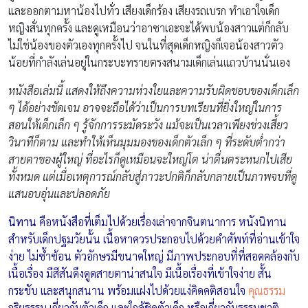
และออกตามหาน้องไปทั่ว เสียงเด็กร้อง เสียงรถเบรก ทำเอาใจเด็ก
หญิงสั่นทุกครั้ง และดูเหมือนว่าอาซาเอะจะได้พบน้องสาวแต่ก็กลับ
ไม่ใช่น้องของตัวเองทุกครั้งไป จนในที่สุดเด็กหญิงก็เจอน้องสาวตัว
น้อยที่กำลังเล่นอยู่ในกระบะทรายตรงสนามเด็กเล่นแถวบ้านนั่นเอง
หนังสือเล่มนี้ แสดงให้ถึงความห่วงใยและความรับผิดชอบของเด็กเล็ก
ๆ ได้อย่างชัดเจน อาจจะถือได้ว่าเป็นการบทเรียนที่ยิ่งใหญ่ในการ
สอนให้เด็กเล็ก ๆ รู้จักการระมัดระวัง แม้จะเป็นเวลาเพียงช่วงเสี้ยว
วินาทีก็ตาม และทำให้เห็นมุมมองของเด็กตัวเล็ก ๆ ที่ระดับต่ำกว่า
สายตาของผู้ใหญ่ ที่อะไรก็ดูเหมือนจะใหญ่โต น่าตื่นตระหนกไปเสีย
ทั้งหมด แต่เมื่อเหตุการณ์กลับสู่ภาวะปกติก็กลับกลายเป็นภาพจบที่ดู
แสนอบอุ่นและปลอดภัย
นิทาน
คือหนังสือที่เต็มไปด้วยเรื่องเล่าจากจินตนาการ หนังนิทาน
สำหรับเด็กปฐมวัยนั้น เนื้อหาควรประกอบไปด้วยคำศัพท์ที่อ่านเข้าใจ
ง่าย ไม่ซ้ำซ้อน ตัวอักษรมีขนาดใหญ่ มีภาพประกอบที่ที่สอดคล้องกับ
เนื้อเรื่อง มีสีสันดึงดูดสายตาน่าสนใจ มีเนื้อเรื่องที่เข้าใจง่าย สั้น
กระชับ และสนุกสนาน พร้อมแฝงไปด้วยแง่คิดคติสอนใจ
คุณธรรม
จริยธรรม เกี่ยวกับตัวเด็ก และใกล้ชิดตัวเด็ก หรือเกี่ยวกับธรรมชาติ