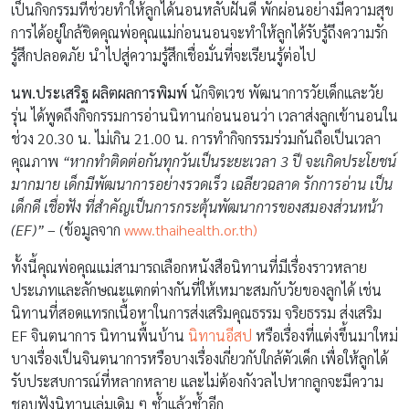
เป็นกิจกรรมที่ช่วยทำให้ลูกได้นอนหลับฝันดี พักผ่อนอย่างมีความสุข
การได้อยู่ใกล้ชิดคุณพ่อคุณแม่ก่อนนอนจะทำให้ลูกได้รับรู้ถึงความรัก
รู้สึกปลอดภัย นำไปสู่ความรู้สึกเชื่อมั่นที่จะเรียนรู้ต่อไป
นพ.ประเสริฐ ผลิตผลการพิมพ์
นักจิตเวช พัฒนาการวัยเด็กและวัย
รุ่น ได้พูดถึงกิจกรรมการอ่านนิทานก่อนนอนว่า เวลาส่งลูกเข้านอนใน
ช่วง 20.30 น. ไม่เกิน 21.00 น. การทำกิจกรรมร่วมกันถือเป็นเวลา
คุณภาพ
“หากทำติดต่อกันทุกวันเป็นระยะเวลา 3 ปี จะเกิดประโยชน์
มากมาย เด็กมีพัฒนาการอย่างรวดเร็ว เฉลียวฉลาด รักการอ่าน เป็น
เด็กดี เชื่อฟัง ที่สำคัญเป็นการกระตุ้นพัฒนาการของสมองส่วนหน้า
(EF)”
– (ข้อมูลจาก
www.thaihealth.or.th)
ทั้งนี้คุณพ่อคุณแม่สามารถเลือกหนังสือนิทานที่มีเรื่องราวหลาย
ประเภทและลักษณะแตกต่างกันที่ให้เหมาะสมกับวัยของลูกได้ เช่น
นิทานที่สอดแทรกเนื้อหาในการส่งเสริมคุณธรรม จริยธรรม ส่งเสริม
EF จินตนาการ นิทานพื้นบ้าน
นิทานอีสป
หรือเรื่องที่แต่งขึ้นมาใหม่
บางเรื่องเป็นจินตนาการหรือบางเรื่องเกี่ยวกับใกล้ตัวเด็ก เพื่อให้ลูกได้
รับประสบการณ์ที่หลากหลาย และไม่ต้องกังวลไปหากลูกจะมีความ
ชอบฟังนิทานเล่มเดิม ๆ ซ้ำแล้วซ้ำอีก