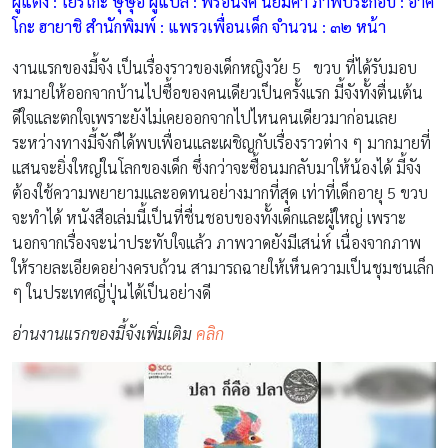
ผู้แต่ง : โยริโกะ ษุษุอิ ผู้แปล : พรอนงค์ นิยมค้า ภาพประกอบ : อาคิ
โกะ ฮายาชิ สำนักพิมพ์ : แพรวเพื่อนเด็ก จำนวน : ๓๒ หน้า
งานแรกของมี้จัง เป็นเรื่องราวของเด็กหญิงวัย 5 ขวบ ที่ได้รับมอบ
หมายให้ออกจากบ้านไปซื้อของคนเดียวเป็นครั้งแรก มี้จังทั้งตื่นเต้น
ดีใจและตกใจเพราะยังไม่เคยออกจากไปไหนคนเดียวมาก่อนเลย
ระหว่างทางมี้จังก็ได้พบเพื่อนและเผชิญกับเรื่องราวต่าง ๆ มากมายที่
แสนจะยิ่งใหญ่ในโลกของเด็ก ซึ่งกว่าจะซื้อนมกลับมาให้น้องได้ มี้จัง
ต้องใช้ความพยายามและอดทนอย่างมากที่สุด เท่าที่เด็กอายุ 5 ขวบ
จะทำได้ หนังสือเล่มนี้เป็นที่ชื่นชอบของทั้งเด็กและผู้ใหญ่ เพราะ
นอกจากเรื่องจะน่าประทับใจแล้ว ภาพวาดยังมีเสน่ห์ เนื่องจากภาพ
ให้รายละเอียดอย่างครบถ้วน สามารถฉายให้เห็นความเป็นชุมชนเล็ก
ๆ ในประเทศญี่ปุ่นได้เป็นอย่างดี
อ่านงานแรกของมี้จังเพิ่มเติม
คลิก