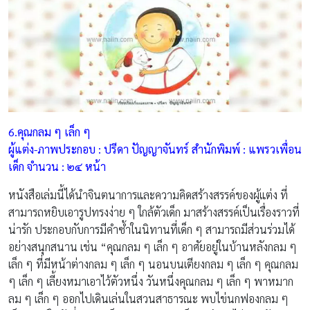
6.คุณกลม ๆ เล็ก ๆ
ผู้แต่ง-ภาพประกอบ : ปรีดา ปัญญาจันทร์ สำนักพิมพ์ : แพรวเพื่อน
เด็ก จำนวน : ๒๔ หน้า
หนังสือเล่มนี้ได้นำจินตนาการและความคิดสร้างสรรค์ของผู้แต่ง ที่
สามารถหยิบเอารูปทรงง่าย ๆ ใกล้ตัวเด็ก มาสร้างสรรค์เป็นเรื่องราวที่
น่ารัก ประกอบกับการมีคำซ้ำในนิทานที่เด็ก ๆ สามารถมีส่วนร่วมได้
อย่างสนุกสนาน เช่น “คุณกลม ๆ เล็ก ๆ อาศัยอยู่ในบ้านหลังกลม ๆ
เล็ก ๆ ที่มีหน้าต่างกลม ๆ เล็ก ๆ นอนบนเตียงกลม ๆ เล็ก ๆ คุณกลม
ๆ เล็ก ๆ เลี้ยงหมาเอาไว้ตัวหนึ่ง วันหนึ่งคุณกลม ๆ เล็ก ๆ พาหมาก
ลม ๆ เล็ก ๆ ออกไปเดินเล่นในสวนสาธารณะ พบไข่นกฟองกลม ๆ