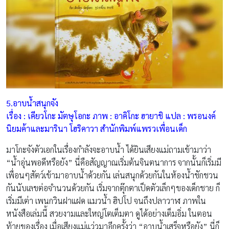
5.อาบน้ำสนุกจัง
เรื่อง : เคียวโกะ มัตษุโอกะ ภาพ : อาคิโกะ ฮายาชิ แปล : พรอนงค์
นิยมค้าและมารินา โฮริคาวา สำนักพิมพ์แพรวเพื่อนเด็ก
มาโกะจังตัวเอกในเรื่องกำลังจะอาบน้ำ ได้ยินเสียงแม่ถามเข้ามาว่า
“น้ำอุ่นพอดีหรือยัง” นี่คือสัญญาณเริ่มต้นจินตนาการ จากนั้นก็เริ่มมี
เพื่อนๆสัตว์เข้ามาอาบน้ำด้วยกัน เล่นสนุกด้วยกันในห้องน้ำชักชวน
กันนับเลขต่อจำนวนด้วยกัน เริ่มจากตุ๊กตาเป็ดตัวเล็กๆของเด็กชาย ก็
เริ่มมีเต่า เพนกวินฝาแฝด แมวน้ำ ฮิปโป จนถึงปลาวาฬ ภาพใน
หนังสือเล่มนี้ สวยงามและใหญ่โตเต็มตา ดูได้อย่างเต็มอิ่ม ในตอน
ท้ายของเรื่อง เมื่อเสียงแม่แว่วมาอีกครั้งว่า “อาบน้ำเสร็จหรือยัง” นี่ก็