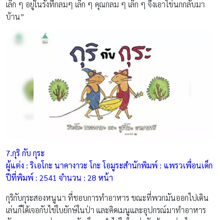
เล็ก ๆ อยู่ในรังที่กลมๆ เล็ก ๆ คุณกลม ๆ เล็ก ๆ จึงเอาไข่นกกลับมา
บ้าน”
7.กุริ กับ กุระ
ผู้แต่ง : ริเอโกะ นาคางาวะ โกะ โอมูระสํานักพิมพ์ : แพรวเพื่อนเด็ก
ปีที่พิมพ์ :
2541 จํานวน : 28 หน้า
กุริกับกุระสองหนูนา ที่ชอบการทำอาหาร ขณะที่พวกมันออกไปเดิน
เล่นก็ได้เจอกับไข่ใบยักษ์ในป่า และคิดเมนูและอุปกรณ์มาทำอาหาร