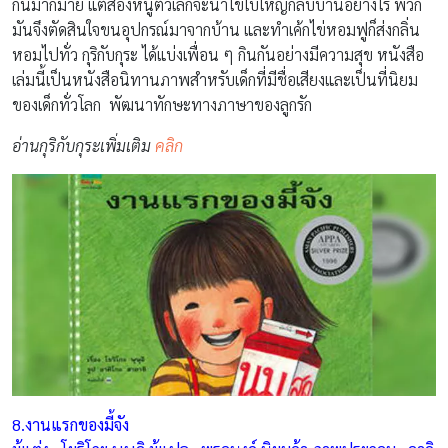
กันมากมาย แต่สองหนูตัวเล็กจะนำไข่ใบใหญ่กลับบ้านอย่างไร พวก
มันจึงตัดสินใจขนอุปกรณ์มาจากบ้าน และทำเค้กไข่หอมฟูก็ส่งกลิ่น
หอมไปทั่ว กุริกับกุระ ได้แบ่งเพื่อน ๆ กินกันอย่างมีความสุข หนังสือ
เล่มนี้เป็นหนังสือนิทานภาพสำหรับเด็กที่มีชื่อเสียงและเป็นที่นิยม
ของเด็กทั่วโลก พัฒนาทักษะทางภาษาของลูกรัก
อ่านกุริกับกุระเพิ่มเติม
คลิก
8.งานแรกของมี้จัง