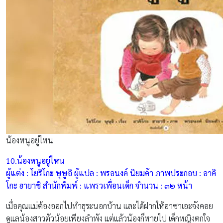
น้องหนูอยู่ไหน
10.น้องหนูอยู่ไหน
ผู้แต่ง : โยริโกะ ษุษูอิ ผู้แปล : พรอนงค์ นิยมค้า ภาพประกอบ : อาคิ
โกะ ฮายาชิ สำนักพิมพ์ : แพรวเพื่อนเด็ก จำนวน : ๓๒ หน้า
เมื่อคุณแม่ต้องออกไปทำธุระนอกบ้าน และได้ฝากให้อาซาเอะจังคอย
ดูแลน้องสาวตัวน้อยเพียงลำพัง แต่แล้วน้องก็หายไป เด็กหญิงตกใจ