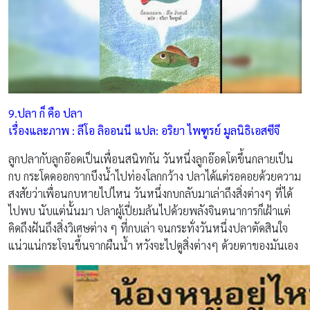
9.ปลา ก็ คือ ปลา
เรื่องและภาพ : ลีโอ ลิออนนี แปล: อริยา ไพฑูรย์ มูลนิธิเอสซีจี
ลูกปลากับลูกอ๊อดเป็นเพื่อนสนิทกัน วันหนึ่งลูกอ๊อดโตขึ้นกลายเป็น
กบ กระโดดออกจากบึงน้ำไปท่องโลกกว้าง ปลาได้แต่รอคอยด้วยความ
สงสัยว่าเพื่อนกบหายไปไหน วันหนึ่งกบกลับมาเล่าถึงสิ่งต่างๆ ที่ได้
ไปพบ นับแต่นั้นมา ปลาผู้เปี่ยมล้นไปด้วยพลังจินตนาการก็เฝ้าแต่
คิดถึงฝันถึงสิ่งวิเศษต่าง ๆ ที่กบเล่า จนกระทั่งวันหนึ่งปลาตัดสินใจ
แน่วแน่กระโจนขึ้นจากผืนน้ำ หวังจะไปดูสิ่งต่างๆ ด้วยตาของมันเอง