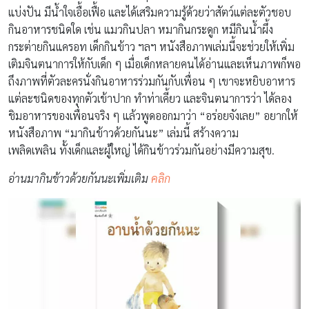
แบ่งปัน มีนํ้าใจเอื้อเฟื้อ และได้เสริมความรู้ด้วยว่าสัตว์แต่ละตัวชอบ
กินอาหารชนิดใด เช่น แมวกินปลา หมากินกระดูก หมีกินน้ำผึ้ง
กระต่ายกินแครอท เด็กกินข้าว ฯลฯ หนังสือภาพเล่มนี้จะช่วยให้เพิ่ม
เติมจินตนาการให้กับเด็ก ๆ เมื่อเด็กหลายคนได้อ่านและเห็นภาพก็พอ
ถึงภาพที่ตัวละครนั่งกินอาหารร่วมกันกับเพื่อน ๆ เขาจะหยิบอาหาร
แต่ละชนิดของทุกตัวเข้าปาก ทำท่าเคี้ยว และจินตนาการว่า ได้ลอง
ชิมอาหารของเพื่อนจริง ๆ แล้วพูดออกมาว่า “อร่อยจังเลย” อยากให้
หนังสือภาพ “มากินข้าวด้วยกันนะ” เล่มนี้ สร้างความ
เพลิดเพลิน ทั้งเด็กและผู้ใหญ่ ได้กินข้าวร่วมกันอย่างมีความสุข.
อ่านมากินข้าวด้วยกันนะเพิ่มเติม
คลิก