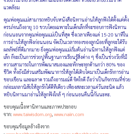
แวดล้อม
คุณพ่อคุณแม่สามารถหยิบจับหนังสือนิทานอ่านให้ลูกฟังได้ตั้งแต่ตั้ง
ครรภ์จนถึงอายุ 10 ขวบโดยเฉพาะในเด็กเล็กที่จะชอบการฟังนิทาน
ก่อนนอนจากคุณพ่อคุณแม่เป็นที่สุด ซึ่งเวลาเพียงแค่ 15-20 นาทีใน
การอ่านให้ลูกฟังก่อนนอน จัดเป็นเวลาทองของลูกน้อยที่ลูกจะได้รับ
ผลลัพธ์ที่ดีมากมาย ยิ่งคุณพ่อคุณแม่เริ่มต้นอ่านนิทานให้ลูกฟังแต่
เล็ก ก็จะเป็นการช่วยปูพื้นฐานการเรียนรู้สิ่งต่าง ๆ ซึ่งเป็นช่วงวัยที่มี
ความสามารถในการพัฒนาสมองและทักษะทุกด้านกว่า 80% ของ
ชีวิต ทั้งยังมีส่วนเสริมพัฒนาการให้ลูกได้เติบโตมาเป็นเด็กรักการอ่าน
ชอบเขียน และฉลาด รวมถึงอารมณ์ดี จิตใจดี ถือว่าเป็นกิจกรรมที่ช่วย
กล่อมเกลานิสัยให้ลูกรักได้ดีทีเดียว เพียงสละเวลาแค่วันละนิด แล้ว
หยิบนิทานมาอ่านให้ลูกฟังใกล้ ๆ ก่อนนอนคืนนี้กันนะคะ.
ขอบคุณเนื้อหานิทานและภาพประกอบ
จาก:
www.taiwisdom.org
,
www.naiin.com
ขอบคุณข้อมูลอ้างอิงจาก
:
www.healthandtrend.com
,
www.edtechbooks.com