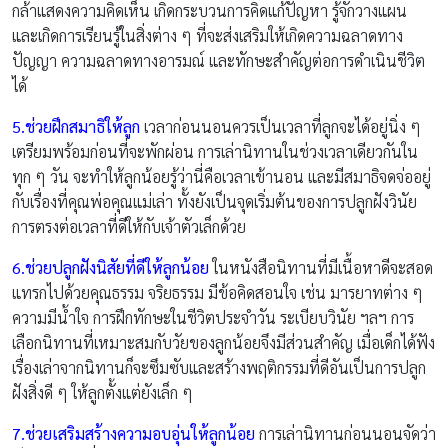
กล้าแสดงความคิดเห็น เกิดกระบวนการคิดแก้ปัญหา รู้จักวางแผน
และเกิดการเรียนรู้ในสิ่งต่าง ๆ ที่จะส่งเสริมให้เกิดความฉลาดทาง
ปัญญา ความฉลาดทางอารมณ์ และทักษะสำคัญต่อการดำเนินชีวิต
ได้
5.ช่วยฝึกสมาธิให้ลูก
เวลาก่อนนอนควรเป็นเวลาที่ลูกจะได้อยู่นิ่ง ๆ
เตรียมพร้อมก่อนที่จะพักผ่อน การเล่านิทานในช่วงเวลาเดียวกันใน
ทุก ๆ วัน จะทำให้ลูกน้อยรู้ว่านี่คือเวลาเข้านอน และมีสมาธิจดจ่ออยู่
กับเรื่องที่คุณพ่อคุณแม่เล่า ทั้งยังเป็นจุดเริ่มต้นของการปลูกฝังวินัย
การตรงต่อเวลาที่ดีให้กับเจ้าตัวเล็กด้วย
6.ช่วยปลูกฝังนิสัยที่ดีให้ลูกน้อย
ในหนังสือนิทานที่มีเนื้อหาดีจะสอด
แทรกไปด้วยคุณธรรม จริยธรรม มีข้อคิดสอนใจ เช่น มารยาทต่าง ๆ
ความมีน้ำใจ การฝึกทักษะในชีวิตประจำวัน ระเบียบวินัย ฯลฯ การ
เลือกนิทานที่เหมาะสมกับวัยของลูกน้อยจึงมีส่วนสำคัญ เมื่อเด็กได้ฟัง
เรื่องเล่าจากนิทานก็จะซึมซับและสร้างพฤติกรรมที่ดีอันเป็นการปลูก
ฝังสิ่งดี ๆ ให้ลูกตั้งแต่ยังเล็ก ๆ
7.ช่วยเสริมสร้างความอบอุ่นให้ลูกน้อย
การเล่านิทานก่อนนอนจัดว่า