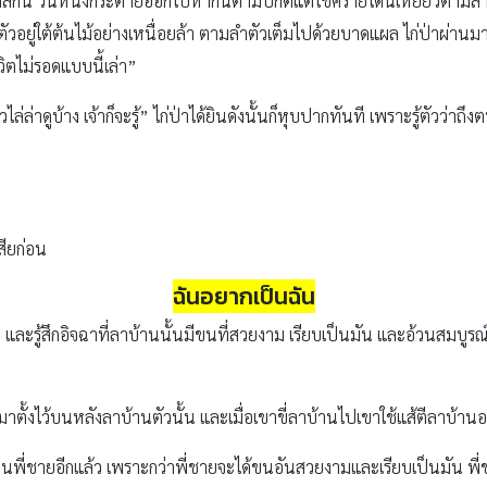
ู่ใกล้กัน วันหนึ่งกระต่ายออกไปหากินตามปกติแต่โชคร้ายโดนเหยี่ยวตามล
วอยู่ใต้ต้นไม้อย่างเหนื่อยล้า ตามลำตัวเต็มไปด้วยบาดแผล ไก่ป่าผ่านมาเ
ีวิตไม่รอดแบบนี้เล่า”
วไล่ล่าดูบ้าง เจ้าก็จะรู้” ไก่ป่าได้ยินดังนั้นก็หุบปากทันที เพราะรู้ตัวว
สียก่อน
ฉันอยากเป็นฉัน
 และรู้สึกอิจฉาที่ลาบ้านนั้นมีขนที่สวยงาม เรียบเป็นมัน และอ้วนสมบูรณ์
ตั้งไว้บนหลังลาบ้านตัวนั้น และเมื่อเขาขี่ลาบ้านไปเขาใช้แส้ตีลาบ้านอ
มือนพี่ชายอีกแล้ว เพราะกว่าพี่ชายจะได้ขนอันสวยงามและเรียบเป็นมัน พี