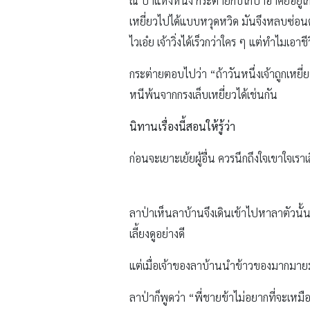
ณ ป่าแห่งหนึ่ง กระต่ายกับไก่ป่าอาศัยอย
เหยี่ยวไปได้แบบหวุดหวิด มันจึงหลบซ่อนตั
ไวเอ๋ย เจ้าวิ่งได้เร็วกว่าใคร ๆ แต่ทำไมเอาช
กระต่ายตอบไปว่า “ถ้าวันหนึ่งเจ้าถูกเหยี่ย
หนีพ้นจากกรงเล็บเหยี่ยวได้เช่นกัน
นิทานเรื่องนี้สอนให้รู้ว่า
ก่อนจะเยาะเย้ยผู้อื่น ควรนึกถึงใจเขาใจเราเ
ลาป่าเห็นลาบ้านจึงเดินเข้าไปหาลาตัวนั้น
เลี้ยงดูอย่างดี
แต่เมื่อเจ้าของลาบ้านนำข้าวของมากมายมา
ลาป่าก็พูดว่า “พี่ชายข้าไม่อยากที่จะเห