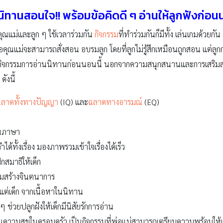
นิทานสอนใจ!! พร้อมข้อคิดดี ๆ อ่านให้ลูกฟังก่อ
คุณแม่และลูก ๆ ใช้เวลาร่วมกัน
กิจกรรม
ที่ทำร่วมกันก็มีทั้ง เล่นเกมด้วยกั
่อคุณแม่จะสามารถสั่งสอน อบรมลูก โดยที่ลูกไม่รู้สึกเหมือนถูกสอน แต่
านกิจกรรมการอ่านนิทานก่อนนอนนี้ นอกจากความสนุกสนานและการเสริมสร้
ังนี้
ลาดทั้งทางปัญญา
(IQ) และ
ฉลาดทางอารมณ์
(EQ)
ียนภาษา
ได้ทั้งเรื่อง มองภาพรวมเข้าใจเรื่องได้เร็ว
กสมาธิให้เด็ก
ิมสร้างจินตนาการ
งแต่เด็ก จากเนื้อหาในนิทาน
 ช่วยปลูกฝังให้เด็กมีนิสัยรักการอ่าน
ามสุขในครอบครัว เป็นกิจกรรมที่พ่อแม่สามารถเตรียมความพร้อมให้แก่เด็