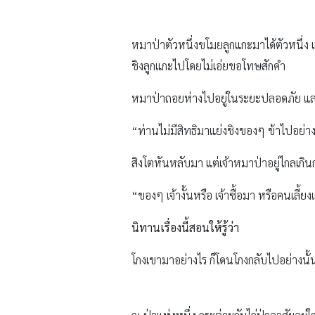
หมาป่าตัวหนึ่งขโมยลูกแกะมาได้ตัวหนึ่ง แ
ชิงลูกแกะไปโดยไม่เอ่ยขอโทษสักคำ
หมาป่าถอยห่างไปอยู่ในระยะปลอดภัย และก
“ท่านไม่มีสิทธิมาแย่งชิงของๆ ข้าไปอย่า
สิงโตหันหลับมา แต่เจ้าหมาป่าอยู่ไกลเกิน
“ของๆ เจ้างั้นหรือ เจ้าซื้อมา หรือคนเลี้
นิทานเรื่องนี้สอนให้รู้ว่า
โกงเขามาอย่างไร ก็โดนโกงกลับไปอย่างนั้