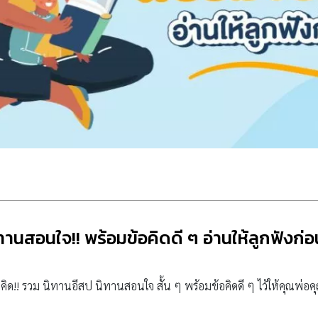
ทานสอนใจ!! พร้อมข้อคิดดี ๆ อ่านให้ลูกฟังก
ิด!! รวม นิทานอีสป นิทานสอนใจ สั้น ๆ พร้อมข้อคิดดี ๆ ไว้ให้คุณพ่อค