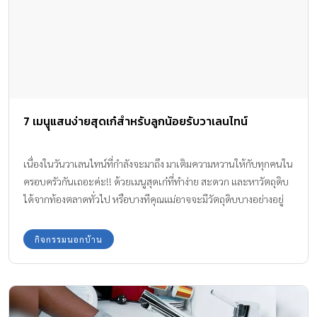
7 เมนูุแสนง่ายสุดเก๋สำหรับลูกน้อยรับวาเลนไทน์
เนื่องในวันวาเลนไทน์ที่กำลังจะมาถึง มาเติมความหวานให้กับทุกคนใน
ครอบครัวกันเถอะค่ะ!! ด้วยเมนูสุดเก๋ที่ทำง่าย สะดวก และหาวัตถุดิบ
ได้จากท้องตลาดทั่วไป หรือบางทีคุณแม่อาจจะมีวัตถุดิบบางอย่างอยู่
ในตู้เย็นแล้วก็เป็นได้ คุณแม่จะทำไว้ให้เจ้าตัวเล็กอิ่มอร่อย หรือจะทำ
ไว้เซอร์ไพรส์คุณพ่อก็เหมาะทั้งนั้น และอย่าลืมให้เจ้าตัวน้อยมีส่วนช่วย
กิจกรรมนอกบ้าน
ในการทำเมนูเหล่านี้ตามความสามารถเท่าที่เด็กแต่ละวัยจะทำได้นะ
คะ เพราะกิจกรรมทุกอย่างที่เราร่วมมือช่วยกันทำภายในครอบครัว จะ
ช่วยกระชับความสัมพันธ์ให้แนบแน่น เรามาดูกันว่าแต่ละเมนูมีอะไร
บ้าง… 1. สตรอเบอรี่รูปหัวใจ เพียงแค่นำสตรอเบอรี่สดๆ มาหั่นเป็นรูป