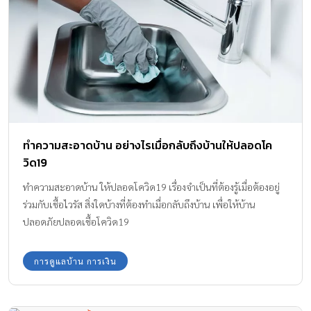
หัวใจ แล้วจิ้มคู่กับโยเกิร์ต โดยสามารถดัดแปลงใช้ผลไม้อื่นได้ ตามแต่
ที่ลูกน้อยชอบ เช่น ชมพู่ มะละกอ ฝรั่ง แอ๊ปเปิ้ล ฯลฯ 2. มันฝรั่งทอดรูป
หัวใจ วิธีการทำก็คือแบบเดียวกับการทำเฟร้นฟรายด์ทุกอย่าง เพียงแค่
ใช้พิมพ์กดคุกกี้รูปหัวใจมากด แทนการหั่นเป็นแท่งตรงเหมือนปกติ 3.
ผลแอ๊ปเปิ้ลฝังหัวใจ งานนี้ต้องใช้แอ๊ปเปิ้ลสีเขียวและแดงอย่างละลูก
แกะให้เป็นรูปหัวใจตามภาพ แล้วนำมาสลับผลกันก็จะน่ารักน่าทาน 4.
พิซซ่าหน้าหัวใจ ถ้าหากไม่ต้องการอบพิซซ่าด้วยตัวเอง ก็สามารถซื้อ
พิซซ่าตามท้องตลาดได้ แต่ใช้พิมพ์คุกกี้กดแฮม หรือไส้กรอกแผ่นให้
ทำความสะอาดบ้าน อย่างไรเมื่อกลับถึงบ้านให้ปลอดโค
เป็นรูปหัวใจแล้วนำมาวางบนหน้าพิซซ่า 5 ขนมปังไส้กรอกหัวใจ เมนูนี้
วิด19
แสนง่าย เหมาะเป็นอาหารเช้าในวันที่เร่งรีบ เพียงแค่หั่นไส้กรอกให้เป็น
เส้นยาว แล้วนำมาวางให้เป็นรูปหัวใจตามภาพ 6. แพนเค้กรูปหัวใจ
ทำความสะอาดบ้าน ให้ปลอดโควิด19 เรื่องจำเป็นที่ต้องรู้เมื่อต้องอยู่
ทำเหมือนแพนเค้กปกติทุกอย่าง เพียงแต่หยอดแป้งให้เป็นรูปหัวใจ
ร่วมกับเชื้อไวรัส สิ่งใดบ้างที่ต้องทำเมื่อกลับถึงบ้าน เพื่อให้บ้าน
หากไม่สามารถทำให้เป็นหัวใจที่รูปร่างสวยได้ […]
ปลอดภัยปลอดเชื้อโควิด19
การดูแลบ้าน การเงิน