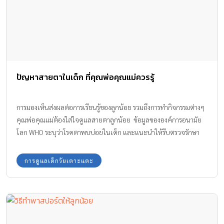
ปัญหาสายตาในเด็ก ที่คุณพ่อคุณแม่ควรรู้
การมองเห็นส่งผลต่อการเรียนรู้ของลูกน้อย รวมถึงการทำกิจกรรมต่างๆ
คุณพ่อคุณแม่ต้องใส่ใจดูแลสายตาลูกน้อย ข้อมูลขององค์การอนามัย
โลก WHO ระบุว่าโรคตาพบบ่อยในเด็ก และแนะนำให้รีบตรวจรักษา
ค้นหาความผิดปกติตั้งแต่เริ่มต้น ซึ่งพบได้ในเด็กทารก เด็กเล็ก เด็กโต
การดูแลเด็กวัยเตาะแตะ