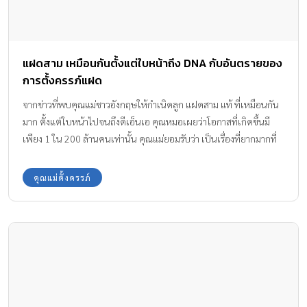
แฝดสาม เหมือนกันตั้งแต่ใบหน้าถึง DNA กับอันตรายของ
การตั้งครรภ์แฝด
จากข่าวที่พบคุณแม่ชาวอังกฤษให้กำเนิดลูก แฝดสาม แท้ ที่เหมือนกัน
มาก ตั้งแต่ใบหน้าไปจนถึงดีเอ็นเอ คุณหมอเผยว่าโอกาสที่เกิดขึ้นมี
เพียง 1 ใน 200 ล้านคนเท่านั้น คุณแม่ยอมรับว่า เป็นเรื่องที่ยากมากที่
จะแยกให้ออกว่าใครเป็นใคร เพราะเด็กมีรอยตำหนิเหมือนกันทั้งหมด
คุณแม่ตั้งครรภ์