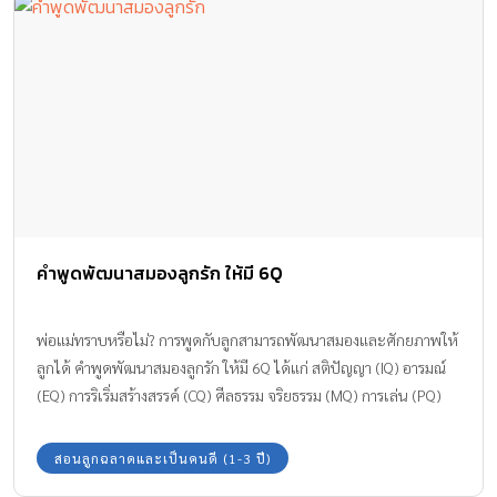
คำพูดพัฒนาสมองลูกรัก ให้มี 6Q
พ่อแม่ทราบหรือไม่? การพูดกับลูกสามารถพัฒนาสมองและศักยภาพให้
ลูกได้ คำพูดพัฒนาสมองลูกรัก ให้มี 6Q ได้แก่ สติปัญญา (IQ) อารมณ์
(EQ) การริเริ่มสร้างสรรค์ (CQ) ศีลธรรม จริยธรรม (MQ) การเล่น (PQ)
และการแก้ไขปัญหา (AQ) สามารถทำได้ด้วยคำพูดเพียงไม่กี่คำ
สอนลูกฉลาดและเป็นคนดี (1-3 ปี)