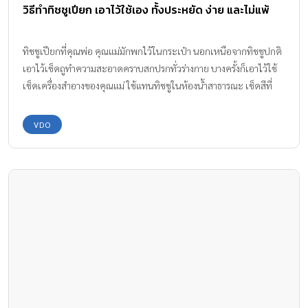
วิธีทำทิชชูเปียก เอาไว้ใช้เอง ทั้งประหยัด ง่าย และไม่แพ้
ทิชชูเปียกที่คุณพ่อ คุณแม่มักพกไว้ในกระเป๋า นอกเหนือจากทิชชูปกติ
เอาไว้เช็ดถูทำความสะอาดคราบสกปรกทั่วร่างกาย บางครั้งก็เอาไว้ใช้
เช็ดเครื่องสำอางของคุณแม่ ใช้แทนทิชชูในห้องน้ำสาธารณะ เช็ดสีที่
เลอะบนใบหน้าแขนขาของลูกน้อย เรามาดู วิธีทำทิชชูเปียก กันเลยค่ะ
VDO