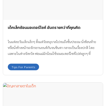
เด็กเล็กซ้อนมอเตอร์ไซค์ อันตรายกว่าที่คุณคิด
ในแต่ละวันเด็กเล็กๆ ตั้งแต่วัยอนุบาลไปจนถึงชั้นประถม นั่งซ้อนท้าย
หรือนั่งข้างหน้ารถจักรยานยนต์กันจนชินตา กลายเป็นเรื่องปกติ โดย
เฉพาะในต่างจังหวัด พ่อแม่มักนิยมใช้รถมอเตอร์ไซค์ไปส่งลูกๆ ที่
โรงเรียนในตอนเช้า โดยไม่รู้เลยว่า เด็กเล็กซ้อนมอเตอร์ไซค์ อันตราย
กว่าที่คิด
Tips For Parents