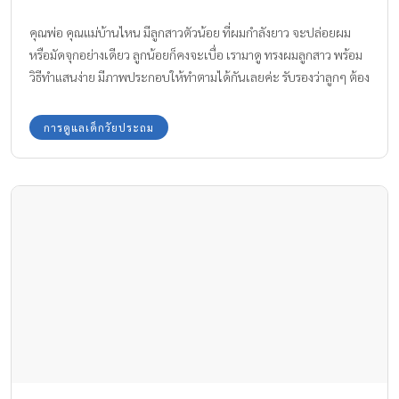
คุณพ่อ คุณแม่บ้านไหน มีลูกสาวตัวน้อย ที่ผมกำลังยาว จะปล่อยผม
หรือมัดจุกอย่างเดียว ลูกน้อยก็คงจะเบื่อ เรามาดู ทรงผมลูกสาว พร้อม
วิธีทำแสนง่าย มีภาพประกอบให้ทำตามได้กันเลยค่ะ รับรองว่าลูกๆ ต้อง
ชอบแน่นอน
การดูแลเด็กวัยประถม