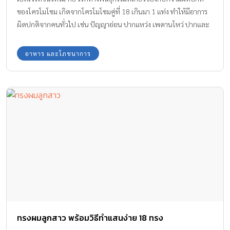
ของโครโมโซม เกิดจากโครโมโซมคู่ที่ 18 เกินมา 1 แท่ง ทำให้มีอาการ
ผิดปกติจากคนทั่วไป เช่น ปัญญาอ่อน ปากแหว่ง เพดานโหว่ ปากและ
กรามเล็ก คางเว้า ขากรรไกรสั้น หูต่ำกว่าคนปกติ มีรอยพับย่นบนเปลือก
ตา
อาหาร และโภชนาการ
ทรงผมลูกสาว พร้อมวิธีทำแสนง่าย 18 ทรง