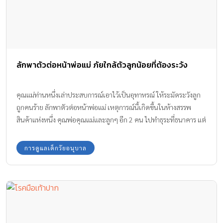
ลักพาตัวต่อหน้าพ่อแม่ ภัยใกล้ตัวลูกน้อยที่ต้องระวัง
คุณแม่ท่านหนึ่งเล่าประสบการณ์เอาไว้เป็นอุทาหรณ์ ให้ระมัดระวังลูก
ถูกคนร้าย ลักพาตัวต่อหน้าพ่อแม่ เหตุการณ์นี้เกิดขึ้นในห้างสรรพ
สินค้าแห่งหนึ่ง คุณพ่อคุณแม่และลูกๆ อีก 2 คน ไปทำธุระที่ธนาคาร แต่
เหตุการณ์ที่ไม่คาดคิดก็เกิดขึ้น มีคนแปลกหน้ามาพาลูกไปต่อหน้า
ต่อตา
การดูแลเด็กวัยอนุบาล