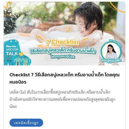
จะขาดให้ได้ สายตาหนูที่มองแม่ เหมือนจะต่อว่า ว่าทิ้งหนูไว้กับคน
แปลกหน้าทำไม??? หนูร้องไห้ดังมากเท่าไหร่ ใจแม่ร้องไห้มากเท่านั้น
หนูร้องไห้เสียงดัง และเบา สลับกันไป พ่อกับแม่นั่งรอด้วยใจ
จดจ่อ……………………… พอถึงเวลาพักกลางวัน หนูรีบก้มหน้าก้มตาตัก
ข้าวใส่ปาก โดยไม่มองหน้าใคร มือขวาจับช้อนแบบเก้ๆ กังๆ ความหิว
คงทำให้หนูรู้จักแก้ปัญหา หนูวางช้อน และใช้มือหยิบอาหารเข้าปาก
ทันที ยิ่งเห็นภาพนั้นยิ่งน้ำตาไหล… ฉันนี่แหล่ะ “พ่อแม่รังแกฉันของ
จริง” ฉันป้อนข้าวให้ลูกทุกมื้อ เพราะลูกกินช้า ฉันป้อนข้าวให้ลูกเพราะ
ลูกชอบทำเลอะ ฉันป้อนข้าวให้ลูกเพราะอยากให้ลูกกินได้เยอะ…. ลูก
กินข้าวไม่เก่ง ช่วยเหลือตัวเองไม่เป็น ไม่ใช่ลูกหรอกที่แพ้!! มันคือความ
Checklist 7 วิธีเลือกสบู่เหลวเด็ก ครีมอาบน้ำเด็ก โดยคุณ
พ่ายแพ้ของคนเป็นพ่อแม่ อย่างไม่น่าให้อภัย คนชนะที่แท้ กลับเป็น
หมอนิอร
ลูก!!! เด็กตัวเล็กๆ […]
เคล็ด (ไม่) ลับในการเลือกซื้อสบู่เหลวสำหรับเด็ก ครีมอาบน้ำเด็ก
อ้างอิงตามหลักวิชาทางการแพทย์เพื่อความปลอดภัยสูงสุดของผิวลูก
น้อย
เทคนิคเลี้ยงลูก