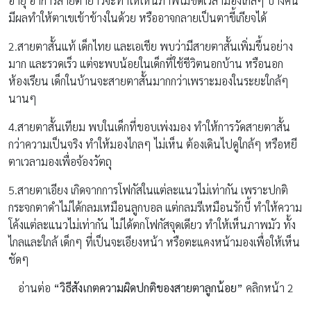
อายุ อาการสายตายาวจะทำให้เห็นภาพไม่ชัดเวลามองใกล้ๆ บางคน
มีผลทำให้ตาเขเข้าข้างในด้วย หรืออาจกลายเป็นตาขี้เกียจได้
2.สายตาสั้นแท้ เด็กไทย และเอเชีย พบว่ามีสายตาสั้นเพิ่มขึ้นอย่าง
มาก และรวดเร็ว แต่จะพบน้อยในเด็กที่ใช้ชีวิตนอกบ้าน หรือนอก
ห้องเรียน เด็กในบ้านจะสายตาสั้นมากกว่าเพราะมองในระยะใกล้ๆ
นานๆ
4.สายตาสั้นเทียม พบในเด็กที่ขอบเพ่งมอง ทำให้การวัดสายตาสั้น
กว่าความเป็นจริง ทำให้มองไกลๆ ไม่เห็น ต้องเดินไปดูใกล้ๆ หรือหยี
ตาเวลามองเพื่อจ้องวัตถุ
5.สายตาเอียง เกิดจากการโฟกัสในแต่ละแนวไม่เท่ากัน เพราะปกติ
กระจกตาดำไม่ได้กลมเหมือนลูกบอล แต่กลมรีเหมือนรักบี้ ทำให้ความ
โค้งแต่ละแนวไม่เท่ากัน ไม่ได้ตกโฟกัสจุดเดียว ทำให้เห็นภาพมัว ทั้ง
ไกลและใกล้ เด็กๆ ที่เป็นจะเอียงหน้า หรือตะแคงหน้ามองเพื่อให้เห็น
ชัดๆ
อ่านต่อ
“วิธีสังเกตความผิดปกติของสายตาลูกน้อย”
คลิกหน้า 2