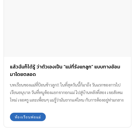
แล้วฉันก็ได้รู้ ว่าตัวเองเป็น “แม่ที่รังแกลูก” แบบทางอ้อม
มาโดยตลอด
บทเรียนของแม่ที่ป้อนข้าวลูก!! ในที่สุดวันนี้ก็มาถึง วันแรกของการไป
เรียนอนุบาล วันที่หนูต้องแยกจากอกแม่ ไปสู่บ้านหลังที่สอง เจอสังคม
ใหม่ เจอครู และเพื่อนๆ แม่รู้ว่ามันยากแค่ไหน กับการต้องอยู่ท่ามกลาง
คนแปลกหน้า จากเด็กน้อยในอ้อมอก ที่มีพ่อแม่ ปู่ย่าตายาย ทำอะไรให้
หมดทุกอย่าง หนูต้องปรับตัว ปรับใจอย่างมาก.. วันแรกในรั้วโรงเรียน
ห้องเรียนพ่อแม่
คุณครูรับตัวหนูเข้าไปในห้อง และขอความร่วมมือให้พ่อแม่ ออกมารอ
ด้านนอก เพียงแค่ยื่นมือหนูให้คุณครู เสียงร้องไห้ก็ดังขึ้นไม่หยุด ใจแม่