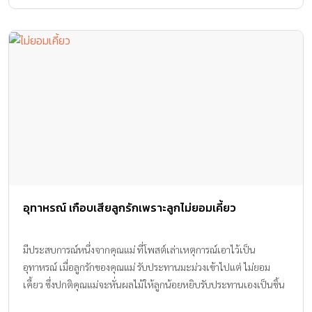
อุทาหรณ์ เกือบเสียลูกรักเพราะลูกไม่ยอมเคี้ยว
มีประสบการณ์หนึ่งจากคุณแม่ ที่โพสต์เล่าเหตุการณ์เอาไว้เป็น
อุทาหรณ์ เมื่อลูกรักของคุณแม่ รับประทานมะม่วงเข้าไปแต่ ไม่ยอม
เคี้ยว ซึ่งปกติคุณแม่จะหั่นผลไม้ให้ลูกน้อยหยิบรับประทานเองเป็นชิ้น
เล็กๆ ลูกน้อยฟันขึ้น 10 ซี่แล้ว จึงสามารถเคี้ยวได้ แต่ปัญหาคือลูกน้อย