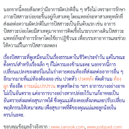
นอกจากนี้คอยสังเกตว่ามีอาการผิดปกติอื่น ๆ หรือไม่ เพราะการรักษา
ภาวะปัสสาวะบ่อยจะขึ้นอยู่กับสาเหตุ โดยแพทย์จะหาสาเหตุหลักที่
ส่งผลต่อความผิดปกติในการปัสสาวะเป็นอันดับแรก เช่น อาการ
ปัสสาวะบ่อยโดยมีสาเหตุมาจากการติดเชื้อในระบบทางเดินปัสสาวะ
แพทย์ก็จะทำการรักษาโดยใช้ยาปฏิชีวนะ เพื่อบรรเทาอาการและช่วย
ให้ความถี่ในการปัสสาวะลดลง
เรื่องปัสสาวะที่ดูเหมือนเป็นเรื่องธรรมดาในชีวิตประจำวัน แต่ในขณะ
ตั้งครรภ์สำหรับเรื่องเล็ก ๆ ก็ไม่ควรมองข้ามนะคะ นอกจากนี้การ
เปลี่ยนแปลงของฮอร์โมนในร่างกายตอนท้องที่ส่งผลต่ออาการอื่น ๆ
อีกมากมายที่แม่ท้องต้องเจอ เช่น ปวดหัว
ปวดหลัง
คัดเต้านม
ท้อง
ผูก
ท้องอืด
อารมณ์แปรปรวน
หงุดหงิดง่าย ฯลฯ อาการบางอย่างอาจ
ไม่เป็นอันตราย แต่อาการบางอย่างหากปล่อยไว้นานก็อาจจะเป็น
อันตรายส่งผลต่อสุขภาพได้ ซึ่งคุณแม่ต้องคอยสังเกตและปรับเปลี่ยน
พฤติกรรมให้เหมาะสม เพื่อสุขภาพที่ดีของคุณแม่และลูกน้อยใน
ครรภ์นะคะ.
ขอบคุณข้อมูลอ้างอิงจาก :
www.sanook.com
,
www.pobpad.com