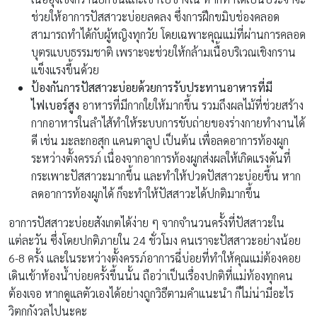
ช่วยให้อาการปัสสาวะบ่อยลดลง ซึ่งการฝึกขมิบช่องคลอด
สามารถทำได้กับผู้หญิงทุกวัย โดยเฉพาะคุณแม่ที่ผ่านการคลอด
บุตรแบบธรรมชาติ เพราะจะช่วยให้กล้ามเนื้อบริเวณเชิงกราน
แข็งแรงขึ้นด้วย
ป้องกันการปัสสาวะบ่อยด้วยการ
รับประทานอาหารที่มี
ไฟเบอร์สูง
อาหารที่มีกากใยให้มากขึ้น รวมถึงผลไม้ที่ช่วยสร้าง
กากอาหารในลำไส้ทำให้ระบบการขับถ่ายของร่างกายทำงานได้
ดี เช่น มะละกอสุก แคนตาลูป เป็นต้น เพื่อลดอาการท้องผูก
ระหว่างตั้งครรภ์ เนื่องจากอาการท้องผูกส่งผลให้เกิดแรงดันที่
กระเพาะปัสสาวะมากขึ้น และทำให้ปวดปัสสาวะบ่อยขึ้น หาก
ลดอาการท้องผูกได้ ก็จะทำให้ปัสสาวะได้ปกติมากขึ้น
อาการปัสสาวะบ่อยสังเกตได้ง่าย ๆ จากจำนวนครั้งที่ปัสสาวะใน
แต่ละวัน ซึ่งโดยปกติภายใน 24 ชั่วโมง คนเราจะปัสสาวะอย่างน้อย
6-8 ครั้ง และในระหว่างตั้งครรภ์อาการฉี่บ่อยที่ทำให้คุณแม่ต้องคอย
เดินเข้าห้องน้ำบ่อยครั้งขึ้นนั้น ถือว่าเป็นเรื่องปกติที่แม่ท้องทุกคน
ต้องเจอ หากดูแลตัวเองได้อย่างถูกวิธีตามคำแนะนำ ก็ไม่น่ามีอะไร
วิตกกังวลไปนะคะ