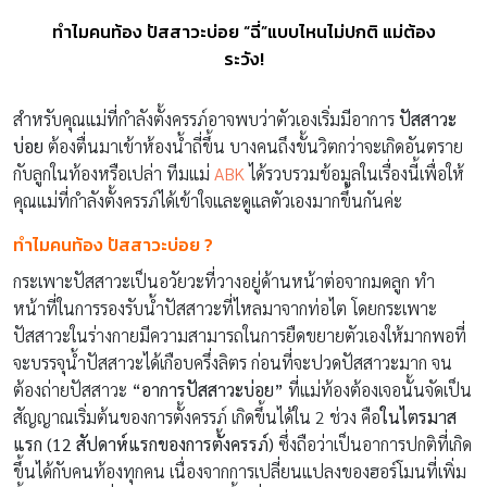
ทำไมคนท้อง ปัสสาวะบ่อย “ฉี่”แบบไหนไม่ปกติ แม่ต้อง
ระวัง!
สำหรับคุณแม่ที่กำลังตั้งครรภ์อาจพบว่าตัวเองเริ่มมีอาการ
ปัสสาวะ
บ่อย
ต้องตื่นมาเข้าห้องน้ำถี่ขึ้น บางคนถึงขั้นวิตกว่าจะเกิดอันตราย
กับลูกในท้องหรือเปล่า ทีมแม่
ABK
ได้รวบรวมข้อมูลในเรื่องนี้เพื่อให้
คุณแม่ที่กำลังตั้งครรภ์ได้เข้าใจและดูแลตัวเองมากขึ้นกันค่ะ
ทำไมคนท้อง ปัสสาวะบ่อย ?
กระเพาะปัสสาวะเป็นอวัยวะที่วางอยู่ด้านหน้าต่อจากมดลูก ทำ
หน้าที่ในการรองรับน้ำปัสสาวะที่ไหลมาจากท่อไต โดยกระเพาะ
ปัสสาวะในร่างกายมีความสามารถในการยืดขยายตัวเองให้มากพอที่
จะบรรจุน้ำปัสสาวะได้เกือบครึ่งลิตร ก่อนที่จะปวดปัสสาวะมาก จน
ต้องถ่ายปัสสาวะ
“อาการปัสสาวะบ่อย”
ที่แม่ท้องต้องเจอนั้นจัดเป็น
สัญญาณเริ่มต้นของการตั้งครรภ์ เกิดขึ้นได้ใน 2 ช่วง คือ
ในไตรมาส
แรก (12 สัปดาห์แรกของการตั้งครรภ์)
ซึ่งถือว่าเป็นอาการปกติที่เกิด
ขึ้นได้กับคนท้องทุกคน เนื่องจากการเปลี่ยนแปลงของฮอร์โมนที่เพิ่ม