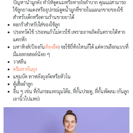
ปัญหาน้ำมูกคั่ง ทำให้ดูดนมหรือหายใจลำบาก คุณแม่สามารถ
ใช้ลูกยางแดงหรืออุปกรณ์ดูดน้ำมูกที่ขายในแผนกขายของใช้
สำหรับเด็กหรือตามร้านขายยาได้
ตะกร้าสำหรับใส่ของใช้ลูก
ปรอทวัดไข้ ปรอทแก้วไม่ควรใช้ เพราะอาจเกิดอันตรายได้หาก
แตกหัก
มหาหิงส์(ป้องกัน
ท้องอืด
) จะใช้ยี่ห้อไหนก็ได้ แต่ควรเลือกแบบที่
มีแอลกอฮอล์น้อย ๆ
วาสลีน
ครีมทากันยุง
แซมบัค ทาหลังยุงกัดหรือหัวโน
ตู้เสื้อผ้าลูก
อื่น ๆ เช่น ที่กันกระแทกมุมโต๊ะ, ที่กั้นประตู, ที่กั้นพัดลม (กันลูก
เอานิ้วไปแหย่)