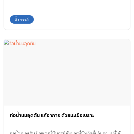
กังวลใจ ช่วยให้ผ่อนคลาย เป็นความพรีเมี่ยมที่จริงใจ ของที่คัดสรรมา
ใช้กับลูกจึงต้องตรวจสอบได้ว่าดีและปลอดภัยที่สุด No more fast
ตั้งครรภ์
fashion ใช้นาน ใช้คุ้มค่า เมื่อของที่เลือกให้ลุกไม่ได้เป็นสินค้าตาม
กระแส […]
ท่อน้ำนมอุดตัน แก้อาการ ด้วยมะเขือเปราะ
ท่อน้ำนมอุดตัน ปัญหาหนึ่งในการให้นมลูกที่มักเกิดขึ้นกับคุณแม่ที่ให้