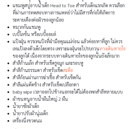
แชมพูสบู่อาบน้ำเด็ก Head to Toe สำหรับเด็กแรกเกิด ควรเลือก
ที่ผ่านการทดสอบทางการแพทย์ว่าไม่มีสารที่ก่อให้เกิดการ
ระคายเคืองต่อผิวของลูกน้อย
หมวกกันแชมพู
เบบี้โลชั่น หรือเบบี้ออยล์
แป้งฝุ่น ควรเทแป้งที่ฝ่ามือคุณแม่ก่อน แล้วค่อยทาที่ลูก ไม่ควร
เทแป้งลงตัวเด็กโดยตรง เพราะผงฝุ่นจะไปรบกวน
ทางเดินหายใจ
ของลูกได้ เนื่องจากระบบทางเดินหายใจของลูกนั้นยังเล็กมาก
สำลีก้านเล็ก สำหรับเช็ดรูจมูก และรอบหู
สำลีก้านธรรมดา สำหรับเช็ด
สะดือ
สำลีก้อนผ่านการฆ่าเชื้อ สำหรับเช็ดก้น
สำลีแผ่นตัดข้าง สำหรับเช็ดเปลือกตา
baby wipe เวลาออกไปข้างนอกจะได้ไม่ต้องพกสำลีหลายแบบ
ผ้าขนหนูอาบน้ำผืนใหญ่ 2 ผืน
น้ำยาซักผ้าเด็ก
น้ำยาปรับผ้านุ่มเด็ก
เครื่องนึ่งขวดนม