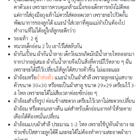
ตาตัวเอง เพราะการควบคุมกล้ามเนื้อของเด็กทารกยังไม่ดีพอ
แต่การใส่ถุงมือถุงเท้าไม่ควรใส่ตลอดเวลา เพราะจะไปปิดกั้น
พัฒนาการของลูกได้ แนะนำใส่เวลาที่คุณแม่จำเป็นต้องไป
ทำงานที่ไม่ได้อยู่ใกล้ลูกจะดีกว่า)
รองเท้า 2 คู่
หมวกเด็กอ่อน 2 ใบ เอาไว้ใส่สลับกัน
ผ้ากันเปื้อน ผ้ากันน้ำลาย เด็กวัยแรกเกิดมักมีน้ำลายไหลออกมา
จากปากอยู่เสมอ ผ้ากันน้ำลายจึงเป็นสิ่งที่ควรมีไว้หลาย ๆ ผืน
เพราะจะได้มีไว้เปลี่ยนให้ลูกได้สบายตัวขึ้น ไม่เฉอะแฉะ
ผ้าอ้อมหรือ
ผ้าห่อตัว
แนะนำเป็นผ้าสำลี เพราะลูกจะนุ่มสบาย
ตัวขนาด 30×30 หรือจะเป็นผ้าสาลู ขนาด 29×29 เตรียมไว้ 3-
4 โหล เพราะจะได้ไม่เสียเวลาค่อยซักบ่อย ๆ
ผ้าอ้อมสำเร็จรูป ค่อนข้างสะดวก เตรียมไว้เวลาไม่สะดวกเปลี่ยน
ผ้าอ้อม หรือตอนกลางคืน แต่สำหรับเด็กอ่อนอาจทำให้ระคาย
เคืองได้ต้องหมั่นเปลี่ยน
ผ้าอ้อมแบบผ้าสำลี ประมาณ 1-2 โหล เพราะใช้ปูทับผ้ายาง จะ
ช่วยซับปัสสาวะลูกได้ดี และจะได้ไม่ต้องทำความสะอาดผ้ายา
งบ่อยๆ