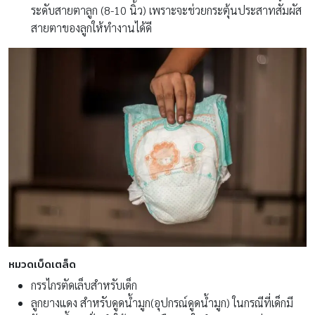
ระดับสายตาลูก (8-10 นิ้ว) เพราะจะช่วยกระตุ้นประสาทสัมผัส
สายตาของลูกให้ทำงานได้ดี
หมวดเบ็ดเตล็ด
กรรไกรตัดเล็บสำหรับเด็ก
ลูกยางแดง สำหรับดูดน้ำมูก(อุปกรณ์ดูดน้ำมูก) ในกรณีที่เด็กมี