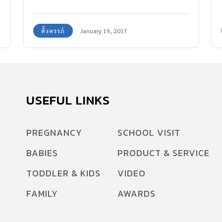
ไม่ต้องกังวลว่าจะเป็นอันตรายต่อลูกน้อยในครรภ์
ทีมงาน Amarin Baby & Kids ขอแนะนำให้ว่าที่
ตั้งครรภ์
January 19, 2017
คุณพ่อคุณแม่มือใหม่ที่กำลังมีลูกน้อยอยู่ในท้อง ได้
ทำความเข้าใจกับ ท่าเซ็กส์ปลอดภัย ขณะตั้งครรภ์
กันค่ะ
USEFUL LINKS
PREGNANCY
SCHOOL VISIT
BABIES
PRODUCT & SERVICE
TODDLER & KIDS
VIDEO
FAMILY
AWARDS