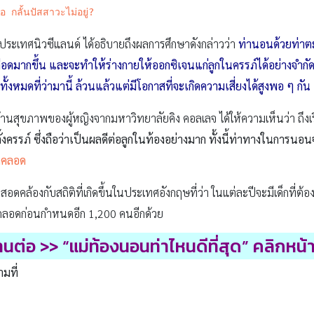
อ กลั้นปัสสาวะไม่อยู่?
ระเทศนิวซีแลนด์ ได้อธิบายถึงผลการศึกษาดังกล่าวว่า
ท่านอนด้วยท่า
ือดมากขึ้น และจะทำให้ร่างกายให้ออกซิเจนแก่ลูกในครรภ์ได้อย่างจำกัด อีก
งทั้งหมดที่ว่ามานี้ ล้วนแล้วแต่มีโอกาสที่จะเกิดความเสี่ยงได้สูงพอ ๆ กัน
าญด้านสุขภาพของผู้หญิงจากมหาวิทยาลัยคิง คอลเลจ ได้ให้ความเห็นว่า ถึงเรื
ั้งครรภ์ ซึ่งถือว่าเป็นผลดีต่อลูกในท้องอย่างมาก ทั้งนี้ท่าทางในการน
ดคลอด
มสอดคล้องกับสถิติที่เกิดขึ้นในประเทศอังกฤษที่ว่า ในแต่ละปีจะมีเด็กที่ต
ารคลอดก่อนกำหนดอีก 1,200 คนอีกด้วย
่านต่อ
>>
“
แม่ท้องนอนท่าไหนดีที่สุด” คลิกหน้
ามที่