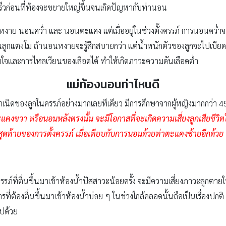
ร็วก่อนที่ท้องจะขยายใหญ่ขึ้นจนเกิดปัญหากับท่านอน
นหงาย นอนคว่ำ และ นอนตะแคง แต่เมื่ออยู่ในช่วงตั้งครรภ์ การนอนคว่ำ
ู่บนลูกแตงโม ถ้านอนหงายจะรู้สึกสบายกว่า แต่น้ำหนักตัวของลูกจะไปเ
และการไหลเวียนของเลือดได้ ทำให้เกิดภาวะความดันเลือดต่ำ
แม่ท้องนอนท่าไหนดี
นิดของลูกในครรภ์อย่างมากเลยทีเดียว มีการศึกษาจากผู้หญิงมากกว่า 45
คงขวา หรือนอนหลังตรงนั้น จะมีโอกาสที่จะเกิดความเสี่ยงลูกเสียชีว
นสุดท้ายของการตั้งครรภ์ เมื่อเทียบกับการนอนด้วยท่าตะแคงซ้ายอีกด้วย
รภ์ที่ตื่นขึ้นมาเข้าห้องน้ำปัสสาวะน้อยครั้ง จะมีความเสี่ยงภาวะลูกตายในค
รที่ต้องตื่นขึ้นมาเข้าห้องน้ำบ่อย ๆ ในช่วงใกล้คลอดนั้นถือเป็นเรื่องปกติ
ปด้วย