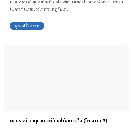
ทารกในครรภ์ ลูกในท้องทําอะไร ได้บ้าง แต่ละไตรมาส พัฒนาการทารก
ในครรภ์ เป็นอย่างไร ตามมาดูกันเลย
คุณแม่ตั้งครรภ์
ตั้งครรภ์ อายุมาก แต่ท้องได้สบายใจ (ไตรมาส 3)