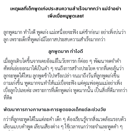
เหตุผลที่เด็กพูดเก่งประสบความสำเร็จมากกว่า แม่จ๋าอย่า
เพิ่งเบื่อหนูพูดเลย!
ลูกพูดมาก ทําไงดี พูดเก่ง แม่เหนื่อยจะฟัง แต่ช้าก่อน! อย่าเพิ่งบ่นว่า
ลูก เพราะเด็กที่พูดเก่งมีโอกาสประสบความสำเร็จมากกว่า
ลูกพูดมาก ทําไงดี
เมื่อลูกเติบโตขึ้นจากเคยอ้อแอ้ในวัยทารก ก็ค่อย ๆ พัฒนาจดจำคำ
ศัพท์เอ่ยออกมาได้เป็นคำ ๆ จนถึงการสร้างประโยค จากที่เคยลุ้นว่า
ลูกจะพูดได้ไหม ลูกพูดช้าไปหรือเปล่า จนมาถึงวันที่ลูกพูดเก่งขึ้น
ถามเก่งขึ้น พูดมากจนทำให้แม่เบื่อจะฟัง แต่คุณพ่อคุณแม่อย่าเพิ่ง
เบื่อลูกไปเลยค่ะ เพราะการที่เด็กพูดเก่ง พูดมากนั้น เป็นสิ่งที่ดีมากกว่า
ที่คิด
พัฒนาการทางภาษาและการพูดของเด็กแต่ละช่วงวัย
กว่าที่ลูกจะพูดได้ในแต่ละคำ เด็ก ๆ ต้องเรียนรู้จากสิ่งแวดล้อมรอบตัว
เลียนแบบคำพูด เลียนเสียงต่าง ๆ ใช้เวลาจนกว่าจะจำและพูดคำ ๆ