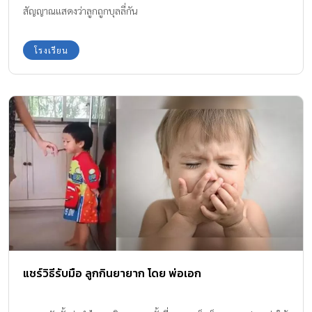
สัญญาณแสดงว่าลูกถูกบุลลี่กัน
โรงเรียน
แชร์วิธีรับมือ ลูกกินยายาก โดย พ่อเอก