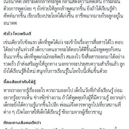
ในอนาคต เพราะเด็กกล้าที่จะพูด กล้าแสดงความคิดเห็น การฝึกฝน
ด้วยการพูดบ่อย ๆ ยังช่วยให้ลูกกล้าพูดมากขึ้น ยิ่งถ้าได้เรียนรู้คำ
ศัพท์มากขึ้น เรียบเรียงประโยคได้เก่งขึ้น อาชีพมากมายก็รอลูกอยู่ใน
อนาคต
หัวไว ไหวพริบดี
เช่นเดียวกับข้อแรก เด็กที่พูดได้เก่ง จะเข้าใจเรื่องการสื่อสารได้ไว ตอบ
ได้อย่างทันท่วงที เด็กบางคนอาจจะโต้ตอบได้ดีขึ้นเมื่อพูดคุยกับคน
อื่นมากขึ้น เด็กที่พูดเก่งมักจะคิดเร็ว สมองไว จึงสื่อสารออกมาได้อย่าง
รวดเร็ว ถ้าส่งเสริมลูกให้ถูกทาง นอกจากจะประสบความสำเร็จแล้ว ลูก
ยังได้เรียนรู้สิ่งใหม่ สนุกกับการเรียนรู้ในโลกใบนี้เพิ่มขึ้นด้วย
ขี้สงสัยเท่ากับใฝ่รู้
หากเราอยากรู้เรื่องอะไร ควรถามออกไป เด็กในวัยที่กำลังเรียนรู้ ย่อม
อยากรู้อยากเห็น ช่างซักช่างถาม ถ้าได้พูดคุยกับผู้ที่มีความรู้ อยากเล่า
เด็กจะยิ่งได้ความรู้มากขึ้นไปอีก พ่อแม่จึงควรพาลูกไปเที่ยวสถานที่
ต่าง ๆ เปิดโอกาสให้เด็กได้เรียนรู้ ซักถามจากผู้เชี่ยวชาญ
ทักษะทางสังคมดีกว่า