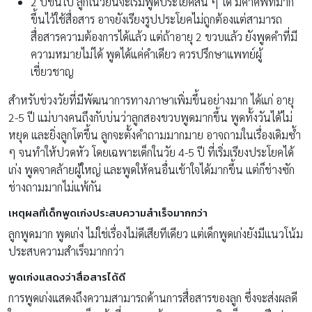
2 ปีขึ้นไป ลูกในวัยนี้จะเริ่มพูดประโยคสั้น ๆ ได้ มีคำศัพท์มาก
ขึ้นไว้ใช้สื่อสาร อาจยังเรียงรูปประโยคไม่ถูกต้องแต่สามารถ
สื่อสารความต้องการได้แล้ว แต่ถ้าอายุ 2 ขวบแล้ว ยังพูดคำที่มี
ความหมายไม่ได้ พูดได้แค่คำเดียว ควรปรึกษาแพทย์ผู้
เชี่ยวชาญ
สำหรับช่วงวัยที่มีพัฒนาการทางภาษาเพิ่มขึ้นอย่างมาก ได้แก่ อายุ
2-5 ปี แม่บางคนถึงกับบ่นว่าลูกสองขวบพูดมากขึ้น พูดทั้งวันได้ไม่
หยุด และยิ่งลูกโตขึ้น ลูกจะตั้งคำถามมากมาย อาจถามในเรื่องเดิมซ้ำ
ๆ จนทำให้ปวดหัว โดยเฉพาะเด็กในวัย 4-5 ปี ที่เริ่มเรียงประโยคได้
เก่ง พูดจาคล้ายผู้ใหญ่ และพูดให้คนอื่นเข้าใจได้มากขึ้น แต่ก็ช่างซัก
ช่างถามมากไม่แพ้กัน
เหตุผลที่เด็กพูดเก่งประสบความสำเร็จมากกว่า
ลูกพูดมาก พูดเก่ง ไม่ใช่เรื่องไม่ดีเสียทีเดียว แต่เด็กพูดเก่งยังมีแนวโน้ม
ประสบความสำเร็จมากกว่า
พูดเก่งแสดงว่าสื่อสารได้ดี
การพูดเก่งแสดงถึงความสามารถด้านการสื่อสารของลูก ซึ่งจะส่งผลดี