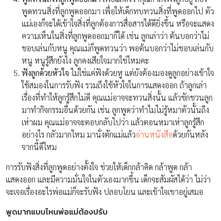
พูดทวนสิ่งที่ลูกพูดออกมา เพื่อให้เด็กทบทวนสิ่งที่พูดออกไป ตัว
แม่เองก็จะได้เข้าใจสิ่งที่ลูกต้องการสื่อสารได้ดียิ่งขึ้น หรือจะแสดง
ความเห็นในสิ่งที่ลูกพูดออกมาก็ได้ เช่น ลูกเล่าว่า ต้นบอกว่าไม่
ชอบเล่นกับหนู คุณแม่ก็พูดทวนว่า พอต้นบอกว่าไม่ชอบเล่นกับ
หนู หนูรู้สึกยังไง ลูกคงเสียใจมากใช่ไหมคะ
ฟังลูกด้วยหัวใจ
ไม่ใช่แค่ฟังด้วยหู แต่ยังต้องมองดูลูกอย่างเข้าใจ
ใช้สมองในการรับฟัง รวมถึงใช้หัวใจในการแสดงออก ถ้าลูกเล่า
เรื่องที่ทำให้ลูกรู้สึกไม่ดี คุณแม่อาจจะทวนสิ่งนั้น แล้วชักชวนลูก
มาทำกิจกรรมอื่นด้วยกัน เช่น ลูกพูดว่าทำไมไม่รู้หมาตัวนั้นถึง
เห่าผม คุณแม่อาจจะตอบกลับไปว่า แล้วตอนหมาเห่าลูกรู้สึก
อย่างไร กลัวมากไหม มานั่งตักแม่แล้ว
อ่านหนังสือ
ด้วยกันหลัง
จากนี้ดีไหม
การรับฟังสิ่งที่ลูกพูดอย่างตั้งใจ ช่วยให้เด็กกล้าคิด กล้าพูด กล้า
แสดงออก และมีความมั่นใจในตัวเองมากขึ้น เด็กจะสัมผัสได้ว่า ไม่ว่า
จะเจอเรื่องอะไรพ่อแม่ก็จะรับฟัง ปลอบโยน และเข้าใจเขาอยู่เสมอ
พูดมากแบบไหนพ่อแม่ต้องปรับ