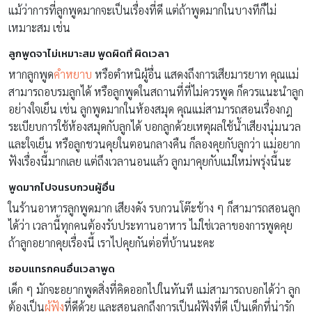
แม้ว่าการที่ลูกพูดมากจะเป็นเรื่องที่ดี แต่ถ้าพูดมากในบางทีก็ไม่
เหมาะสม เช่น
ลูกพูดจาไม่เหมาะสม พูดผิดที่ ผิดเวลา
หากลูกพูด
คำหยาบ
หรือตำหนิผู้อื่น แสดงถึงการเสียมารยาท คุณแม่
สามารถอบรมลูกได้ หรือลูกพูดในสถานที่ที่ไม่ควรพูด ก็ควรแนะนำลูก
อย่างใจเย็น เช่น ลูกพูดมากในห้องสมุด คุณแม่สามารถสอนเรื่องกฎ
ระเบียบการใช้ห้องสมุดกับลูกได้ บอกลูกด้วยเหตุผลใช้น้ำเสียงนุ่มนวล
และใจเย็น หรือลูกชวนคุยในตอนกลางคืน ก็ลองคุยกับลูกว่า แม่อยาก
ฟังเรื่องนี้มากเลย แต่ถึงเวลานอนแล้ว ลูกมาคุยกับแม่ใหม่พรุ่งนี้นะ
พูดมากไปจนรบกวนผู้อื่น
ในร้านอาหารลูกพูดมาก เสียงดัง รบกวนโต๊ะข้าง ๆ ก็สามารถสอนลูก
ได้ว่า เวลานี้ทุกคนต้องรับประทานอาหาร ไม่ใช่เวลาของการพูดคุย
ถ้าลูกอยากคุยเรื่องนี้ เราไปคุยกันต่อที่บ้านนะคะ
ชอบแทรกคนอื่นเวลาพูด
เด็ก ๆ มักจะอยากพูดสิ่งที่คิดออกไปในทันที แม่สามารถบอกได้ว่า ลูก
ต้องเป็น
ผู้ฟัง
ที่ดีด้วย และสอนลูกถึงการเป็นผู้ฟังที่ดี เป็นเด็กที่น่ารัก