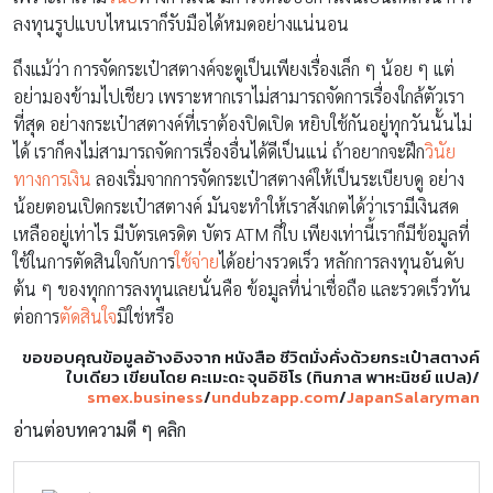
ลงทุนรูปแบบไหนเราก็รับมือได้หมดอย่างแน่นอน
ถึงแม้ว่า การจัดกระเป๋าสตางค์จะดูเป็นเพียงเรื่องเล็ก ๆ น้อย ๆ แต่
อย่ามองข้ามไปเชียว เพราะหากเราไม่สามารถจัดการเรื่องใกล้ตัวเรา
ที่สุด อย่างกระเป๋าสตางค์ที่เราต้องปิดเปิด หยิบใช้กันอยู่ทุกวันนั้นไม่
ได้ เราก็คงไม่สามารถจัดการเรื่องอื่นได้ดีเป็นแน่ ถ้าอยากจะฝึก
วินัย
ทางการเงิน
ลองเริ่มจากการจัดกระเป๋าสตางค์ให้เป็นระเบียบดู อย่าง
น้อยตอนเปิดกระเป๋าสตางค์ มันจะทำให้เราสังเกตได้ว่าเรามีเงินสด
เหลืออยู่เท่าไร มีบัตรเครดิต บัตร ATM กี่ใบ เพียงเท่านี้เราก็มีข้อมูลที่
ใช้ในการตัดสินใจกับการ
ใช้จ่าย
ได้อย่างรวดเร็ว หลักการลงทุนอันดับ
ต้น ๆ ของทุกการลงทุนเลยนั่นคือ ข้อมูลที่น่าเชื่อถือ และรวดเร็วทัน
ต่อการ
ตัดสินใจ
มิใช่หรือ
ขอขอบคุณข้อมูลอ้างอิงจาก หนังสือ ชีวิตมั่งคั่งด้วยกระเป๋าสตางค์
ใบเดียว เขียนโดย คะเมะดะ จุนอิชิโร (ทินภาส พาหะนิชย์ แปล)/
smex.business
/
undubzapp.com
/
JapanSalaryman
อ่านต่อบทความดี ๆ คลิก