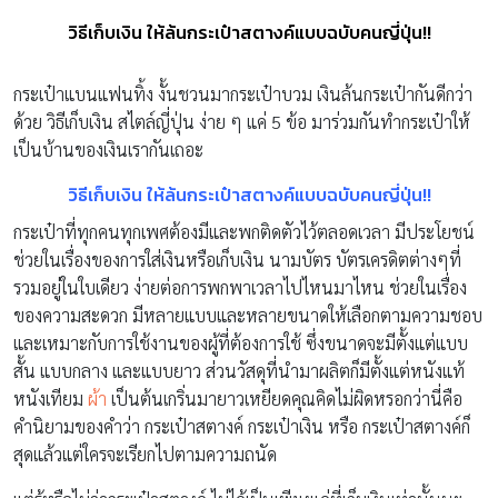
วิธีเก็บเงิน ให้ล้นกระเป๋าสตางค์แบบฉบับคนญี่ปุ่น!!
กระเป๋าแบนแฟนทิ้ง งั้นชวนมากระเป๋าบวม เงินล้นกระเป๋ากันดีกว่า
ด้วย วิธีเก็บเงิน สไตล์ญี่ปุ่น ง่าย ๆ แค่ 5 ข้อ มาร่วมกันทำกระเป๋าให้
เป็นบ้านของเงินเรากันเถอะ
วิธีเก็บเงิน ให้ล้นกระเป๋าสตางค์แบบฉบับคนญี่ปุ่น!!
กระเป๋าที่ทุกคนทุกเพศต้องมีและพกติดตัวไว้ตลอดเวลา มีประโยชน์
ช่วยในเรื่องของการใส่เงินหรือเก็บเงิน นามบัตร บัตรเครดิตต่างๆที่
รวมอยู่ในใบเดียว ง่ายต่อการพกพาเวลาไปไหนมาไหน ช่วยในเรื่อง
ของความสะดวก มีหลายแบบและหลายขนาดให้เลือกตามความชอบ
และเหมาะกับการใช้งานของผู้ที่ต้องการใช้ ซึ่งขนาดจะมีตั้งแต่แบบ
สั้น แบบกลาง และแบบยาว ส่วนวัสดุที่นำมาผลิตก็มีตั้งแต่หนังแท้
หนังเทียม
ผ้า
เป็นต้นเกริ่นมายาวเหยียดคุณคิดไม่ผิดหรอกว่านี่คือ
คำนิยามของคำว่า กระเป๋าสตางค์ กระเป๋าเงิน หรือ กระเป๋าสตางค์ก็
สุดแล้วแต่ใครจะเรียกไปตามความถนัด