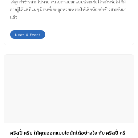
ให้ลูกกำข้าวสาร ใบ้หวย คนโบราณบอกแบบนี้จะเชื่อได้จริงหรือไม่ ก็มิ
อาจรู้ได้แต่ที่แน่ๆ มีคนที่เคยถูกหวยเพราะให้เด็กน้อยกำข้าวสารกันมา
แล้ว
News & Event
คริสปี้ ครีม ให้คุณออกแบบโดนัทได้อย่างใจ กับ คริสปี้ ครี