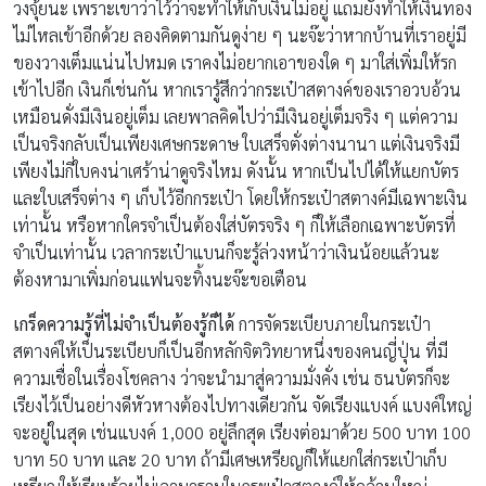
วงจุ้ยนะ เพราะเขาว่าไว้ว่าจะทำให้เก็บเงินไม่อยู่ แถมยังทำให้เงินทอง
ไม่ไหลเข้าอีกด้วย ลองคิดตามกันดูง่าย ๆ นะจ๊ะว่าหากบ้านที่เราอยู่มี
ของวางเต็มแน่นไปหมด เราคงไม่อยากเอาของใด ๆ มาใส่เพิ่มให้รก
เข้าไปอีก เงินก็เช่นกัน หากเรารู้สึกว่ากระเป๋าสตางค์ของเราอวบอ้วน
เหมือนดั่งมีเงินอยู่เต็ม เลยพาลคิดไปว่ามีเงินอยู่เต็มจริง ๆ แต่ความ
เป็นจริงกลับเป็นเพียงเศษกระดาษ ใบเสร็จตั่งต่างนานา แต่เงินจริงมี
เพียงไม่กี่ใบคงน่าเศร้าน่าดูจริงไหม ดังนั้น หากเป็นไปได้ให้แยกบัตร
และใบเสร็จต่าง ๆ เก็บไว้อีกกระเป๋า โดยให้กระเป๋าสตางค์มีเฉพาะเงิน
เท่านั้น หรือหากใครจำเป็นต้องใส่บัตรจริง ๆ ก็ให้เลือกเฉพาะบัตรที่
จำเป็นเท่านั้น เวลากระเป๋าแบนก็จะรู้ล่วงหน้าว่าเงินน้อยแล้วนะ
ต้องหามาเพิ่มก่อนแฟนจะทิ้งนะจ๊ะขอเตือน
เกร็ดความรู้ที่ไม่จำเป็นต้องรู้ก็ได้
การจัดระเบียบภายในกระเป๋า
สตางค์ให้เป็นระเบียบก็เป็นอีกหลักจิตวิทยาหนึ่งของคนญี่ปุ่น ที่มี
ความเชื่อในเรื่องโชคลาง ว่าจะนำมาสู่ความมั่งคั่ง เช่น ธนบัตรก็จะ
เรียงไว้เป็นอย่างดีหัวหางต้องไปทางเดียวกัน จัดเรียงแบงค์ แบงค์ใหญ่
จะอยู่ในสุด เช่นแบงค์ 1,000 อยู่ลึกสุด เรียงต่อมาด้วย 500 บาท 100
บาท 50 บาท และ 20 บาท ถ้ามีเศษเหรียญก็ให้แยกใส่กระเป๋าเก็บ