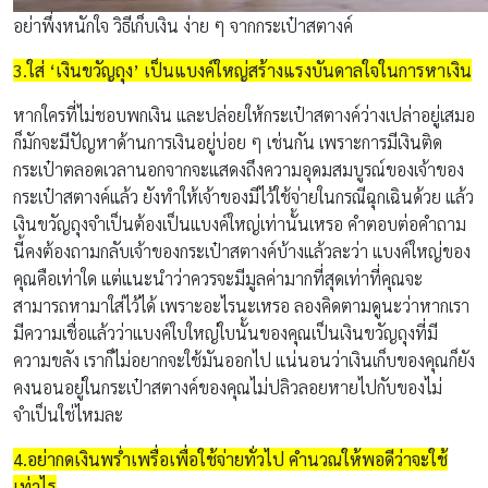
อย่าพึ่งหนักใจ วิธีเก็บเงิน ง่าย ๆ จากกระเป๋าสตางค์
3.ใส่ ‘เงินขวัญถุง’ เป็นแบงค์ใหญ่สร้างแรงบันดาลใจในการหาเงิน
หากใครที่ไม่ชอบพกเงิน และปล่อยให้กระเป๋าสตางค์ว่างเปล่าอยู่เสมอ
ก็มักจะมีปัญหาด้านการเงินอยู่บ่อย ๆ เช่นกัน เพราะการมีเงินติด
กระเป๋าตลอดเวลานอกจากจะแสดงถึงความอุดมสมบูรณ์ของเจ้าของ
กระเป๋าสตางค์แล้ว ยังทำให้เจ้าของมีไว้ใช้จ่ายในกรณีฉุกเฉินด้วย แล้ว
เงินขวัญถุงจำเป็นต้องเป็นแบงค์ใหญ่เท่านั้นเหรอ คำตอบต่อคำถาม
นี้คงต้องถามกลับเจ้าของกระเป๋าสตางค์บ้างแล้วละว่า แบงค์ใหญ่ของ
คุณคือเท่าใด แต่แนะนำว่าควรจะมีมูลค่ามากที่สุดเท่าที่คุณจะ
สามารถหามาใส่ไว้ได้ เพราะอะไรนะเหรอ ลองคิดตามดูนะว่าหากเรา
มีความเชื่อแล้วว่าแบงค์ใบใหญ่ใบนั้นของคุณเป็นเงินขวัญถุงที่มี
ความขลัง เราก็ไม่อยากจะใช้มันออกไป แน่นอนว่าเงินเก็บของคุณก็ยัง
คงนอนอยู่ในกระเป๋าสตางค์ของคุณไม่ปลิวลอยหายไปกับของไม่
จำเป็นใช่ไหมละ
4.อย่ากดเงินพร่ำเพรื่อเพื่อใช้จ่ายทั่วไป คำนวณให้พอดีว่าจะใช้
เท่าไร