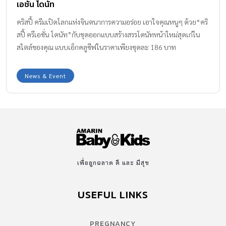
เอชั่น โดนัท
คริสปี้ ครีมเปิดโลกแห่งจินตนาการความอร่อย เอาใจคุณหนูๆ ด้วย“คริ
สปี้ ครีเอชั่น โดนัท”กับชุดออกแบบสร้างสรรโดนัทหน้าใหม่สุดเก๋ใน
สไตล์ของคุณ แบบเอ็กคลูซีฟในราคาเพียงชุดละ 186 บาท
News & Event
เพื่อลูกฉลาด ดี และ มีสุข
USEFUL LINKS
PREGNANCY