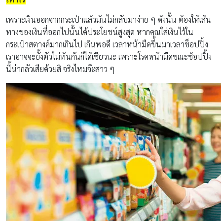
เพราะเงินออกจากกระเป๋าแล้วมันไม่กลับมาง่าย ๆ ดังนั้น ต้องให้เส้น
ทางของเงินที่ออกไปนั้นได้ประโยชน์สูงสุด หากคุณใส่เงินไว้ใน
กระเป๋าสตางค์มากเกินไป เกินพอดี เวลาหน้ามืดขึ้นมาเวลาช็อปปิ้ง
เราอาจจะยั้งตัวไม่ทันกันก็ได้เชียวนะ เพราะโรคหน้ามืดขณะช้อปปิ้ง
นี้น่ากลัวเสียด้วยสิ จริงไหมจ๊ะสาว ๆ