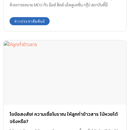
ด้วยการลงนาม MOU กับ มิลล์ ฮิลล์ เอ็ดดูเคชั่น กรุ๊ป สถาบันที่มี
ประวัติศาสตร์ยาวนานกว่า 200 ปีในสหราชอาณาจักร เพื่อเปิดโรงเรียน
แห่งแรกนอกสหราชอาณาจักรที่จังหวัดเชียงใหม่ บริษัท อรสิริน เอ็ดดู
ข่าวประชาสัมพันธ์
เคชั่น จำกัด ในเครือ บริษัท อรสิริน โฮลดิ้ง จำกัด (มหาชน) ผู้นำด้าน
การพัฒนาอสังหาริมทรัพย์ชั้นนำทางภาคเหนือ ขยายธุรกิจก้าวสู่บทบาท
ใหม่ที่เปี่ยมด้วยวิสัยทัศน์ ทุ่มงบกว่าพันล้านบาท ประกาศเปิดตัว
โรงเรียนนานาชาติมิลล์ ฮิลล์ ประเทศไทย (Mill Hill International
School Thailand) โรงเรียนนานาชาติสัญชาติอังกฤษระดับพรีเมียมที่
ใช้หลักสูตร Authentic British แห่งแรกในจังหวัดเชียงใหม่ ซึ่งถือเป็น
ครั้งแรกในประวัติศาสตร์ที่มิลล์ ฮิลล์ เอ็ดดูเคชั่น กรุ๊ป ขยายโรงเรียนสู่
ต่างประเทศ นอกเขตสหราชอาณาจักร นับเป็นการพลิกโฉมวงการการ
ศึกษาภาคเหนืออย่างแท้จริง ด้วยการผสานตำนานกว่า 200 ปี ของ […]
ไขข้อสงสัย! ความเชื่อโบราณ ให้ลูกกำข้าวสาร ใบ้หวยได้
จริงหรือ?