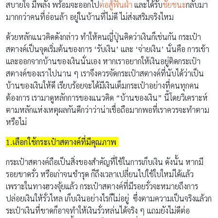
สบายใจ มีพลัง พร้อมจะออกไป
ต่อสู้ฟันฝ่า
และได้รับ
ชัยชนะ
กลับมา
มากกว่าคนที่อ่อนล้า อยู่ในบ้านที่ไม่ดี ไม่ส่งเสริมจริงไหม
ด้วยหลักแนวคิดดังกล่าว ทำให้คนญี่ปุ่นคิดว่าเงินก็เช่นกัน กระเป๋า
สตางค์เป็นจุดเริ่มต้นของการ ‘รับเงิน’ และ ‘จ่ายเงิน’ นั่นคือ การเข้า
และออกจากบ้านของเงินนั่นเอง หากเราอยากให้เงินอยู่ติดกระเป๋า
สตางค์ของเราไปนาน ๆ เราจึงควรจัดกระเป๋าสตางค์ที่นับได้ว่าเป็น
บ้านของเงินให้ดี เรียบร้อยจะได้มีเงินเต็มกระเป๋าอย่างที่คนทุกคน
ต้องการ เรามาดูหลักการของแนวคิด “บ้านของเงิน” นี้โดยวิเคราะห์
ตามหลักแห่งเหตุผลกันดีกว่าว่าน่าเชื่อถือมากพอที่เราควรจะทำตาม
หรือไม่
1.เลือกใช้กระเป๋าสตางค์ที่มีคุณภาพ
กระเป๋าสตางค์ถือเป็นสิ่งของสำคัญที่ใช้ในการเก็บเงิน ดังนั้น หากมี
รอยขาดรั่ว หรือเก่าจนชำรุด ก็ถึงเวลาเปลี่ยนไปใช้ใบใหม่ได้แล้ว
เพราะในทางฮวงจุ้ยแล้ว กระเป๋าสตางค์ที่มีรอยรั่วจะหมายถึงการ
ปล่อยเงินให้รั่วไหล เก็บเงินอย่างไรก็ไม่อยู่ ซึ่งตามความเป็นจริงแล้วก
ระเป๋าเงินที่ขาดก็อาจทำให้เงินรั่วหล่นได้จริง ๆ แถมยังไม่ดีต่อ