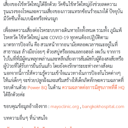
เสี่ยงของไข้หวัดใหญ่ได้อีกด้วย วัคซีนไข้หวัดใหญ่ยังช่วยลดความ
รุนแรงของโรคและความเสี่ยงของภาวะแทรกซ้อนร้ายแรงได้ ปัจจุบัน
มีวัคซีนทั้งแบบฉีดหรือพ่นจมูก
เพื่อลดความเสี่ยงต่อโรคระบบทางเดินหายใจทั้งหมด รวมทั้ง ภูมิแพ้
โรคหวัด ไข้หวัดใหญ่ และ COVID-19 ทุกคนต้องปฏิบัติตาม
มาตรการป้องกัน คือ สวมหน้ากากอนามัยตลอดเวลาขณะอยู่ในที่
สาธารณะ ล้างมือบ่อยๆ ด้วยสบู่หรือเจลแอลกอฮอล์ งดเว้น จากการ
ไปในที่ที่มีผู้คนพลุกพล่านและหลีกเลี่ยงการสัมผัสกับผู้ต้องสงสัยหรือ
ผู้ป่วยที่ได้รับการยืนยันแล้ว โดยยังคงรักษาระยะห่างทางสังคม
นอกจากนี้การให้ความรู้ความเข้าใจแนวทางในการป้องกันโรคต่างๆ
ให้แก่เด็กๆ จะช่วยปลูกฝังและเสริมสร้างให้เด็กเกิดทักษะความฉลาดที่
รอบด้านด้วย
Power BQ
ในด้าน
ความฉลาดต่อการมีสุขภาพที่ดี HQ
ได้อีกด้วยค่ะ
ขอบคุณข้อมูลอ้างอิงจาก :
mayoclinic.org
,
bangkokhospital.com
บทความอื่นๆ ที่น่าสนใจ