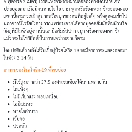
6 ฟุตหรือ 2 เมตร) ไวรัสแพร่กระจายผ่านละอองทางเดินหายใจที่
ปล่อยออกมาเมื่อมีคนหายใจ ไอ จาม พูดหรือร้องเพลง ซึ่งละอองฝอย
เหล่านี้สามารถเข้าสู่ปากหรือจมูกของคนที่อยู่ใกล้ๆ หรือสูดดมเข้าไป
นอกจากนี้ไวรัสยังสามารถแพร่กระจายได้หากบุคคลสัมผัสพื้นผิวหรือ
วัตถุที่มีไวรัสอยู่จากนั้นเอามือสัมผัสปาก จมูก หรือตาของเขา ซึ่ง
แม้ว่าจะไม่ใช่วิธีหลักในการแพร่กระจายก็ตาม
โดยปกติแล้ว หลังได้รับเชื้อผู้ป่วยโควิด-19 จะมีอาการจะแสดงออกมา
ในช่วง 2-14 วัน
อาการของโรคโควิด-19 ที่พบบ่อย
มีไข้สูงมากกว่า 37.5 องศาเซลเซียสได้นานหลายวัน
ไอแห้งๆ
ไม่มีเรี่ยวแรง หอบเหนื่อย
ไอมีเสมหะ
หายใจลำบาก
เจ็บคอ
ปวดหัว