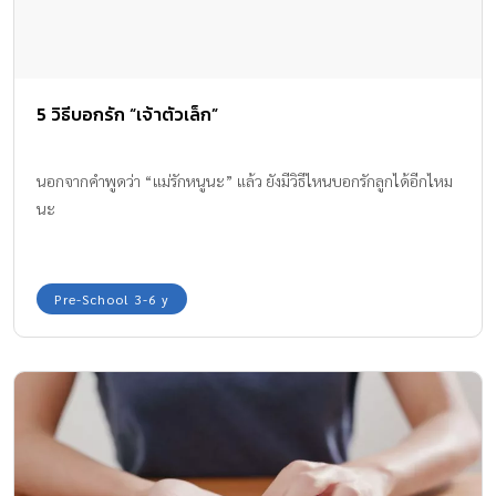
5 วิธีบอกรัก “เจ้าตัวเล็ก”
นอกจากคำพูดว่า “แม่รักหนูนะ” แล้ว ยังมีวิธีไหนบอกรักลูกได้อีกไหม
นะ
Pre-School 3-6 y