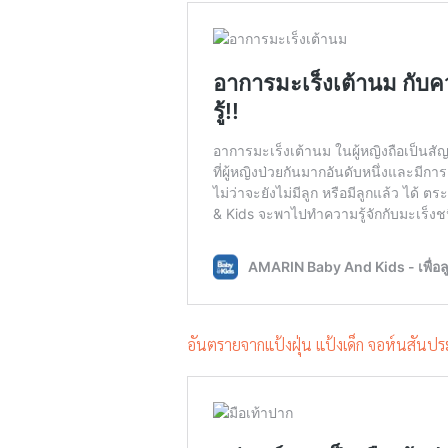
อันตรายจากแป้งฝุ่น แป้งเด็ก จอห์นสันปร