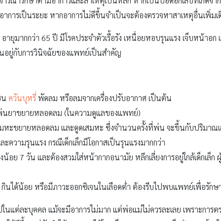
ารณารักษาตามอาการและสาเหตุเป็นหลัก หากเป็นปอดอักเสบที่เกิดจา
อาการเป็นระยะ หากอาการไม่ดีขึ้นจำเป็นจะต้องตรวจหาสาเหตุอื่นเพิ่มเ
้แก่ อายุมากกว่า 65 ปี มีโรคประจำตัวเรื้อรัง เหนื่อยหอบรุนแรง เจ็บหน
ึ้นอยู่กับการวินิจฉัยของแพทย์เป็นสำคัญ
ช่น
ควันบุหรี่
พัดลม หรือลมจากเครื่องปรับอากาศ เป็นต้น
้องพ่นยาขยายหลอดลม (ในความดูแลของแพทย์)
หะขยายหลอดลม และดูดเสมหะ ซึ่งจำนวนครั้งที่พ่น จะขึ้นกับปริมา
และความรุนแรง กรณีเด็กเล็กมีโอกาสเป็นรุนแรงมากกว่า
อย 7 วัน และต้องสวมใส่หน้ากากอนามัย หลีกเลี่ยงการอยู่ใกล้เด็กเล็ก ผู้ส
 กินได้น้อย หรือมีภาวะออกซิเจนในเลือดต่ำ ต้องรีบไปพบแพทย์เพื่อรั
ปในแต่ละบุคคล แม้จะมีอาการไม่มาก แต่พ่อแม่ไม่ควรละเลย เพราะการ