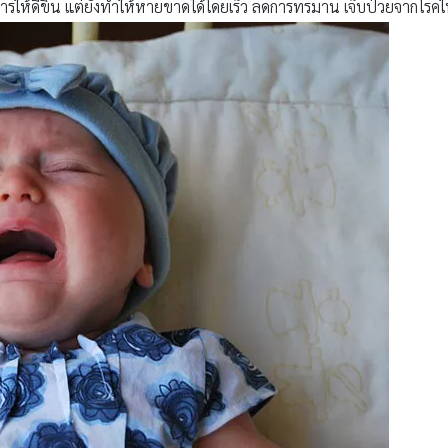
ารให้ดีขึ้น แต่ยังทำให้หายขาดได้โดยเร็ว ลดการทรมาน เจ็บป่วยจากโรคให้แ