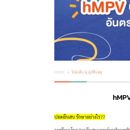
HOME
โรคเด็ก & อุบัติเหตุ
hMPV 
ปอดอักเสบ รักษาอย่างไร??