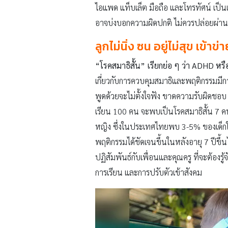
ไอแพด แท็บเล็ต มือถือ และโทรทัศน์ เป็น
อาจบ่งบอกความผิดปกติ ไม่ควรปล่อยผ่านเ
ลูกไม่นิ่ง ซน อยู่ไม่สุข เข้าข
“โรคสมาธิสั้น” เรียกย่อ ๆ ว่า ADHD หรื
เกี่ยวกับการควบคุมสมาธิและพฤติกรรมมีก
พูดด้วยจะไม่ตั้งใจฟัง ขาดความรับผิดชอบ 
เรียน 100 คน จะพบเป็นโรคสมาธิสั้น 7 คน 
หญิง ซึ่งในประเทศไทยพบ 3-5% ของเด็กในว
พฤติกรรมได้ชัดเจนขึ้นในหลังอายุ 7 ปีขึ้น
ปฏิสัมพันธ์กับเพื่อนและคุณครู ที่จะต้อง
การเรียน และการปรับตัวเข้าสังคม