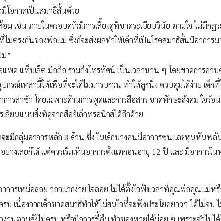
เด็กมีโอกาสเป็นสมาธิสั้นด้วย
ล้อม
เช่น ภายในครอบครัวมีการเลี้ยงดูที่ขาดระเบียบวินัย ตามใจ ไม่มีกฎ
ี่ไม่ตรงกันของพ่อแม่ ซึ่งก็จะส่งผลทำให้เด็กที่เป็นโรคสมาธิสั้นมีอาการม
ียม”
อแพด แท็บเล็ต มือถือ รวมถึงโทรทัศน์ เป็นเวลานาน ๆ โดยขาดการควบคุม
กรณ์เหล่านี้ให้เพื่อที่จะได้ไม่มารบกวน ทำให้ลูกนิ่ง ควบคุมได้ง่าย เด็กท
าการล่าช้า โดยเฉพาะด้านการพูดและการสื่อสาร ขาดทักษะสังคม ใจร้อน 
ียนแบบสิ่งที่ดูจากสื่ออิเล็กทรอนิกส์ได้อีกด้วย
ะมีกลุ่มอาการหลัก 3 ด้าน ซึ่ง
ในเด็กบางคนมีอาการซนและหุนหันพลันแ
่างเลยก็ได้ แต่ควรเริ่มเห็นอาการตั้งแต่ก่อนอายุ 12 ปี และ มีอาการในหล
อาการเหม่อลอย วอกแวกง่าย ใจลอย ไม่ได้ตั้งใจฟังเวลาที่คุณพ่อคุณแม่หรื
ครบ เนื่องจากเด็กขาดสมาธิทำให้ไม่สนใจที่จะฟังประโยคยาวๆ ได้ไม่จบ ไม่
 ทำงานตามสั่งไม่ครบ หรือมีอการขี้ลืม ทำของหายได้บ่อย ๆ เพราะจำไม่ได