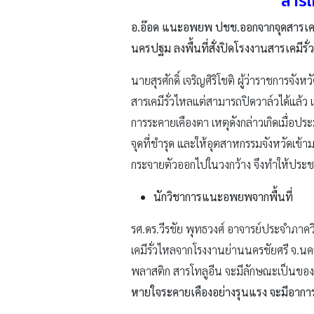
สารเค
อ.อ๊อด แนะอพยพ ปชช.ออกจากจุดสารเคมีร
นครปฐม ลงพื้นที่สั่งปิดโรงงานสารเคมีรั่
นายสุรศักดิ์ เจริญศิริโชติ ผู้ว่าราชการจ
สารเคมีรั่วไหลแต่สามารถปิดวาล์วได้แล้ว แ
การระคายเคืองตา เหตุดังกล่าวเกิดเมื่อประ
จุดที่ชำรุด และให้อุตสาหกรรมจังหวัดเข้
กระจายตัวออกไปในวงกว้าง จึงทำให้ประ
นักวิชาการแนะอพยพจากพื้นที่
รศ.ดร.วีรชัย พุทธวงศ์ อาจารย์ประจำภาค
เคมีรั่วไหลจากโรงงานย่านนครชัยศรี จ.นคร
พลาสติก สารโทลูอีน จะมีลักษณะเป็นของเ
หายใจระคายเคืองอย่างรุนแรง จะมีอากา