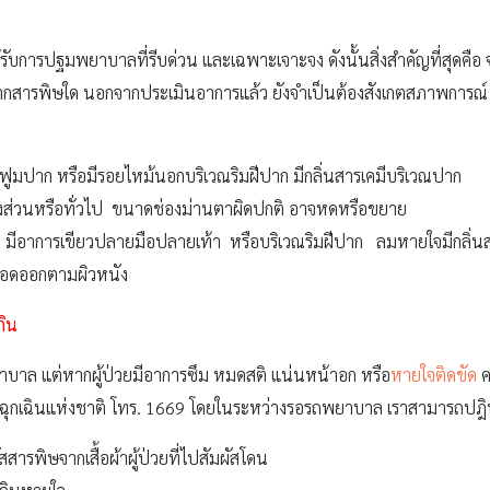
ด้รับการปฐมพยาบาลที่รีบด่วน และเฉพาะเจาะจง ดังนั้นสิ่งสำคัญที่สุดคือ
กิดจากสารพิษใด นอกจากประเมินอาการแล้ว ยังจำเป็นต้องสังเกตสภาพการณ์ สิ่
ูมปาก หรือมีรอยไหม้นอกบริเวณริมฝีปาก มีกลิ่นสารเคมีบริเวณปาก
งส่วนหรือทั่วไป ขนาดช่องม่านตาผิดปกติ อาจหดหรือขยาย
มีอาการเขียวปลายมือปลายเท้า หรือบริเวณริมฝีปาก ลมหายใจมีกลิ่นส
เลือดออกตามผิวหนัง
กิน
งพยาบาล แต่หากผู้ป่วยมีอาการซึม หมดสติ แน่นหน้าอก หรือ
หายใจติดขัด
ค
เฉินแห่งชาติ โทร. 1669 โดยในระหว่างรอรถพยาบาล เราสามารถปฎิบัติ
ัสสารพิษจากเสื้อผ้าผู้ป่วยที่ไปสัมผัสโดน