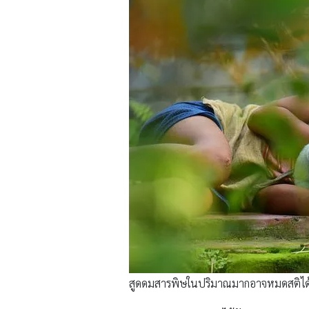
สูดดมสารพิษในปริมาณมากอาจหมดสติได