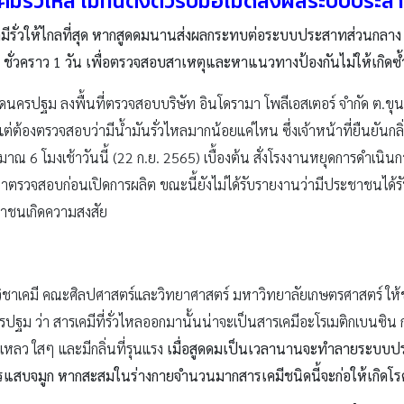
มีรั่วไหล ไม่ทันตั้งตัวรับมือไม่ดีส่งผลระบบประสา
ั่วให้ไกลที่สุด หากสูดดมนานส่งผลกระทบต่อระบบประสาทส่วนกลาง – เ
ว ชั่วคราว
1
วัน เพื่อตรวจสอบสาเหตุและหาแนวทางป้องกันไม่ให้เกิดซ้
ังหวัดนครปฐม ลงพื้นที่ตรวจสอบบริษัท อินโดรามา โพลีเอสเตอร์ จำกัด ต.ขุ
ต่ต้องตรวจสอบว่ามีน้ำมันรั่วไหลมากน้อยแค่ไหน ซึ่งเจ้าหน้าที่ยืนยันกลิ
มาณ 6 โมงเช้าวันนี้ (22 ก.ย. 2565) เบื้องต้น สั่งโรงงานหยุดการดำเนินก
ามาตรวจสอบก่อนเปิดการผลิต ขณะนี้ยังไม่ได้รับรายงานว่ามีประชาชนได้ร
ชาชนเกิดความสงสัย
วิชาเคมี คณะศิลปศาสตร์และวิทยาศาสตร์ มหาวิทยาลัยเกษตรศาสตร์ ให้
ปฐม ว่า สารเคมีที่รั่วไหลออกมานั้นน่าจะเป็นสารเคมีอะโรเมติกเบนซิน ก
หลว ใสๆ และมีกลิ่นที่รุนแรง
เมื่อสูดดมเป็นเวลานานจะทำลายระบบป
รแสบจมูก หากสะสมในร่างกายจำนวนมากสารเคมีชนิดนี้จะก่อให้เกิดโรค