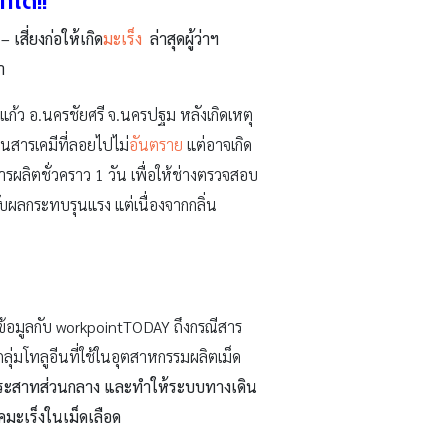
ทได้!!
สี่ยงก่อให้เกิด
มะเร็ง
ล่าสุดผู้ว่าฯ
ำ
นแก้ว อ.นครชัยศรี จ.นครปฐม หลังเกิดเหตุ
่นสารเคมีที่ลอยไปไม่
อันตราย
แต่อาจเกิด
ารผลิตชั่วคราว 1 วัน เพื่อให้ช่างตรวจสอบ
ับผลกระทบรุนแรง แต่เนื่องจากกลิ่น
ข้อมูลกับ workpointTODAY ถึงกรณีสาร
ลุ่มโทลูอีนที่ใช้ในอุตสาหกรรมผลิตเม็ด
ระสาทส่วนกลาง และทำให้ระบบทางเดิน
มะเร็งในเม็ดเลือด